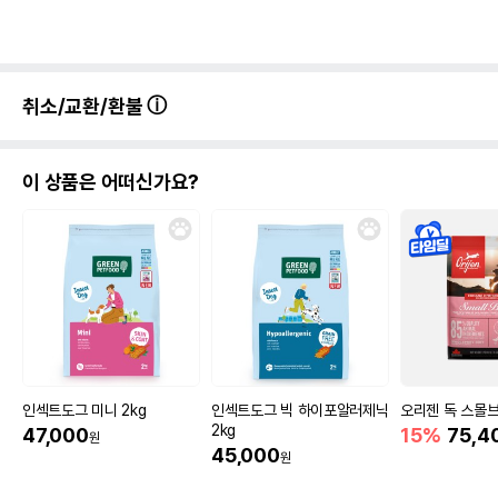
취소/교환/환불
이 상품은 어떠신가요?
인섹트도그 미니 2kg
인섹트도그 빅 하이포알러제닉
오리젠 독 스몰브
2kg
47,000
15%
75,4
원
45,000
원