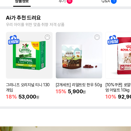
상품정보
후기
Q&A
10
1
Ai가 추천 드려요
우리 아이를 위한 맞춤 취향 저격 상품
그리니즈 오리지널 티니 130
[2개세트] 리얼트릿 한우 50g
[10%쿠폰] 로
개입
엄 어덜트 10kg
15%
5,900
원
증진
18%
53,000
10%
92,9
원