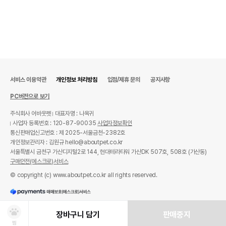
서비스 이용약관
개인정보 처리방침
입점/제휴 문의
공지사항
PC버전으로 보기
주식회사 어바웃펫
대표자명 : 나옥귀
사업자 등록번호 : 120-87-90035
사업자정보확인
통신판매업신고번호 : 제 2025-서울금천-2382호
개인정보관리자 : 김원규 hello@aboutpet.co.kr
서울특별시 금천구 가산디지털2로 144, 현대테라타워 가산DK 507호, 508호 (가산동)
구매안전(에스크로)서비스
© copyright (c) www.aboutpet.co.kr all rights reserved.
장바구니 담기
판매중지
찜