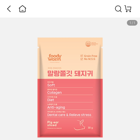
1
/
1