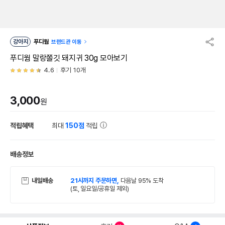
강아지
푸디웜
브랜드관 이동
푸디웜 말랑쫄깃 돼지귀 30g 모아보기
4.6
후기 10개
3,000
원
적립혜택
최대
150점
적립
배송정보
내일배송
21시까지 주문하면,
다음날 95% 도착
(토, 일요일/공휴일 제외)