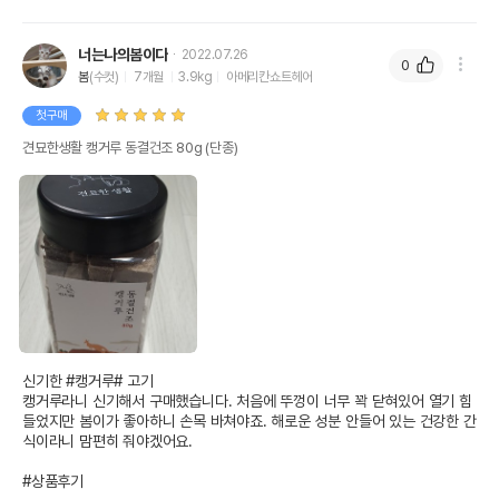
너는나의봄이다
2022.07.26
0
봄
(수컷)
7개월
3.9kg
아메리칸쇼트헤어
첫구매
견묘한생활 캥거루 동결건조 80g (단종)
신기한 #캥거루# 고기

캥거루라니 신기해서 구매했습니다. 처음에 뚜껑이 너무 꽉 닫혀있어 열기 힘
들었지만 봄이가 좋아하니 손목 바쳐야죠. 해로운 성분 안들어 있는 건강한 간
식이라니 맘편히 줘야겠어요.

#상품후기