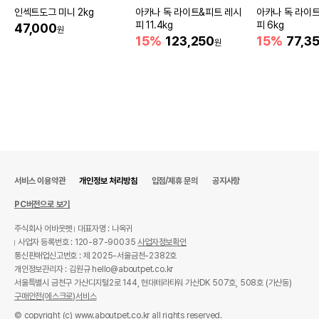
인섹트도그 미니 2kg
아카나 독 라이트&피트 레시
아카나 독 라이
피 11.4kg
피 6kg
47,000
원
15%
123,250
15%
77,3
원
서비스 이용약관
개인정보 처리방침
입점/제휴 문의
공지사항
PC버전으로 보기
주식회사 어바웃펫
대표자명 : 나옥귀
사업자 등록번호 : 120-87-90035
사업자정보확인
통신판매업신고번호 : 제 2025-서울금천-2382호
개인정보관리자 : 김원규 hello@aboutpet.co.kr
서울특별시 금천구 가산디지털2로 144, 현대테라타워 가산DK 507호, 508호 (가산동)
구매안전(에스크로)서비스
© copyright (c) www.aboutpet.co.kr all rights reserved.