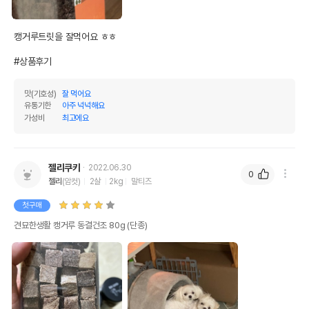
캥거루트릿을 잘먹어요 ㅎㅎ 

#상품후기
맛(기호성)
잘 먹어요
유통기한
아주 넉넉해요
가성비
최고에요
젤리쿠키
2022.06.30
0
젤리
(암컷)
2살
2kg
말티즈
첫구매
견묘한생활 캥거루 동결건조 80g (단종)