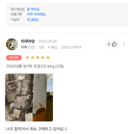
맛(기호성)
잘 먹어요
유통기한
아주 넉넉해요
가성비
최고에요
마루야앙
2022.04.26
0
마루
(수컷)
5살
4.8kg
코리안쇼트헤어
재구매
견묘한생활 캥거루 동결건조 80g (단종)
너무 잘먹어서 계속 구매하고 있어요~!
