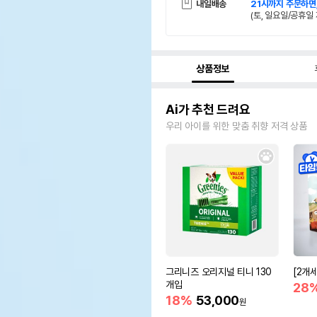
내일배송
21시까지 주문하면
(토, 일요일/공휴일 
상품정보
Ai가 추천 드려요
우리 아이를 위한 맞춤 취향 저격 상품
그리니즈 오리지널 티니 130
[2개
개입
28
18%
53,000
원