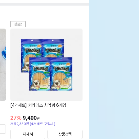
상품2
[4개세트] 카리에스 치약껌 6개입
27
%
9,400
원
개당2,350원 (4개 세트 구입시 )
자세히
상품선택