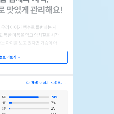
정보 더보기
후기작성하고 최대 150점 받기
5
점
74
%
4
점
7
%
3
점
2
%