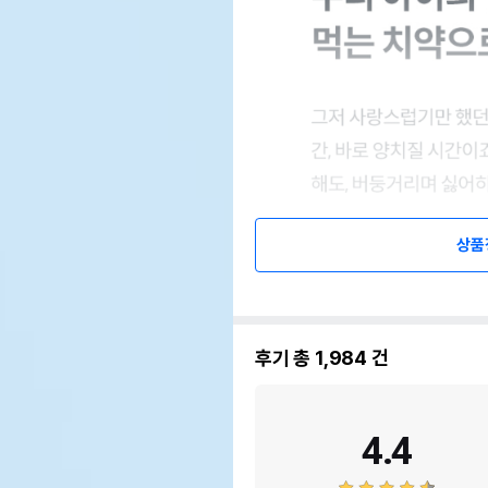
상품
후기 총
1,984
건
4.4