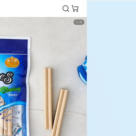
1
/
4