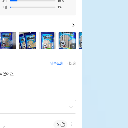
2
점
16
%
1
점
1
%
42
2
2
만족도순
최신순
 있어요.
0
니안