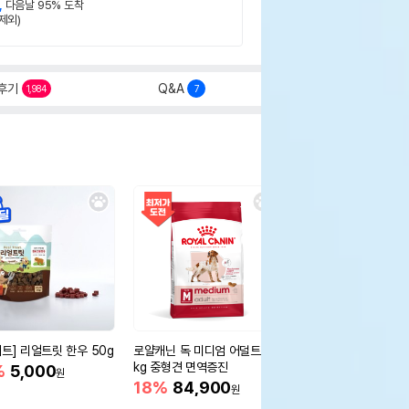
,
다음날 95% 도착
제외)
후기
Q&A
1,984
7
세트] 리얼트릿 한우 50g
로얄캐닌 독 미디엄 어덜트 10
오리젠 독 스몰브리드 4
kg 중형견 면역증진
%
5,000
15%
75,400
원
원
18%
84,900
원