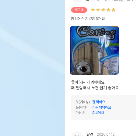
재구매
카리에스 치약껌 6개입
좋아하는 개껌이에요

꽤.말랑해서 노견 씹기 좋아요.
맛(기호성)
잘 먹어요
유통기한
아주 넉넉해요
가성비
최고에요
유경
2026.04.12