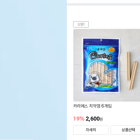
상품1
카리에스 치약껌 6개입
19
%
2,600
원
자세히
상품선택