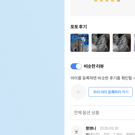
포토 후기
비슷한 리뷰
아이를 등록하면 비슷한 후기를 확인할 수
우리 아이 등록하러 가기
뽕뽀니
2026.06.30
뽀니
(수컷)
11살
2.3kg
포메라