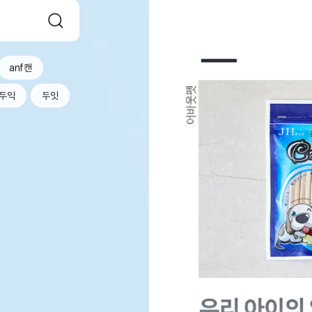
anf캔
두익
두잇