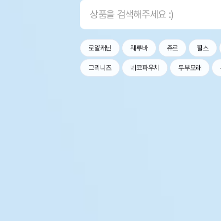
로얄캐닌
웨루바
츄르
힐스
그리니즈
네코파우치
두부모래