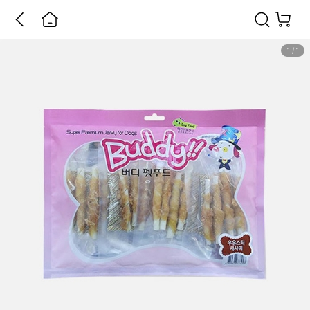
1
/
1