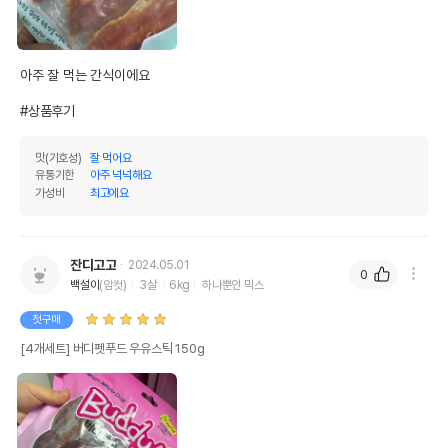
아주 잘 먹는 간식이에요

#상품후기
맛(기호성)
잘 먹어요
유통기한
아주 넉넉해요
가성비
최고에요
잔디고고
2024.05.01
0
백설이
(암컷)
3살
6kg
하나뿐인 믹스
첫구매
[4개세트] 버디펫푸드 우유스틱 150g