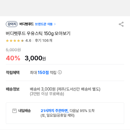
강아지
버디펫푸드
브랜드관 이동
버디펫푸드 우유스틱 150g 모아보기
4.6
후기 106개
5,000원
40%
3,000
원
적립혜택
최대
150점
적립
배송정보
배송비 3,000원
(제주/도서산간 배송비 별도)
(3만원 이상 무료배송)
내일배송
21시까지 주문하면,
다음날 95% 도착
(토, 일요일/공휴일 제외)