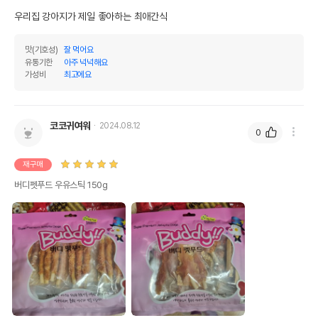
우리집 강아지가 제일 좋아하는 최애간식
맛(기호성)
잘 먹어요
유통기한
아주 넉넉해요
가성비
최고에요
코코귀여워
2024.08.12
0
재구매
버디펫푸드 우유스틱 150g