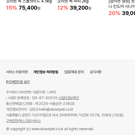
오리젠 독 스몰브리드 4.5kg
오리젠 독 퍼피 2kg
[습식캔 증정] 
니 인도어 시니어
15%
75,400
12%
39,200
원
원
움
20%
39,0
서비스 이용약관
개인정보 처리방침
입점/제휴 문의
공지사항
PC버전으로 보기
주식회사 어바웃펫
대표자명 : 나옥귀
사업자 등록번호 : 120-87-90035
사업자정보확인
통신판매업신고번호 : 제 2025-서울금천-2382호
개인정보관리자 : 김원규 hello@aboutpet.co.kr
서울특별시 금천구 가산디지털2로 144, 현대테라타워 가산DK 507호, 508호 (가산동)
구매안전(에스크로)서비스
© copyright (c) www.aboutpet.co.kr all rights reserved.