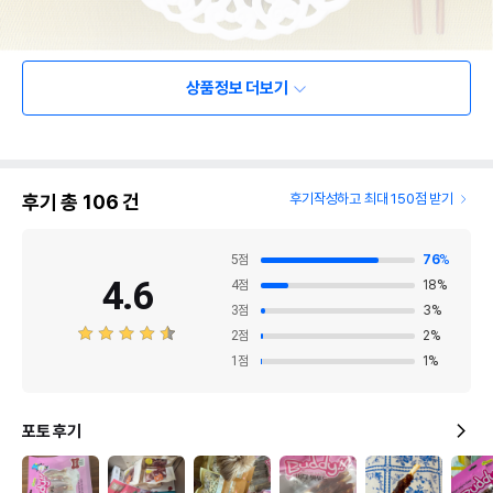
상품정보 더보기
후기 총
106
건
후기작성하고 최대 150점 받기
5
점
76
%
4.6
4
점
18
%
3
점
3
%
2
점
2
%
1
점
1
%
포토 후기