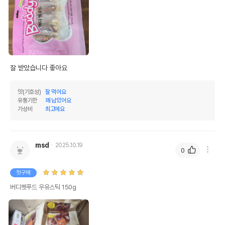
잘 받았습니다 좋아요
맛(기호성)
잘 먹어요
유통기한
꽤 남았어요
가성비
최고에요
msd
2025.10.19
0
첫구매
버디펫푸드 우유스틱 150g