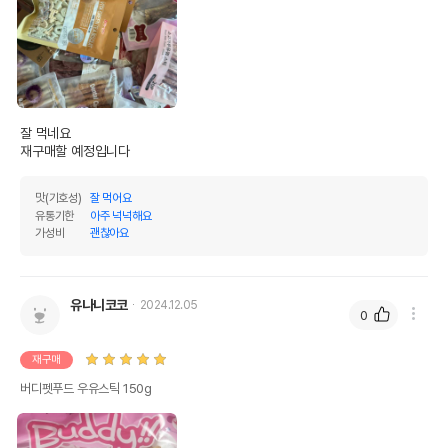
잘 먹네요

재구매할 예정입니다
맛(기호성)
잘 먹어요
유통기한
아주 넉넉해요
상품 필수 정보
가성비
괜찮아요
품명 및 모델명
버디펫푸드 우유스틱 150g 모아보기
법에 의한 인증,허가 등을
유나니코코
2024.12.05
0
상세페이지 참조
받았음을 확인할수 있는
경우 그에 대한 사항
재구매
제조국 또는 원산지
중국OEM
버디펫푸드 우유스틱 150g
제조자,수입품의 경우
케미텍코리아
수입자를 함께 표기