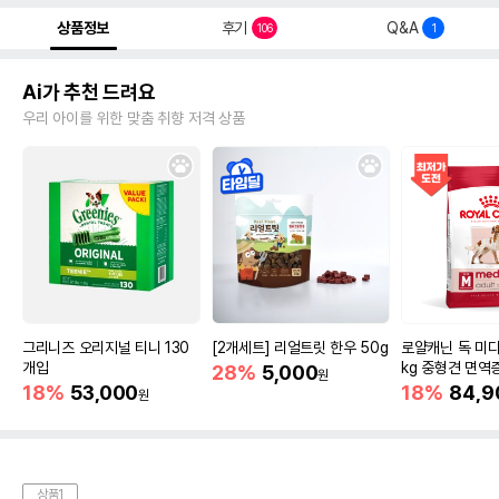
상품정보
후기
Q&A
106
1
Ai가 추천 드려요
우리 아이를 위한 맞춤 취향 저격 상품
그리니즈 오리지널 티니 130
[2개세트] 리얼트릿 한우 50g
로얄캐닌 독 미디
개입
kg 중형견 면역
28%
5,000
원
18%
53,000
18%
84,9
원
상품1