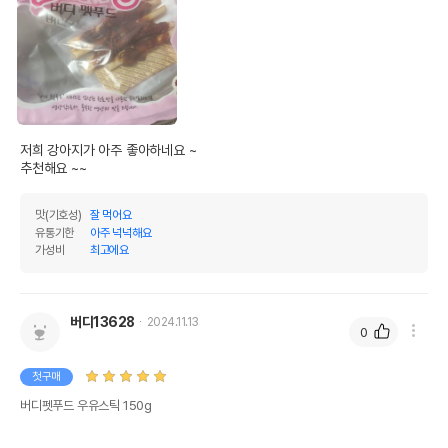
AS책임자와 전화번호
어바웃펫//1644-9601
또는 소비자상담 관련
전화번호
유통기한이 최소 2026.12.04이거나 그
이후인 상품이 출고됩니다.
유통기한
단, 상품명에 유통기한 명시된 경우, 해당
유통기한을 따릅니다.
저희 강아지가 아주 좋아하네요 ~

추천해요 ~~
맛(기호성)
잘 먹어요
유통기한
아주 넉넉해요
가성비
최고에요
버디13628
2024.11.13
0
첫구매
버디펫푸드 우유스틱 150g