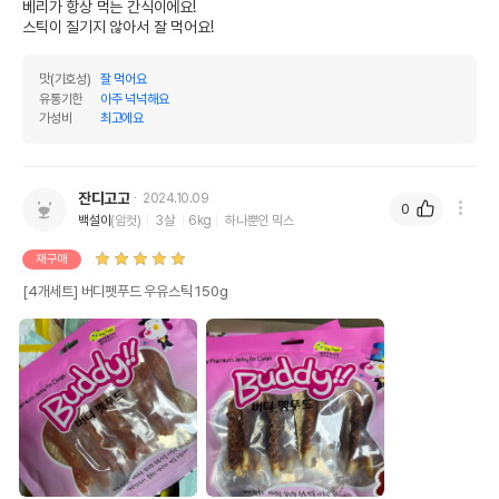
베리가 항상 먹는 간식이에요!

스틱이 질기지 않아서 잘 먹어요!
맛(기호성)
잘 먹어요
유통기한
아주 넉넉해요
가성비
최고에요
잔디고고
2024.10.09
0
백설이
(암컷)
3살
6kg
하나뿐인 믹스
재구매
[4개세트] 버디펫푸드 우유스틱 150g