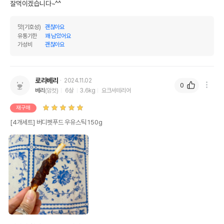
잘먹이겠습니다~^^
맛(기호성)
괜찮아요
유통기한
꽤 남았어요
가성비
괜찮아요
로라베리
2024.11.02
0
베리
(암컷)
6살
3.6kg
요크셔테리어
재구매
[4개세트] 버디펫푸드 우유스틱 150g