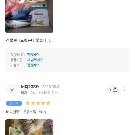
선물보내드렸는데 좋습니다.
맛(기호성)
괜찮아요
유통기한
꽤 남았어요
가성비
괜찮아요
버디2389
2025.05.01
0
리치
1살
하나뿐인 믹스
첫구매
버디펫푸드 우유스틱 150g