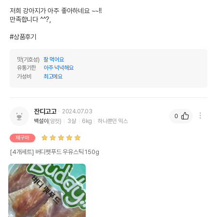
저희 강아지가 아주 좋아하네요 ~~!!

만족합니다 ^^?,

#상품후기
맛(기호성)
잘 먹어요
유통기한
아주 넉넉해요
가성비
최고에요
잔디고고
2024.07.03
0
백설이
(암컷)
3살
6kg
하나뿐인 믹스
재구매
[4개세트] 버디펫푸드 우유스틱 150g