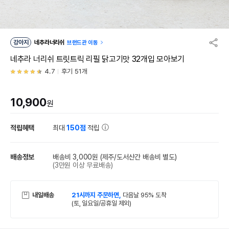
강아지
네추라너리쉬
브랜드관 이동
네추라 너리쉬 트릿트릭 리필 닭고기맛 32개입 모아보기
4.7
후기 51개
10,900
원
적립혜택
최대
150점
적립
배송정보
배송비 3,000원
(제주/도서산간 배송비 별도)
(3만원 이상 무료배송)
내일배송
21시까지 주문하면,
다음날 95% 도착
(토, 일요일/공휴일 제외)