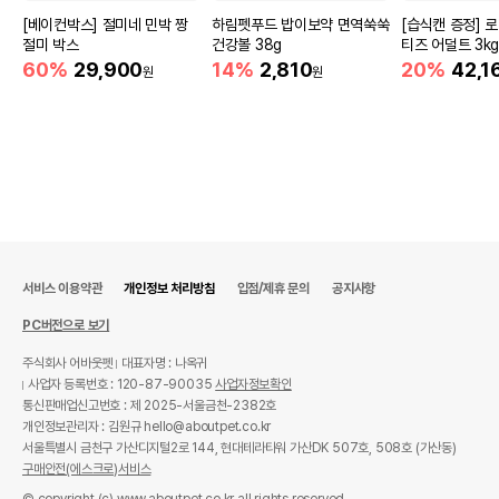
[베이컨박스] 절미네 민박 짱
하림펫푸드 밥이보약 면역쑥쑥
[습식캔 증정] 
절미 박스
건강볼 38g
티즈 어덜트 3k
60%
29,900
14%
2,810
20%
42,1
원
원
서비스 이용약관
개인정보 처리방침
입점/제휴 문의
공지사항
PC버전으로 보기
주식회사 어바웃펫
대표자명 : 나옥귀
사업자 등록번호 : 120-87-90035
사업자정보확인
통신판매업신고번호 : 제 2025-서울금천-2382호
개인정보관리자 : 김원규 hello@aboutpet.co.kr
서울특별시 금천구 가산디지털2로 144, 현대테라타워 가산DK 507호, 508호 (가산동)
구매안전(에스크로)서비스
© copyright (c) www.aboutpet.co.kr all rights reserved.