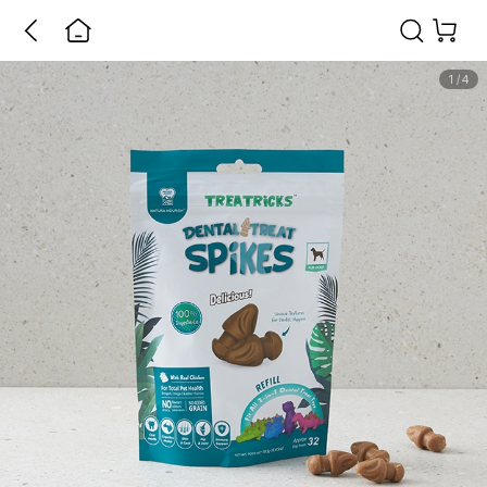
1
/
4