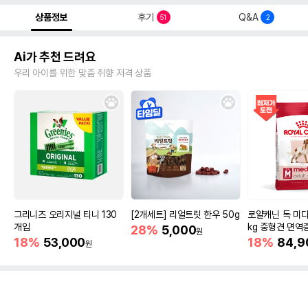
상품정보
후기
Q&A
51
2
Ai가 추천 드려요
우리 아이를 위한 맞춤 취향 저격 상품
그리니즈 오리지널 티니 130
[2개세트] 리얼트릿 한우 50g
로얄캐닌 독 미디
개입
kg 중형견 면역
28%
5,000
원
18%
53,000
18%
84,9
원