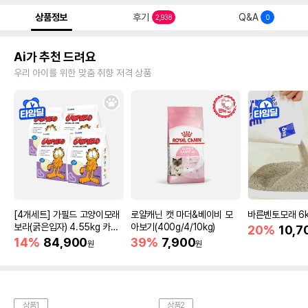
상품정보
후기
Q&A
2,938
0
Ai가 추천 드려요
우리 아이를 위한 맞춤 취향 저격 상품
[4개세트] 가필드 고양이모래
로얄캐닌 캣 마더&베이비 모
바른벤토모래 6
보라(굵은입자) 4.55kg 카사
아보기(400g/4/10kg)
20%
10,7
바모래
14%
84,900
39%
7,900
원
원
상품1
상품2