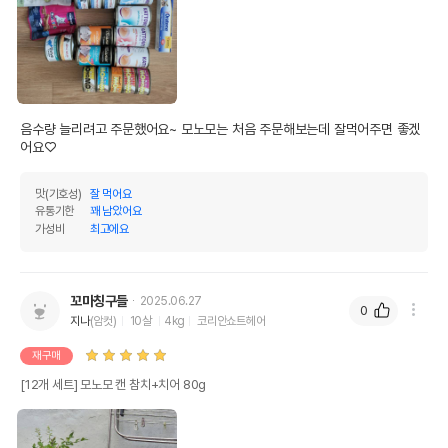
음수량 늘리려고 주문했어요~ 모노모는 처음 주문해보는데 잘먹어주면 좋겠
어요♡
맛(기호성)
잘 먹어요
유통기한
꽤 남았어요
가성비
최고에요
꼬마칭구들
2025.06.27
0
지나
(암컷)
10살
4kg
코리안쇼트헤어
재구매
[12개 세트] 모노모 캔 참치+치어 80g