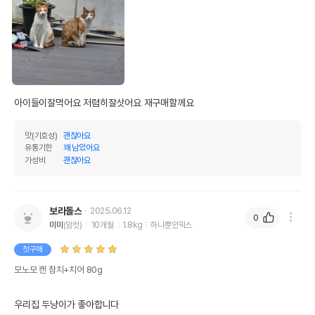
아이들이잘먹어요 저렴히잘삿어요 재구매할께요 
맛(기호성)
괜찮아요
유통기한
꽤 남았어요
가성비
괜찮아요
보라돌스
2025.06.12
0
미미
(암컷)
10개월
1.8kg
하나뿐인믹스
첫구매
모노모 캔 참치+치어 80g
우리집 두냥이가 좋아합니다