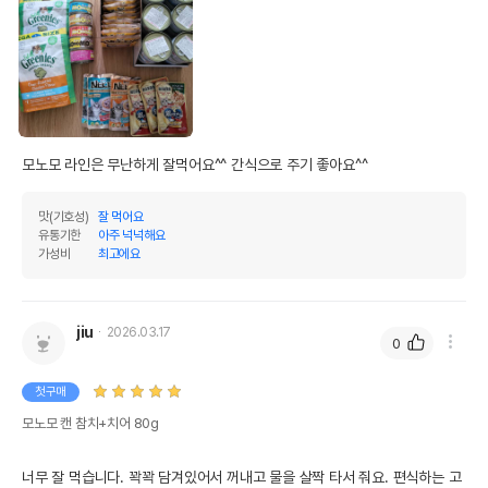
모노모 라인은 무난하게 잘먹어요^^ 간식으로 주기 좋아요^^
맛(기호성)
잘 먹어요
유통기한
아주 넉넉해요
가성비
최고에요
jiu
2026.03.17
0
첫구매
모노모 캔 참치+치어 80g
너무 잘 먹습니다. 꽉꽉 담겨있어서 꺼내고 물을 살짝 타서 줘요. 편식하는 고