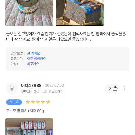
돌보는 길고양이가 요즘 감기가 걸렸는데 건식사료는 잘 안먹어서 습식을 줬
더니 잘 먹어요. 많이 먹고 얼른 나았으면 좋겠습니다.
맛(기호성)
잘 먹어요
유통기한
아주 넉넉해요
가성비
최고에요
버디47688
2025.07.03
0
쿠앤크
3살
코리안쇼트헤어
첫구매
모노모 캔 참치+치어 80g