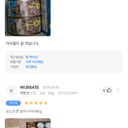
아이들이 잘 먹습니다. 
맛(기호성)
잘 먹어요
유통기한
아주 넉넉해요
가성비
최고에요
버디95415
2026.04.19
0
쿠앤크
(수컷)
4살
8kg
코리안쇼트헤어
첫구매
모노모 캔 참치+치어 80g