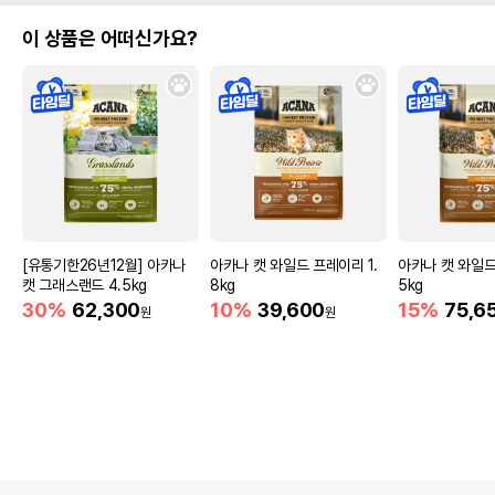
이 상품은 어떠신가요?
[유통기한26년12월] 아카나
아카나 캣 와일드 프레이리 1.
아카나 캣 와일드
캣 그래스랜드 4.5kg
8kg
5kg
30%
62,300
10%
39,600
15%
75,6
원
원