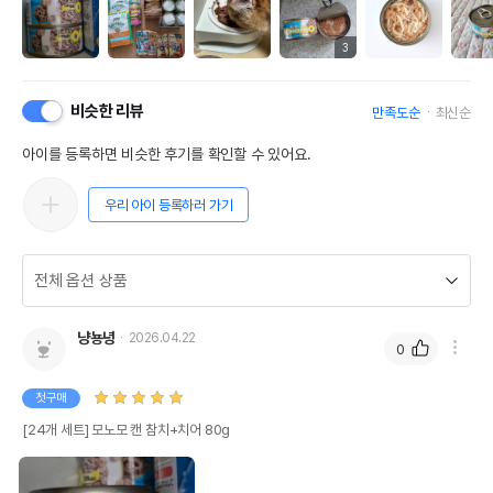
3
비슷한 리뷰
만족도순
최신순
아이를 등록하면 비슷한 후기를 확인할 수 있어요.
우리 아이 등록하러 가기
냥뇽녕
2026.04.22
0
첫구매
[24개 세트] 모노모 캔 참치+치어 80g