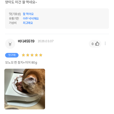
양이도 이건 잘 먹네요~
맛(기호성)
잘 먹어요
유통기한
아주 넉넉해요
가성비
최고에요
버디45519
2026.03.07
0
첫구매
모노모 캔 참치+치어 80g