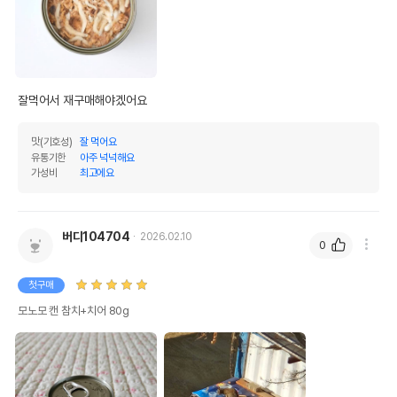
잘먹어서 재구매해야겠어요 
맛(기호성)
잘 먹어요
유통기한
아주 넉넉해요
가성비
최고에요
버디104704
2026.02.10
0
첫구매
모노모 캔 참치+치어 80g