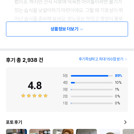
상품정보 더보기
후기 총
2,938
건
후기작성하고 최대 150점 받기
5
점
89
%
4.8
4
점
10
%
3
점
1
%
2
점
0
%
1
점
0
%
포토 후기