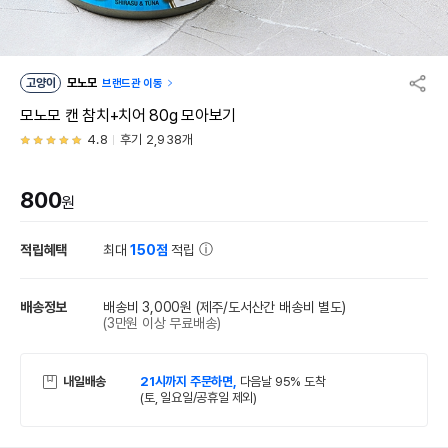
고양이
모노모
브랜드관 이동
모노모 캔 참치+치어 80g 모아보기
4.8
후기 2,938개
800
원
적립혜택
최대
150점
적립
배송정보
배송비 3,000원
(제주/도서산간 배송비 별도)
(3만원 이상 무료배송)
내일배송
21시까지 주문하면,
다음날 95% 도착
(토, 일요일/공휴일 제외)