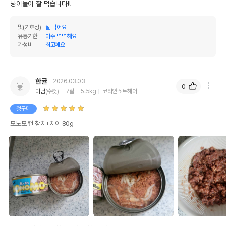
냥이들이 잘 먹습니다!!
맛(기호성)
잘 먹어요
유통기한
아주 넉넉해요
가성비
최고에요
한귤
2026.03.03
0
미남
(수컷)
7살
5.5kg
코리안쇼트헤어
첫구매
모노모 캔 참치+치어 80g
상품 필수 정보
품명 및 모델명
모노모 캔 참치+치어 80g 모아보기
법에 의한 인증,허가 등을
상세페이지 참조
받았음을 확인할수 있는
경우 그에 대한 사항
제조국 또는 원산지
태국