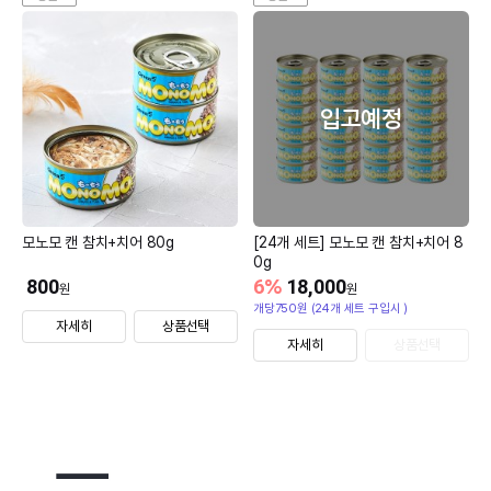
입고예정
모노모 캔 참치+치어 80g
[24개 세트] 모노모 캔 참치+치어 8
0g
800
6
%
18,000
원
원
개당750원 (24개 세트 구입시 )
자세히
상품선택
자세히
상품선택