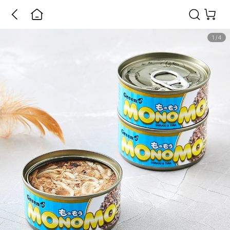
1
/
4