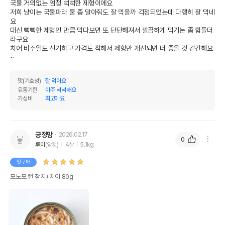
국물 거의없는 엄청 뻑뻑한 제형이에요

제조자,수입품의 경우
(주) 그린펫
저희 냥이는 국물파라 물 좀 말아줘도 잘 먹을까 걱정되었는데 다행히 잘 먹네
수입자를 함께 표기
요

대신 뻑뻑한 제형인 만큼 먹다보면 또 단단해져서 깔끔하게 먹기는 좀 힘들더
AS책임자와 전화번호
라구요

어바웃펫//1644-9601
또는 소비자상담 관련
치어 비주얼도 신기하고 가격도 착해서 제형만 개선되면 더 좋을 것 같긴해요
전화번호
~
유통기한이 최소 2026.12.06이거나 그
이후인 상품이 출고됩니다.
맛(기호성)
잘 먹어요
유통기한
단, 상품명에 유통기한 명시된 경우, 해당
유통기한
아주 넉넉해요
유통기한을 따릅니다.
가성비
최고에요
긍정맘
2026.02.17
0
루이
(암컷)
4살
5.1kg
첫구매
모노모 캔 참치+치어 80g