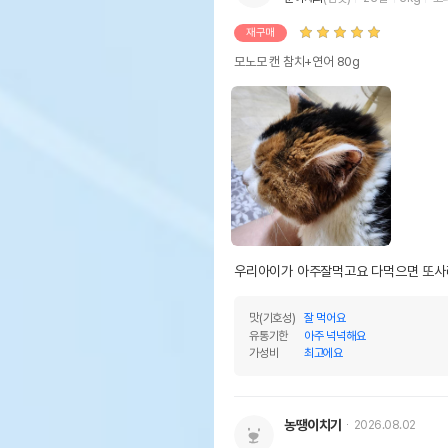
재구매
모노모 캔 참치+연어 80g
우리아이가 아주잘먹고요 다먹으면 또사
맛(기호성)
잘 먹어요
유통기한
아주 넉넉해요
가성비
최고에요
농땡이치기
2026.08.02