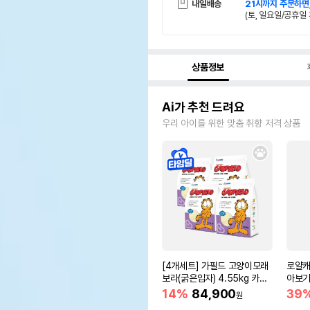
내일배송
21시까지 주문하면
(토, 일요일/공휴일 
상품정보
Ai가 추천 드려요
우리 아이를 위한 맞춤 취향 저격 상품
[4개세트] 가필드 고양이모래
로얄캐
보라(굵은입자) 4.55kg 카사
아보기(
바모래
14%
84,900
39
원