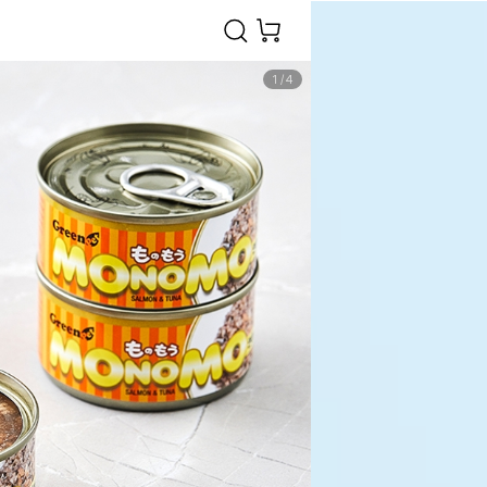
1
/
4