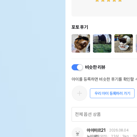
포토 후기
비슷한 리뷰
아이를 등록하면 비슷한 후기를 확인할 수
우리 아이 등록하러 가기
아이마르21
2026.08.04
눈이재희
(암컷)
23살
3kg
코