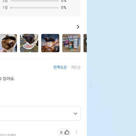
2
점
0
%
1
점
0
%
23
2
만족도순
최신순
 있어요.
0
리안쇼트헤어