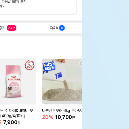
,
다음날 95% 도착
제외)
후기
Q&A
2,412
0
닌 캣 마더&베이비 모
바른벤토모래 6kg 모아보기
로얄캐닌 캣 인도어 4k
400g/4/10kg)
새 감소
20%
10,700
원
%
7,900
16%
55,000
원
원