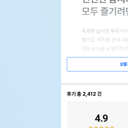
상품
후기 총
2,412
건
4.9