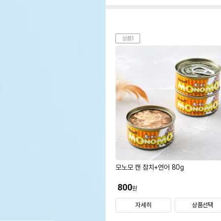
상품1
모노모 캔 참치+연어 80g
800
원
자세히
상품선택