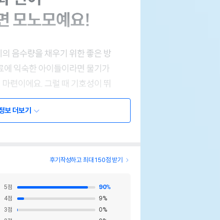
정보 더보기
후기작성하고 최대 150점 받기
5
점
90
%
4
점
9
%
3
점
0
%