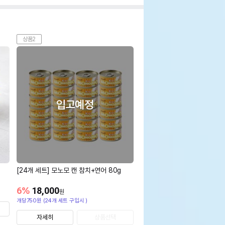
상품2
입고예정
[24개 세트] 모노모 캔 참치+연어 80g
6
%
18,000
원
개당750원 (24개 세트 구입시 )
자세히
상품선택