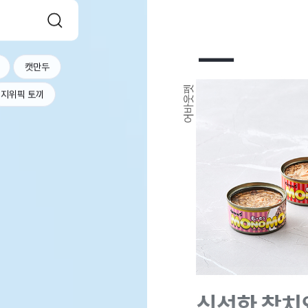
캣만두
지위픽 토끼