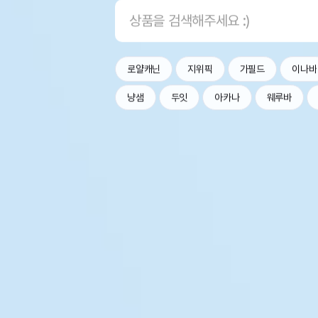
로얄캐닌
지위픽
가필드
이나바
냥샘
두잇
아카나
웨루바