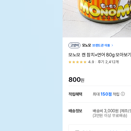
고양이
모노모
브랜드관 이동
모노모 캔 참치+연어 80g 모아보
4.9
후기 2,412개
800
원
적립혜택
최대
150점
적립
배송정보
배송비 3,000원
(제주/
(3만원 이상 무료배송)