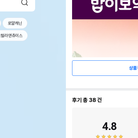
로얄캐닌
스텔라앤츄이스
상품
후기 총
38
건
4.8