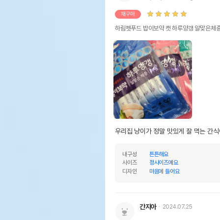
재구매
하림펫푸드 밥이보약 캣 하루양갱 알맞은체중
우리집 냥이가 정말 맛있게 잘 먹는 간
내구성
튼튼해요
사이즈
정사이즈예요
디자인
마음에 들어요
간지아
2024.07.25