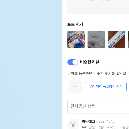
포토 후기
비슷한 리뷰
아이를 등록하면 비슷한 후기를 확인할 수
우리 아이 등록하러 가기
마담에그
2024.10.15
복희
(암컷)
2살
4kg
하나뿐인