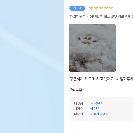
첫구매
하림펫푸드 밥이보약 캣 하루양갱 알맞은체중
꾸준하게 재구매 하고있어요  세일자주해
#상품후기
내구성
튼튼해요
사이즈
작아요
디자인
마음에 들어요