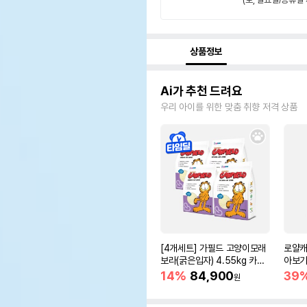
상품정보
Ai가 추천 드려요
우리 아이를 위한 맞춤 취향 저격 상품
[4개세트] 가필드 고양이모래
로얄캐
보라(굵은입자) 4.55kg 카사
아보기(
바모래
14%
84,900
39
원