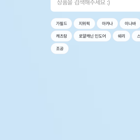
가필드
지위픽
아카나
이나바
캐츠랑
로얄캐닌 인도어
쉐리
조공