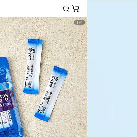
1
/
4