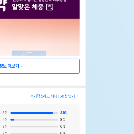
정보 더보기
후기작성하고 최대 150점 받기
5
점
89
%
4
점
8
%
3
점
0
%
2
점
0
%