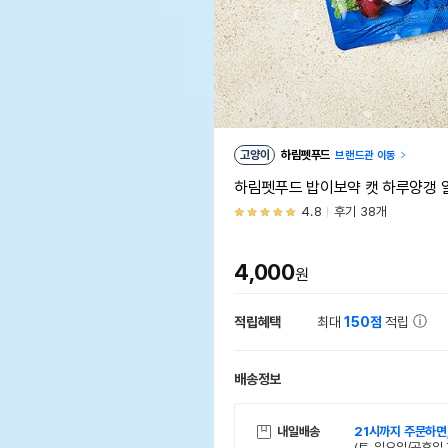
고양이
하림펫푸드
브랜드관 이동
하림펫푸드 밥이보약 캣 하루양갱 
4.8
후기 38개
4,000
원
적립혜택
최대
150점
적립
배송정보
내일배송
21시까지 주문하면
(토, 일요일/공휴일 