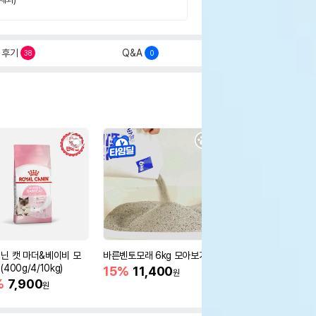
후기
Q&A
38
0
닌 캣 마더&베이비 모
바른벤토모래 6kg 모아보기
로얄캐닌 캣 인도어 4k
400g/4/10kg)
새 감소
15%
11,400
원
%
7,900
16%
55,000
원
원