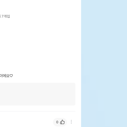
 7개입
식이에요♡
0