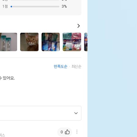
1
점
3
%
2
만족도순
최신순
 있어요.
0
믹스