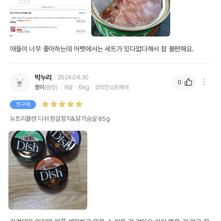
애들이 너무 좋아하는데 어펫에서는 세트가 있다없다해서 참 불편해요.
박누리
2024.04.30
0
짱이
(암컷)
8살
6kg
코리안쇼트헤어
첫구매
뉴트리플랜 디쉬 흰살참치&닭가슴살 85g