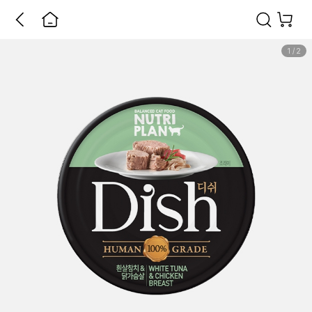
1
/
2