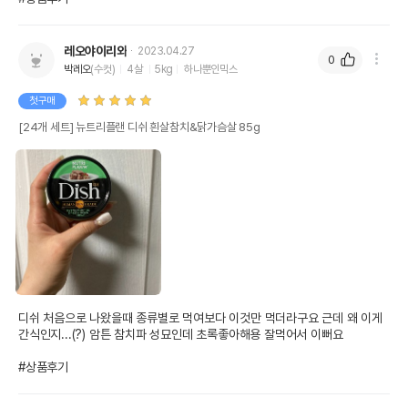
레오야이리와
2023.04.27
0
박레오
(수컷)
4살
5kg
하나뿐인믹스
첫구매
[24개 세트] 뉴트리플랜 디쉬 흰살참치&닭가슴살 85g
디쉬 처음으로 나왔을때 종류별로 먹여보다 이것만 먹더라구요 근데 왜 이게 
간식인지...(?) 암튼 참치파 성묘인데 초록좋아해용 잘먹어서 이뻐요

#상품후기