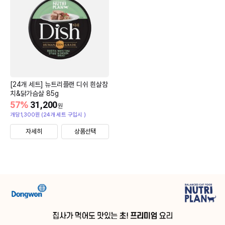
[24개 세트] 뉴트리플랜 디쉬 흰살참
치&닭가슴살 85g
57
%
31,200
원
개당1,300원 (24개 세트 구입시 )
자세히
상품선택