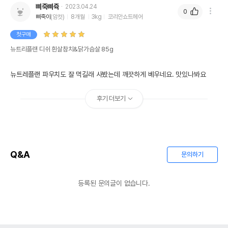
삐죽삐쥭
2023.04.24
0
삐죽이
(암컷)
8개월
3kg
코리안쇼트헤어
첫구매
뉴트리플랜 디쉬 흰살참치&닭가슴살 85g
뉴트레플랜 파우치도 잘 먹길래 사봤는데 깨끗하게 베우네요. 맛있나봐요
후기 더보기
Q&A
문의하기
등록된 문의글이 없습니다.