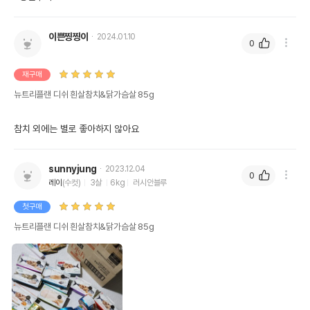
이쁜찡찡이
2024.01.10
0
재구매
뉴트리플랜 디쉬 흰살참치&닭가슴살 85g
참치 외에는 별로 좋아하지 않아요
sunnyjung
2023.12.04
0
레이
(수컷)
3살
6kg
러시안블루
첫구매
뉴트리플랜 디쉬 흰살참치&닭가슴살 85g