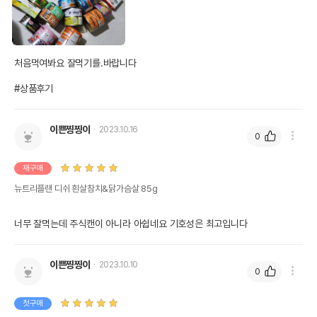
처음먹여봐요 잘먹기를.바랍니다

#상품후기
이쁜찡찡이
2023.10.16
0
재구매
뉴트리플랜 디쉬 흰살참치&닭가슴살 85g
너무 잘먹는데 주식캔이 아니라 아쉽네요 기호성은 최고입니다
이쁜찡찡이
2023.10.10
0
첫구매