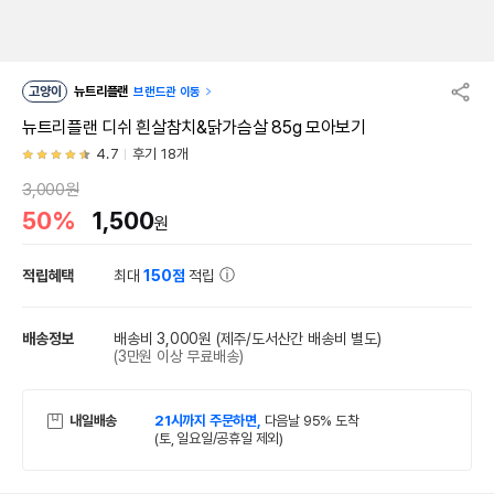
고양이
뉴트리플랜
브랜드관 이동
뉴트리플랜 디쉬 흰살참치&닭가슴살 85g 모아보기
4.7
후기 18개
3,000원
50%
1,500
원
적립혜택
최대
150점
적립
배송정보
배송비 3,000원
(제주/도서산간 배송비 별도)
(3만원 이상 무료배송)
내일배송
21시까지 주문하면,
다음날 95% 도착
(토, 일요일/공휴일 제외)