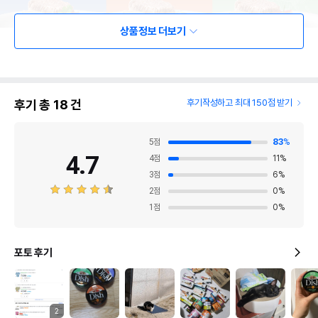
상품정보 더보기
후기 총
18
건
후기작성하고 최대 150점 받기
5
점
83
%
4.7
4
점
11
%
3
점
6
%
2
점
0
%
1
점
0
%
포토 후기
2