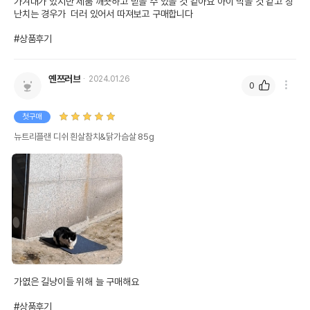
가겨대가 있지만 제품 깨끗하고 믿을 수 있을 것 같아요 아이 먹을 것 같고 장
난치는 경우가  더러 있어서 따져보고 구매합니다 

#상품후기
옌쯔러브
2024.01.26
0
첫구매
뉴트리플랜 디쉬 흰살참치&닭가슴살 85g
가엾은 길냥이들 위해 늘 구매해요

#상품후기