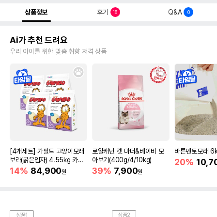
상품정보
후기
Q&A
18
0
Ai가 추천 드려요
우리 아이를 위한 맞춤 취향 저격 상품
[4개세트] 가필드 고양이모래
로얄캐닌 캣 마더&베이비 모
바른벤토모래 6
보라(굵은입자) 4.55kg 카사
아보기(400g/4/10kg)
20%
10,7
바모래
14%
84,900
39%
7,900
원
원
상품1
상품2