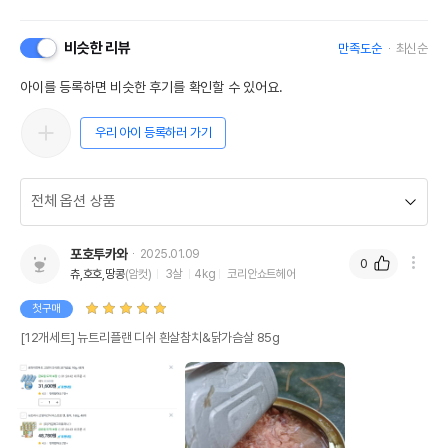
비슷한 리뷰
만족도순
최신순
아이를 등록하면 비슷한 후기를 확인할 수 있어요.
우리 아이 등록하러 가기
포호투카와
2025.01.09
0
츄,호호,땅콩
(암컷)
3살
4kg
코리안쇼트헤어
첫구매
[12개세트] 뉴트리플랜 디쉬 흰살참치&닭가슴살 85g