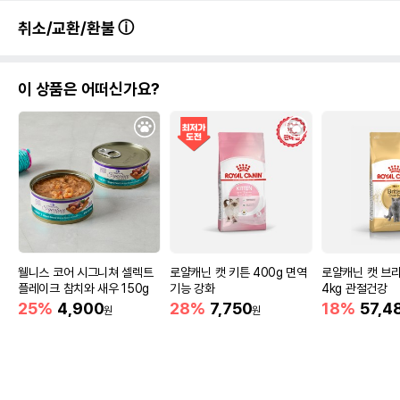
취소/교환/환불
이 상품은 어떠신가요?
웰니스 코어 시그니쳐 셀렉트
로얄캐닌 캣 키튼 400g 면역
로얄캐닌 캣 브
플레이크 참치와 새우 150g
기능 강화
4kg 관절건강
25%
4,900
28%
7,750
18%
57,4
원
원