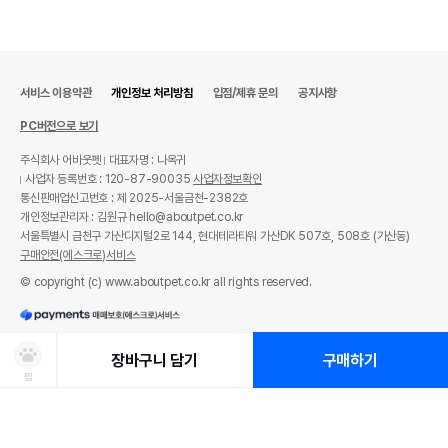
서비스 이용약관
개인정보 처리방침
입점/제휴 문의
공지사항
PC버전으로 보기
주식회사 어바웃펫
대표자명 : 나옥귀
사업자 등록번호 : 120-87-90035
사업자정보확인
통신판매업신고번호 : 제 2025-서울금천-2382호
개인정보관리자 : 김원규 hello@aboutpet.co.kr
서울특별시 금천구 가산디지털2로 144, 현대테라타워 가산DK 507호, 508호 (가산동)
구매안전(에스크로)서비스
© copyright (c) www.aboutpet.co.kr all rights reserved.
장바구니 담기
구매하기
찜
상품선택
처방사료 주문 시 확인해주세요!
쿠폰보기
적립혜택
취소/ 교환/ 환불
유통기한 임박 상품
최저가 도전 상품
AI검색
AI검색