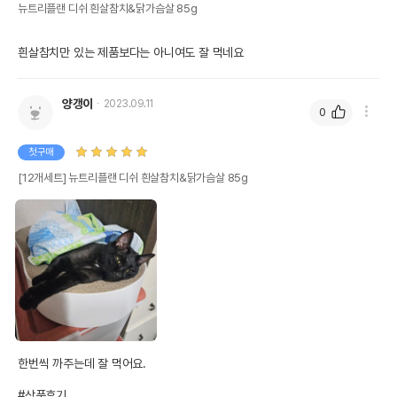
뉴트리플랜 디쉬 흰살참치&닭가슴살 85g
흰살참치만 있는 제품보다는 아니여도 잘 먹네요
양갱이
2023.09.11
0
첫구매
[12개세트] 뉴트리플랜 디쉬 흰살참치&닭가슴살 85g
한번씩 까주는데 잘 먹어요.

#상품후기