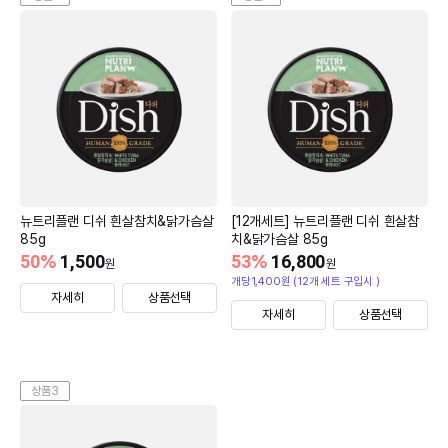
뉴트리플랜 디쉬 흰살참치&닭가슴살
[12개세트] 뉴트리플랜 디쉬 흰살참
85g
치&닭가슴살 85g
50
%
1,500
53
%
16,800
원
원
개당1,400원 (12개 세트 구입시 )
자세히
상품선택
자세히
상품선택
상품3