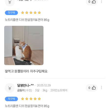
0
첫구매
뉴트리플랜 디쉬 흰살참치&연어 85g
잘먹고 원쁠원이라 자주구입해요
달봉언니~^^
2025.12.29
0
금동이
(수컷)
3살
3kg
코리안쇼트헤어
첫구매
뉴트리플랜 디쉬 흰살참치&연어 85g