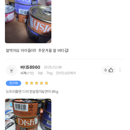
잘먹어요 아이들이!!  추운겨울 잘 버티길!
버디58960
2025.02.08
0
시져
(수컷)
9살
7kg
코리안쇼트헤어
첫구매
뉴트리플랜 디쉬 흰살참치&연어 85g