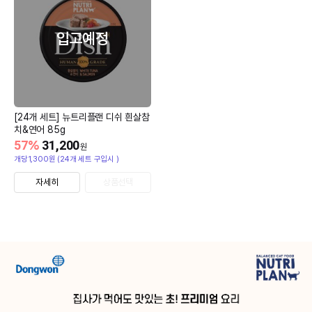
입고예정
[24개 세트] 뉴트리플랜 디쉬 흰살참
치&연어 85g
57
%
31,200
원
개당1,300원 (24개 세트 구입시 )
자세히
상품선택