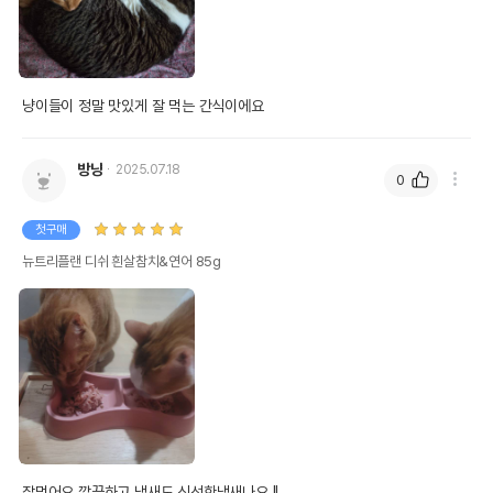
냥이들이 정말 맛있게 잘 먹는 간식이에요 
방냥
2025.07.18
0
첫구매
뉴트리플랜 디쉬 흰살참치&연어 85g
잘먹어요 깔끔하고 냄새도 신선한냄새나요 !!