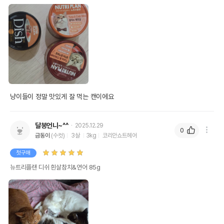
냥이들이 정말 맛있게 잘 먹는 캔이에요 
달봉언니~^^
2025.12.29
0
금동이
(수컷)
3살
3kg
코리안쇼트헤어
첫구매
뉴트리플랜 디쉬 흰살참치&연어 85g