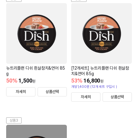
뉴트리플랜 디쉬 흰살참치&연어 85
[12개세트] 뉴트리플랜 디쉬 흰살참
g
치&연어 85g
50
%
1,500
53
%
16,800
원
원
개당1,400원 (12개 세트 구입시 )
자세히
상품선택
자세히
상품선택
상품3