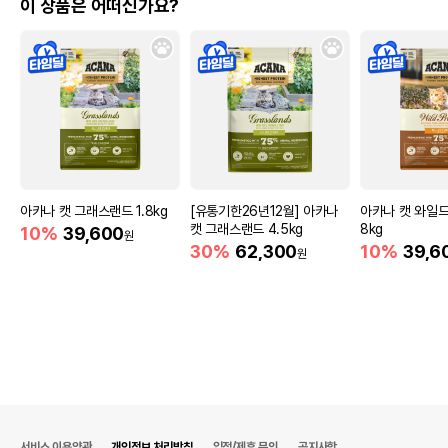
이 상품은 어떠신가요?
아카나 캣 그래스랜드 1.8kg
[유통기한26년12월] 아카나
아카나 캣 와일드
캣 그래스랜드 4.5kg
8kg
10%
39,600
원
30%
62,300
10%
39,6
원
서비스 이용약관
개인정보 처리방침
입점/제휴 문의
공지사항