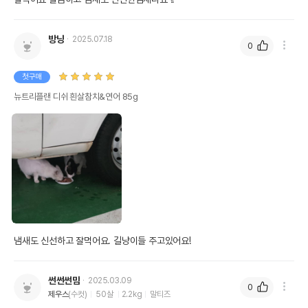
방냥
2025.07.18
0
첫구매
뉴트리플랜 디쉬 흰살참치&연어 85g
냄새도 신선하고 잘먹어요. 길냥이들 주고있어요!
썬썬썬맘
2025.03.09
0
제우스
(수컷)
50살
2.2kg
말티즈