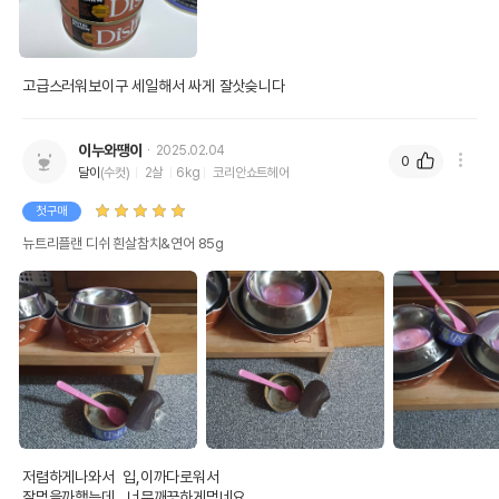
고급스러워보이구 세일해서 싸게 잘삿슺니다
이누와땡이
2025.02.04
0
달이
(수컷)
2살
6kg
코리안쇼트헤어
첫구매
뉴트리플랜 디쉬 흰살참치&연어 85g
저렴하게나와서  입,이까다로워서

잘먹을까했는데   너무깨끗하게먹네요
