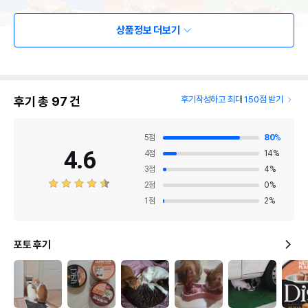
상품정보 더보기
후기 총
97
건
후기작성하고 최대 150점 받기
5
점
80
%
4.6
4
점
14
%
3
점
4
%
2
점
0
%
1
점
2
%
포토 후기