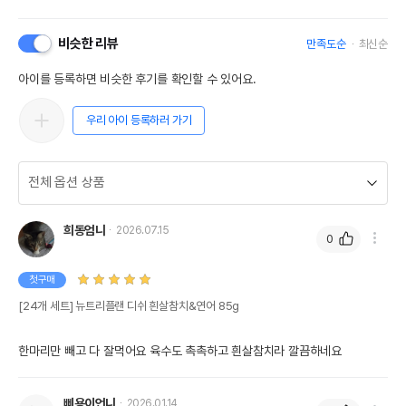
비슷한 리뷰
만족도순
최신순
아이를 등록하면 비슷한 후기를 확인할 수 있어요.
우리 아이 등록하러 가기
희동엄니
2026.07.15
0
첫구매
[24개 세트] 뉴트리플랜 디쉬 흰살참치&연어 85g
한마리만 빼고 다 잘먹어요 육수도 촉촉하고 흰살참치라 깔끔하네요
삐용이언니
2026.01.14