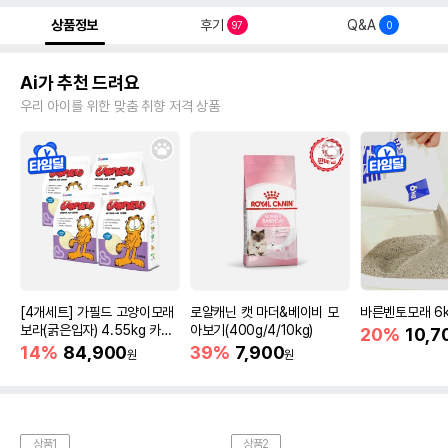
상품정보
후기
Q&A
97
0
Ai가 추천 드려요
우리 아이를 위한 맞춤 취향 저격 상품
[4개세트] 가필드 고양이모래
로얄캐닌 캣 마더&베이비 모
바른벤토모래 6
보라(굵은입자) 4.55kg 카사
아보기(400g/4/10kg)
20%
10,7
바모래
14%
84,900
39%
7,900
원
원
상품1
상품2