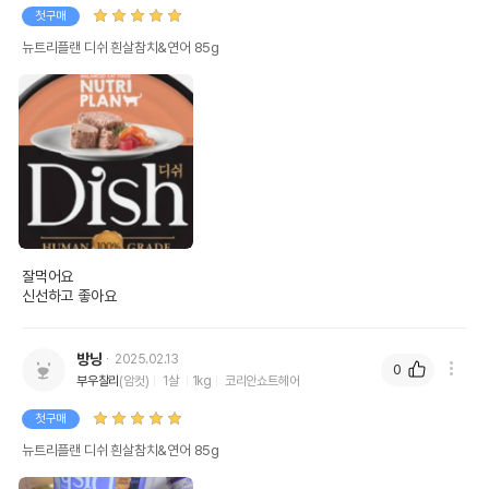
첫구매
뉴트리플랜 디쉬 흰살참치&연어 85g
잘먹어요

신선하고 좋아요
방냥
2025.02.13
0
부우찰리
(암컷)
1살
1kg
코리안쇼트헤어
첫구매
뉴트리플랜 디쉬 흰살참치&연어 85g