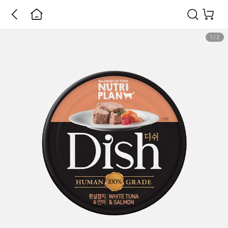
1
/
2