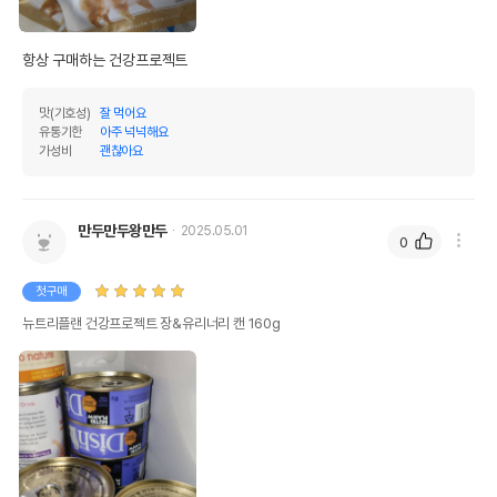
항상 구매하는 건강프로젝트
맛(기호성)
잘 먹어요
유통기한
아주 넉넉해요
가성비
괜찮아요
만두만두왕만두
2025.05.01
0
첫구매
뉴트리플랜 건강프로젝트 장&유리너리 캔 160g