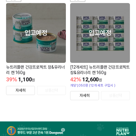
입고예정
입고예정
뉴트리플랜 건강프로젝트 장&유리너
[12개세트] 뉴트리플랜 건강프로젝트
리 캔 160g
장&유리너리 캔 160g
39
%
1,100
42
%
12,600
원
원
개당1,050원 (12개 세트 구입시 )
자세히
상품선택
자세히
상품선택