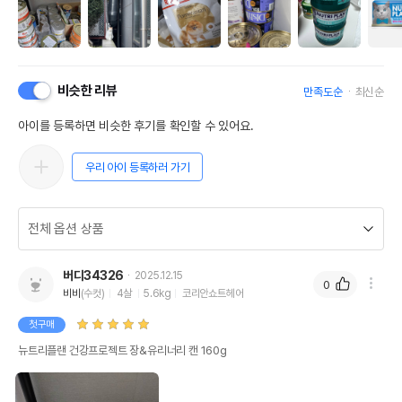
비슷한 리뷰
만족도순
최신순
아이를 등록하면 비슷한 후기를 확인할 수 있어요.
우리 아이 등록하러 가기
버디34326
2025.12.15
0
비비
(수컷)
4살
5.6kg
코리안쇼트헤어
첫구매
뉴트리플랜 건강프로젝트 장&유리너리 캔 160g