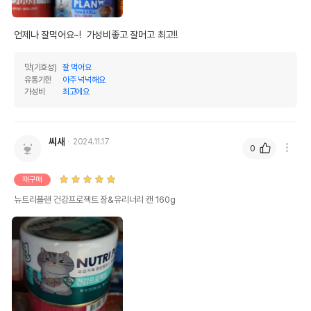
언제나 잘먹어요~!  가성비좋고 잘머고 최고!!
맛(기호성)
잘 먹어요
유통기한
아주 넉넉해요
가성비
최고에요
씨새
2024.11.17
0
재구매
뉴트리플랜 건강프로젝트 장&유리너리 캔 160g