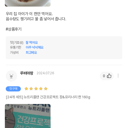
우리 집 아이가 이 캔만 먹어요.

음수량도 챙기려고 물 좀 넣어서 줍니다.

#상품후기
맛(기호성)
잘 먹어요
유통기한
아주 넉넉해요
가성비
최고에요
루비야팡
2024.07.26
0
첫구매
[24개 세트] 뉴트리플랜 건강프로젝트 장&유리너리 캔 160g