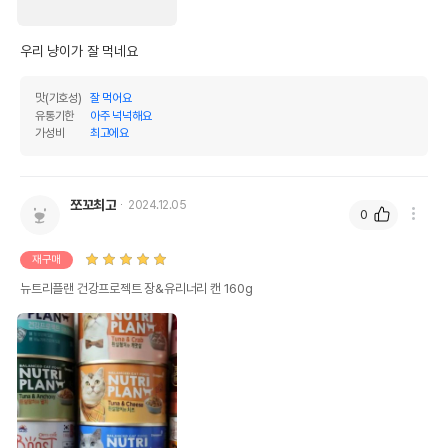
우리 냥이가 잘 먹네요
맛(기호성)
잘 먹어요
유통기한
아주 넉넉해요
가성비
최고에요
쪼꼬최고
2024.12.05
0
재구매
뉴트리플랜 건강프로젝트 장&유리너리 캔 160g