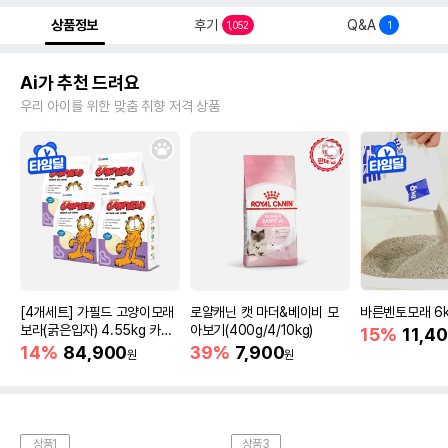
상품정보
후기
Q&A
1,052
1
Ai가 추천 드려요
우리 아이를 위한 맞춤 취향 저격 상품
[4개세트] 가필드 고양이모래
로얄캐닌 캣 마더&베이비 모
바른벤토모래 6
보라(굵은입자) 4.55kg 카사
아보기(400g/4/10kg)
15%
11,4
바모래
14%
84,900
39%
7,900
원
원
상품1
상품3