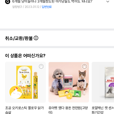
6개월 냥이들이나 3개월정도된 아가냥들도 먹어도 되나요?
알랑방구
2023.01.12
답변완료
취소/교환/환불
이 상품은 어떠신가요?
조공 오키로스틱 옐로우 닭가
쥬아펫 옜다 용돈 천만원(고양
로얄캐닌 캣 센서
슴살
이)
화기건강