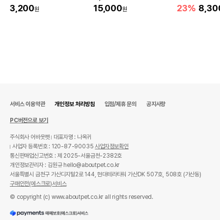
3,200
15,000
23%
8,30
원
원
서비스 이용약관
개인정보 처리방침
입점/제휴 문의
공지사항
PC버전으로 보기
주식회사 어바웃펫
대표자명 : 나옥귀
사업자 등록번호 : 120-87-90035
사업자정보확인
통신판매업신고번호 : 제 2025-서울금천-2382호
개인정보관리자 : 김원규 hello@aboutpet.co.kr
서울특별시 금천구 가산디지털2로 144, 현대테라타워 가산DK 507호, 508호 (가산동)
구매안전(에스크로)서비스
© copyright (c) www.aboutpet.co.kr all rights reserved.