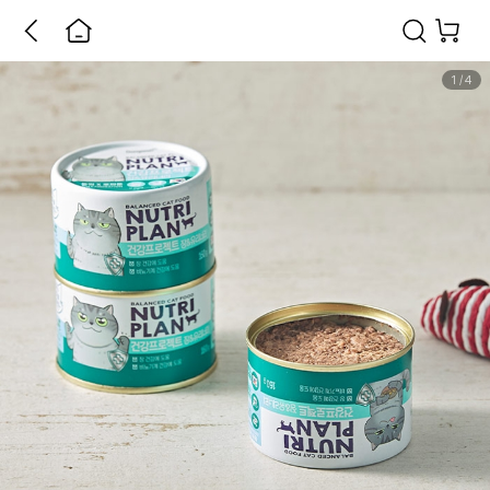
1
/
4