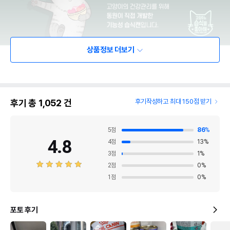
상품정보 더보기
후기 총
1,052
건
후기작성하고 최대 150점 받기
5
점
86
%
4.8
4
점
13
%
3
점
1
%
2
점
0
%
1
점
0
%
포토 후기