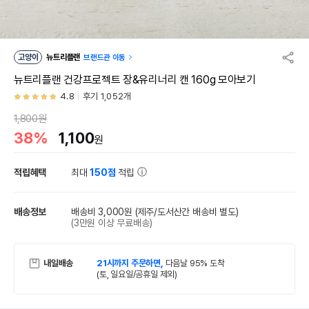
고양이
뉴트리플랜
브랜드관 이동
뉴트리플랜 건강프로젝트 장&유리너리 캔 160g 모아보기
4.8
후기 1,052개
1,800원
38%
1,100
원
적립혜택
최대
150점
적립
배송정보
배송비 3,000원
(제주/도서산간 배송비 별도)
(3만원 이상 무료배송)
내일배송
21시까지 주문하면,
다음날 95% 도착
(토, 일요일/공휴일 제외)