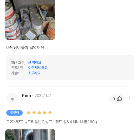
마당냥이들이 잘먹어요
맛(기호성)
잘 먹어요
유통기한
아주 넉넉해요
가성비
최고에요
Pinn
2025.11.21
0
첫구매
[12개세트] 뉴트리플랜 건강프로젝트 장&유리너리 캔 160g