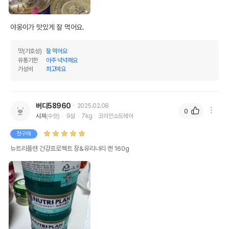
야옹이가 맛있게 잘 먹어요.
맛(기호성)
잘 먹어요
유통기한
아주 넉넉해요
가성비
최고에요
버디58960
2025.02.08
0
시져
(수컷)
9살
7kg
코리안쇼트헤어
첫구매
뉴트리플랜 건강프로젝트 장&유리너리 캔 160g