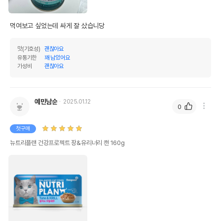
먹여보고 싶었는데 싸게 잘 샀습니당
맛(기호성)
괜찮아요
유통기한
꽤 남았어요
가성비
괜찮아요
예민남순
2025.01.12
0
첫구매
뉴트리플랜 건강프로젝트 장&유리너리 캔 160g