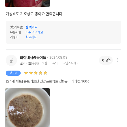
가성비도 기호성도 좋아요 만족합니다 
맛(기호성)
잘 먹어요
유통기한
아주 넉넉해요
가성비
최고에요
희야내사랑둥이들
2024.08.03
0
길아이들
(수컷)
2살
5kg
코리안쇼트헤어
첫구매
[24개 세트] 뉴트리플랜 건강프로젝트 장&유리너리 캔 160g