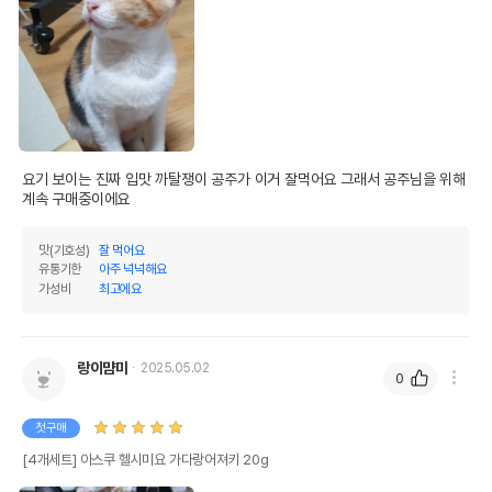
상품 필수 정보
아스쿠 헬시미요 가다랑어져키 20g
품명 및 모델명
모아보기
법에 의한 인증,허가 등을
상세페이지 참조
받았음을 확인할수 있는
요기 보이는 진짜 입맛 까탈쟁이 공주가 이거 잘먹어요 그래서 공주님을 위해 
경우 그에 대한 사항
계속 구매중이에요
제조국 또는 원산지
대한민국
맛(기호성)
잘 먹어요
제조자,수입품의 경우
유통기한
아주 넉넉해요
홋가이도푸즈
가성비
최고에요
수입자를 함께 표기
AS책임자와 전화번호
어바웃펫//1644-9601
또는 소비자상담 관련
랑이먐미
전화번호
2025.05.02
0
유통기한이 최소 2026.12.06이거나 그
이후인 상품이 출고됩니다.
첫구매
유통기한
단, 상품명에 유통기한 명시된 경우, 해당
[4개세트] 아스쿠 헬시미요 가다랑어져키 20g
유통기한을 따릅니다.