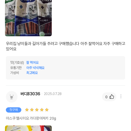
우리집 냥이들과 길아가들 주려고 구매했습니다 아주 잘먹어요 자주 구매하고 
있어요 
맛(기호성)
잘 먹어요
유통기한
아주 넉넉해요
가성비
최고에요
버디83036
2025.07.28
0
첫구매
아스쿠 헬시미요 가다랑어져키 20g