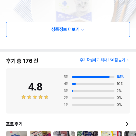
상품정보 더보기
후기 총
176
건
후기작성하고 최대 150점 받기
5
점
88
%
4.8
4
점
10
%
3
점
2
%
2
점
0
%
1
점
0
%
포토 후기