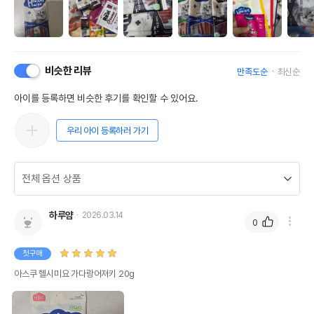
비슷한 리뷰
만족도순
최신순
아이를 등록하면 비슷한 후기를 확인할 수 있어요.
우리 아이 등록하러 가기
하루얌
2026.03.14
0
첫구매
아스쿠 헬시미요 가다랑어져키 20g