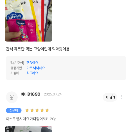
간식 츄르만 먹는 고양이인데 먹어줫어욤
맛(기호성)
괜찮아요
유통기한
아주 넉넉해요
가성비
최고에요
버디81690
2025.07.24
0
첫구매
아스쿠 헬시미요 가다랑어져키 20g