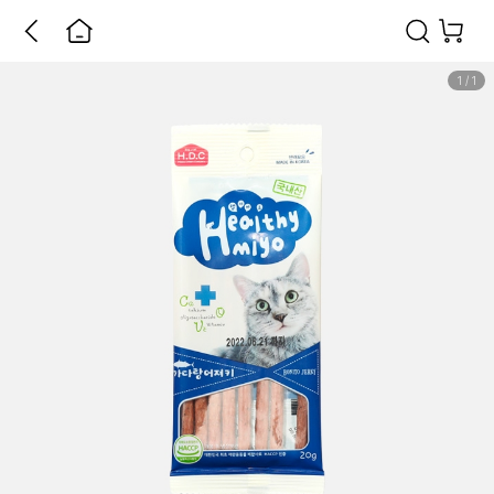
1
/
1