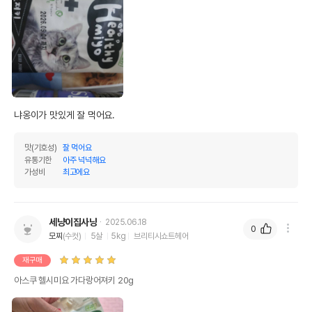
냐옹이가 맛있게 잘 먹어요.
맛(기호성)
잘 먹어요
유통기한
아주 넉넉해요
가성비
최고에요
세냥이집사냥
2025.06.18
0
모찌
(수컷)
5살
5kg
브리티시쇼트헤어
재구매
아스쿠 헬시미요 가다랑어져키 20g