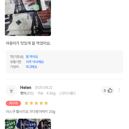
야옹이가 맛있게 잘 먹었어요.
맛(기호성)
잘 먹어요
유통기한
아주 넉넉해요
가성비
최고에요
Helen
2025.08.22
0
팬지
(암컷)
11살
4.5kg
스코티시폴드
재구매
아스쿠 헬시미요 가다랑어져키 20g