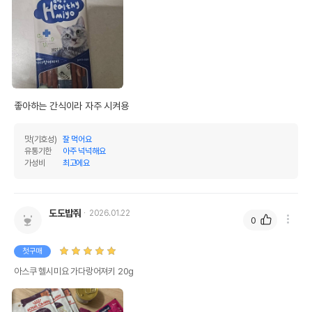
좋아하는 간식이라 자주 시켜용
맛(기호성)
잘 먹어요
유통기한
아주 넉넉해요
가성비
최고에요
도도밥줘
2026.01.22
0
첫구매
아스쿠 헬시미요 가다랑어져키 20g