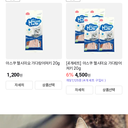
아스쿠 헬시미요 가다랑어져키 20g
[4개세트] 아스쿠 헬시미요 가다랑어
져키 20g
1,200
6
%
4,500
원
원
개당1,125원 (4개 세트 구입시 )
자세히
상품선택
자세히
상품선택