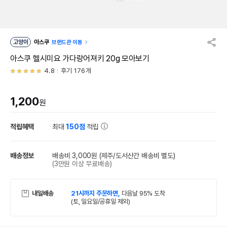
고양이
아스쿠
브랜드관 이동
아스쿠 헬시미요 가다랑어져키 20g 모아보기
4.8
후기 176개
1,200
원
적립혜택
최대
150점
적립
배송정보
배송비 3,000원
(제주/도서산간 배송비 별도)
(3만원 이상 무료배송)
내일배송
21시까지 주문하면,
다음날 95% 도착
(토, 일요일/공휴일 제외)