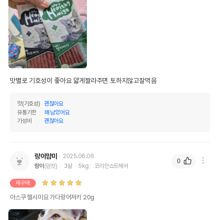
맛별로 기호성이 좋아요 얇게짤라주면 토하지않고잘먹음
맛(기호성)
괜찮아요
유통기한
꽤 남았어요
가성비
괜찮아요
랑이먐미
2025.06.06
0
랑이
(암컷)
3살
5kg
코리안쇼트헤어
재구매
아스쿠 헬시미요 가다랑어져키 20g