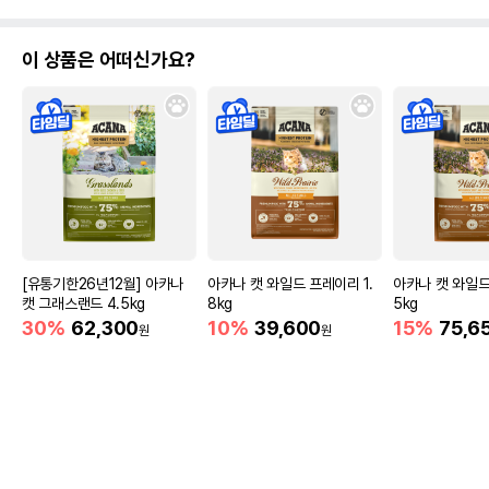
이 상품은 어떠신가요?
[유통기한26년12월] 아카나
아카나 캣 와일드 프레이리 1.
아카나 캣 와일드
캣 그래스랜드 4.5kg
8kg
5kg
30%
62,300
10%
39,600
15%
75,6
원
원