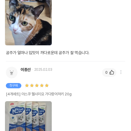
공주가 얼마나 입맛이 까다로운데 공주가 잘 먹습니다.
이종선
2025.02.03
0
첫구매
[4개세트] 아스쿠 헬시미요 가다랑어져키 20g