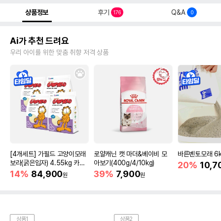
상품정보
후기
Q&A
176
0
Ai가 추천 드려요
우리 아이를 위한 맞춤 취향 저격 상품
[4개세트] 가필드 고양이모래
로얄캐닌 캣 마더&베이비 모
바른벤토모래 6
보라(굵은입자) 4.55kg 카사
아보기(400g/4/10kg)
20%
10,7
바모래
14%
84,900
39%
7,900
원
원
상품1
상품2