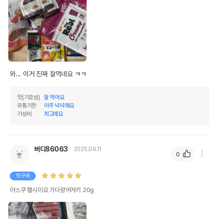
와... 이거 진짜 잘먹네요 ㅋㅋ 
맛(기호성)
잘 먹어요
유통기한
아주 넉넉해요
가성비
최고에요
버디86063
2025.09.11
0
첫구매
아스쿠 헬시미요 가다랑어져키 20g