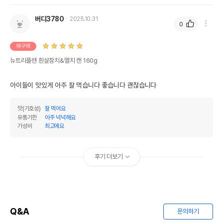
버디3780
2025.10.31
0
재구매
뉴트리플랜 흰살참치&멸치 캔 160g
아이들이 맛있게 아주 잘 먹습니다 좋습니다 괜찮습니다
맛(기호성)
잘 먹어요
유통기한
아주 넉넉해요
가성비
최고에요
후기 더보기
Q&A
문의하기