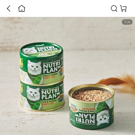
1
/
4