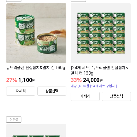
뉴트리플랜 흰살참치&멸치 캔 160g
[24개 세트] 뉴트리플랜 흰살참치&
멸치 캔 160g
27
%
1,100
33
%
24,000
원
원
개당1,000원 (24개 세트 구입시 )
자세히
상품선택
자세히
상품선택
상품3