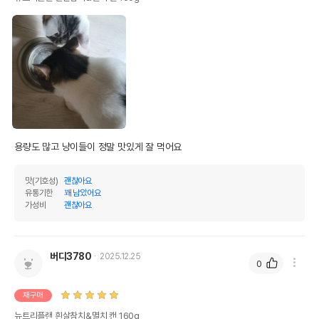
용량도 많고 냥이들이 정말 맛있게 잘 먹어요 
맛(기호성)
괜찮아요
상품 필수 정보
유통기한
꽤 남았어요
가성비
괜찮아요
품명 및 모델명
뉴트리플랜 흰살참치&멸치 캔 160g
법에 의한 인증,허가 등을
버디3780
2025.12.25
상세페이지 참조
받았음을 확인할수 있는
0
경우 그에 대한 사항
재구매
제조국 또는 원산지
대한민국
뉴트리플랜 흰살참치&멸치 캔 160g