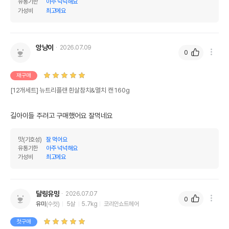
유통기한
아주 넉넉해요
가성비
최고에요
앙냥이
2026.07.09
0
재구매
[12개세트] 뉴트리플랜 흰살참치&멸치 캔 160g
길아이들 주려고 구매했어요 잘먹네요 
맛(기호성)
잘 먹어요
유통기한
아주 넉넉해요
가성비
최고에요
달링유밍
2026.07.07
0
유미
(수컷)
5살
5.7kg
코리안쇼트헤어
첫구매