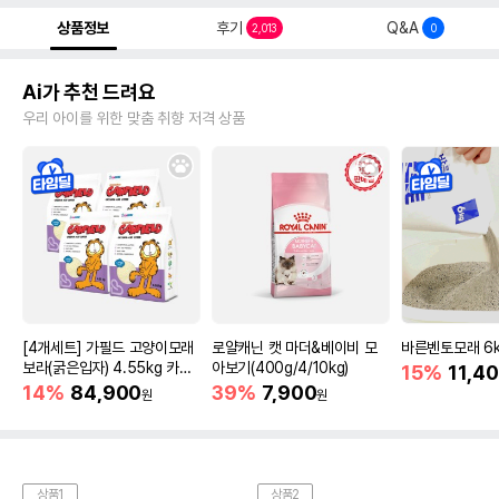
상품정보
후기
Q&A
2,013
0
Ai가 추천 드려요
우리 아이를 위한 맞춤 취향 저격 상품
[4개세트] 가필드 고양이모래
로얄캐닌 캣 마더&베이비 모
바른벤토모래 6
보라(굵은입자) 4.55kg 카사
아보기(400g/4/10kg)
15%
11,4
바모래
14%
84,900
39%
7,900
원
원
상품1
상품2