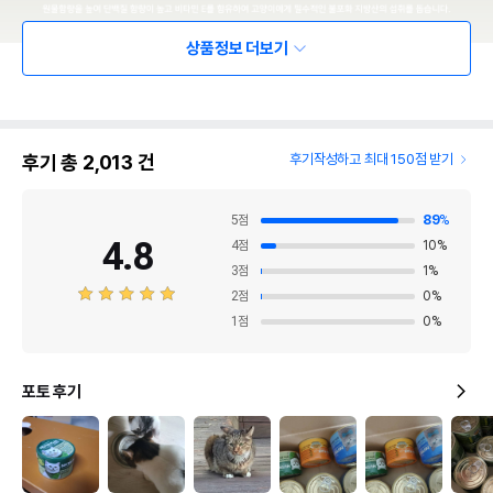
상품정보 더보기
후기 총
2,013
건
후기작성하고 최대 150점 받기
5
점
89
%
4.8
4
점
10
%
3
점
1
%
2
점
0
%
1
점
0
%
포토 후기