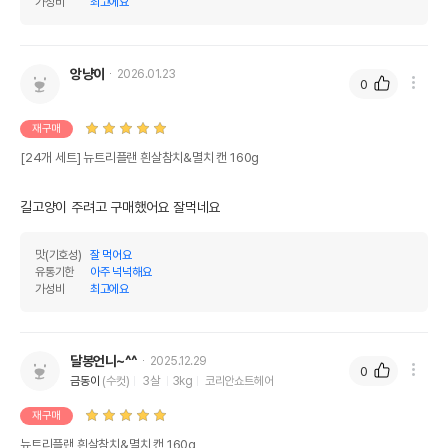
가성비
최고에요
앙냥이
2026.01.23
0
재구매
[24개 세트] 뉴트리플랜 흰살참치&멸치 캔 160g
길고양이 주려고 구매했어요 잘먹네요 
맛(기호성)
잘 먹어요
유통기한
아주 넉넉해요
가성비
최고에요
달봉언니~^^
2025.12.29
0
금동이
(수컷)
3살
3kg
코리안쇼트헤어
재구매
뉴트리플랜 흰살참치&멸치 캔 160g