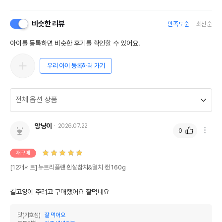
비슷한 리뷰
만족도순
최신순
아이를 등록하면 비슷한 후기를 확인할 수 있어요.
우리 아이 등록하러 가기
앙냥이
2026.07.22
0
재구매
[12개세트] 뉴트리플랜 흰살참치&멸치 캔 160g
길고양이 주려고 구매했어요 잘먹네요 
맛(기호성)
잘 먹어요