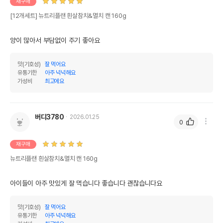
재구매
[12개세트] 뉴트리플랜 흰살참치&멸치 캔 160g
양이 많아서 부담없이 주기 좋아요
맛(기호성)
잘 먹어요
유통기한
아주 넉넉해요
가성비
최고에요
버디3780
2026.01.25
0
재구매
뉴트리플랜 흰살참치&멸치 캔 160g
아이들이 아주 맛있게 잘 먹습니다 좋습니다 괜찮습니다요
맛(기호성)
잘 먹어요
유통기한
아주 넉넉해요