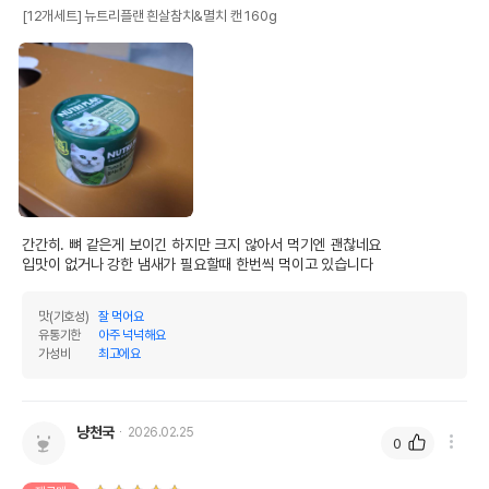
[12개세트] 뉴트리플랜 흰살참치&멸치 캔 160g
간간히. 뼈 같은게 보이긴 하지만 크지 않아서 먹기엔 괜찮네요

입맛이 없거나 강한 냄새가 필요할때 한번씩 먹이고 있습니다
맛(기호성)
잘 먹어요
유통기한
아주 넉넉해요
가성비
최고에요
냥천국
2026.02.25
0