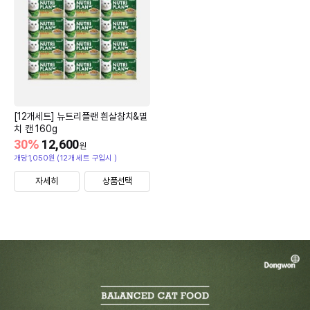
[12개세트] 뉴트리플랜 흰살참치&멸
치 캔 160g
30
%
12,600
원
개당1,050원 (12개 세트 구입시 )
자세히
상품선택