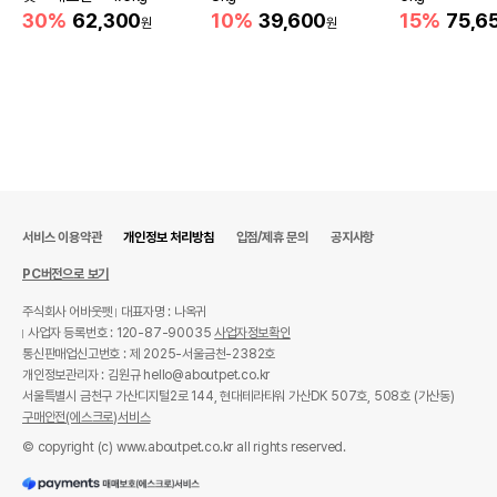
30%
62,300
10%
39,600
15%
75,6
원
원
서비스 이용약관
개인정보 처리방침
입점/제휴 문의
공지사항
PC버전으로 보기
주식회사 어바웃펫
대표자명 : 나옥귀
사업자 등록번호 : 120-87-90035
사업자정보확인
통신판매업신고번호 : 제 2025-서울금천-2382호
개인정보관리자 : 김원규 hello@aboutpet.co.kr
서울특별시 금천구 가산디지털2로 144, 현대테라타워 가산DK 507호, 508호 (가산동)
구매안전(에스크로)서비스
© copyright (c) www.aboutpet.co.kr all rights reserved.