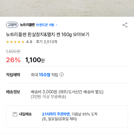
고양이
뉴트리플랜
브랜드관 이동
뉴트리플랜 흰살참치&멸치 캔 160g 모아보기
4.8
후기 2,013개
1,500원
26%
1,100
원
적립혜택
최대
150점
적립
배송정보
배송비 3,000원
(제주/도서산간 배송비 별도)
(3만원 이상 무료배송)
내일배송
21시까지 주문하면,
다음날 95% 도착
(토, 일요일/공휴일 제외)