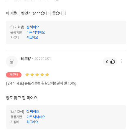
제조자,수입품의 경우
(주)동원F&B
수입자를 함께 표기
아이들이 맛잇게 잘 먹습니다 좋습니다
AS책임자와 전화번호
어바웃펫//1644-9601
또는 소비자상담 관련
맛(기호성)
잘 먹어요
전화번호
유통기한
아주 넉넉해요
가성비
최고에요
유통기한이 최소 2026.12.03이거나 그
이후인 상품이 출고됩니다.
유통기한
단, 상품명에 유통기한 명시된 경우, 해당
유통기한을 따릅니다.
레오얌
2025.12.01
0
재구매
[24개 세트] 뉴트리플랜 흰살참치&멸치 캔 160g
양도 많고 잘 먹어요
맛(기호성)
잘 먹어요
유통기한
아주 넉넉해요
가성비
최고에요