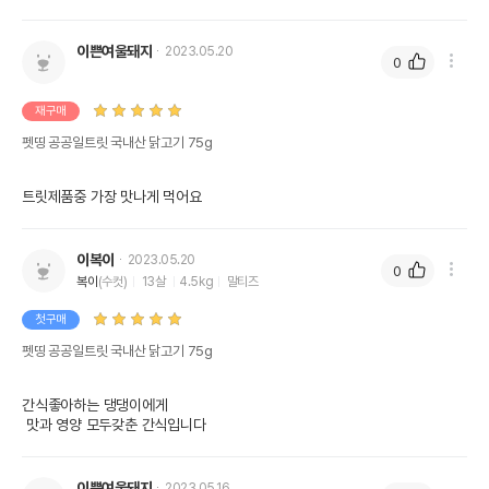
이쁜여울돼지
2023.05.20
0
재구매
펫띵 공공일트릿 국내산 닭고기 75g
트릿제품중 가장 맛나게 먹어요
이복이
2023.05.20
0
복이
(수컷)
13살
4.5kg
말티즈
첫구매
펫띵 공공일트릿 국내산 닭고기 75g
간식좋아하는 댕댕이에게

 맛과 영양 모두갖춘 간식입니다
이쁜여울돼지
2023.05.16