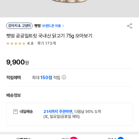
강아지 & 고양이
펫띵
브랜드관 이동
펫띵 공공일트릿 국내산 닭고기 75g 모아보기
4.8
후기 173개
9,900
원
적립혜택
최대
150점
적립
배송정보
내일배송
21시까지 주문하면,
다음날 95% 도착
(토, 일요일/공휴일 제외)