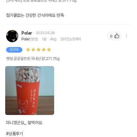
[3개 세트] 펫띵 공공일트릿 국내산 닭고기 75g
첨가물없는 건강한 간식이에요 만족
Polar
2023.05.28
0
Polar
(암컷)
1살
4kg
코리안쇼트헤어
첫구매
펫띵 공공일트릿 국내산 닭고기 75g
미니였군요,, 잘먹어요

#상품후기