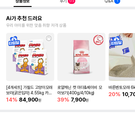
상품정보
후기
Q&A
173
1
Ai가 추천 드려요
우리 아이를 위한 맞춤 취향 저격 상품
[4개세트] 가필드 고양이모래
로얄캐닌 캣 마더&베이비 모
바른벤토모래 6
보라(굵은입자) 4.55kg 카사
아보기(400g/4/10kg)
20%
10,7
바모래
14%
84,900
39%
7,900
원
원