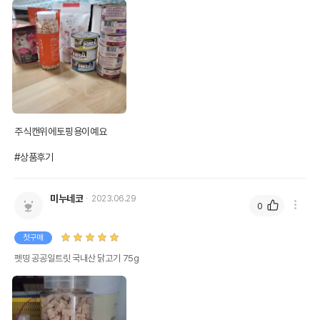
주식캔위에토핑용이예요

#상품후기
미누네코
2023.06.29
0
첫구매
펫띵 공공일트릿 국내산 닭고기 75g