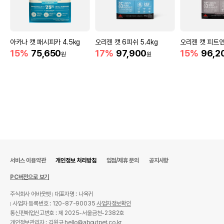
아카나 캣 패시피카 4.5kg
오리젠 캣 6피쉬 5.4kg
오리젠 캣 피트앤
15%
75,650
17%
97,900
15%
96,2
원
원
서비스 이용약관
개인정보 처리방침
입점/제휴 문의
공지사항
PC버전으로 보기
주식회사 어바웃펫
대표자명 : 나옥귀
사업자 등록번호 : 120-87-90035
사업자정보확인
통신판매업신고번호 : 제 2025-서울금천-2382호
개인정보관리자 : 김원규 hello@aboutpet.co.kr