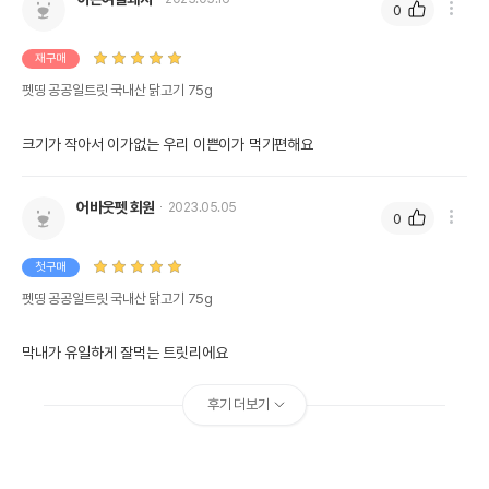
0
재구매
펫띵 공공일트릿 국내산 닭고기 75g
크기가 작아서 이가없는 우리 이쁜이가 먹기편해요
어바웃펫 회원
2023.05.05
0
첫구매
펫띵 공공일트릿 국내산 닭고기 75g
막내가 유일하게 잘먹는 트릿리에요
후기 더보기