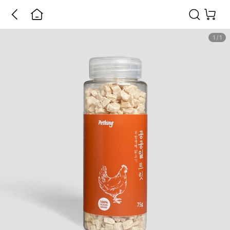
1
/
1