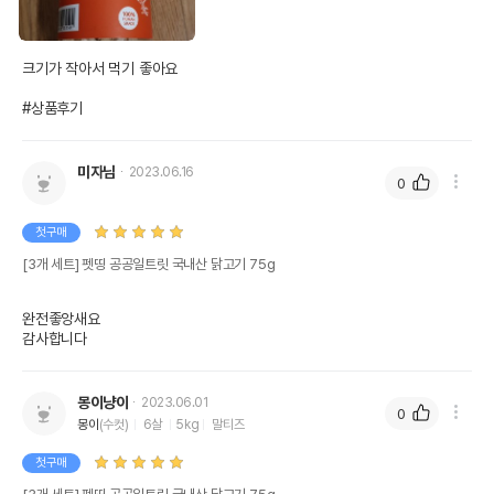
크기가 작아서 먹기 좋아요 

#상품후기
미자님
2023.06.16
0
첫구매
[3개 세트] 펫띵 공공일트릿 국내산 닭고기 75g
완전좋앙새요

감사합니다 
몽이냥이
2023.06.01
0
몽이
(수컷)
6살
5kg
말티즈
첫구매