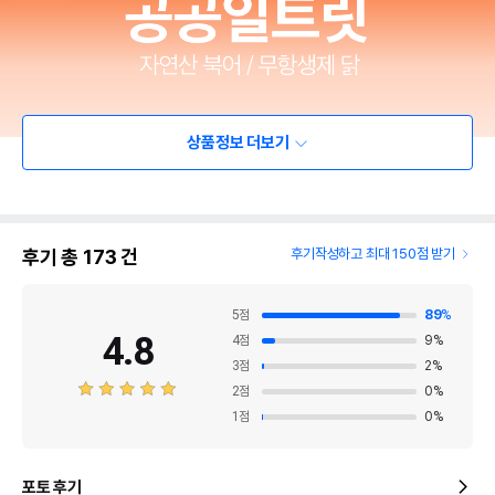
상품정보 더보기
후기 총
173
건
후기작성하고 최대 150점 받기
5
점
89
%
4.8
4
점
9
%
3
점
2
%
2
점
0
%
1
점
0
%
포토 후기