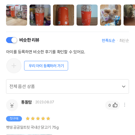
2
비슷한 리뷰
만족도순
최신순
아이를 등록하면 비슷한 후기를 확인할 수 있어요.
우리 아이 등록하러 가기
통돌맘
2023.08.07
0
첫구매
펫띵 공공일트릿 국내산 닭고기 75g