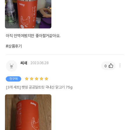
아직 안먹여봤지만 좋아할거같아요.

#상품후기
씨새
2023.06.28
0
첫구매
[3개 세트] 펫띵 공공일트릿 국내산 닭고기 75g