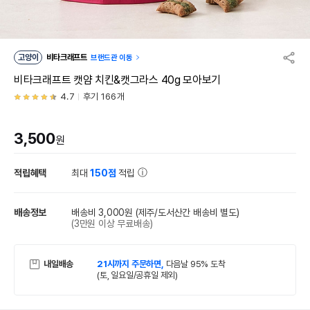
고양이
비타크래프트
브랜드관 이동
비타크래프트 캣얌 치킨&캣그라스 40g 모아보기
4.7
후기 166개
3,500
원
적립혜택
최대
150점
적립
배송정보
배송비 3,000원
(제주/도서산간 배송비 별도)
(3만원 이상 무료배송)
내일배송
21시까지 주문하면,
다음날 95% 도착
(토, 일요일/공휴일 제외)