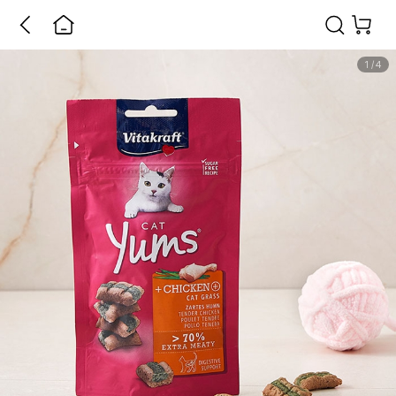
1
/
4