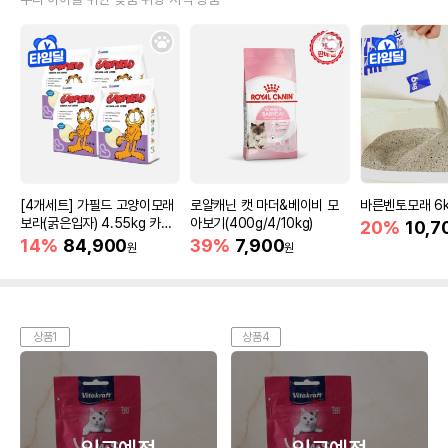
[4개세트] 가필드 고양이모래
로얄캐닌 캣 마더&베이비 모
바른벤토모래 6
보라(굵은입자) 4.55kg 카사
아보기(400g/4/10kg)
20%
10,7
바모래
14%
84,900
39%
7,900
원
원
상품1
상품4