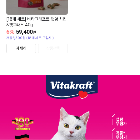
[18개 세트] 비타크래프트 캣얌 치킨
&캣그라스 40g
6
%
59,400
원
개당3,300원 (18개 세트 구입시 )
자세히
상품선택