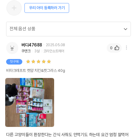
우리 아이 등록하러 가기
버디47688
2025.05.08
0
쿠앤크
3살
코리안쇼트헤어
첫구매
비타크래프트 캣얌 치킨&캣그라스 40g
다른 고양이들이 환장한다는 간식 사줘도 안먹기도 하는데 요건 엄청 잘먹어