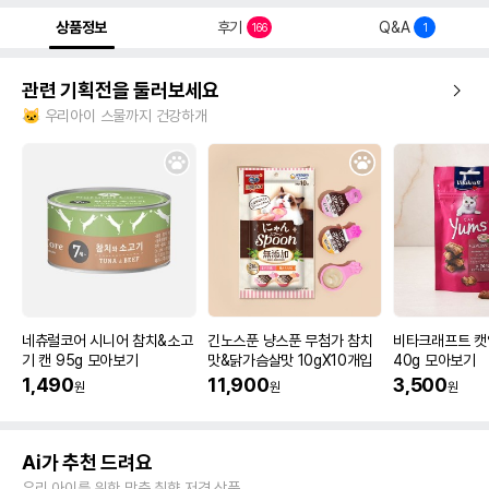
상품정보
후기
Q&A
166
1
관련 기획전을 둘러보세요
🐱 우리아이 스물까지 건강하개
네츄럴코어 시니어 참치&소고
긴노스푼 냥스푼 무첨가 참치
비타크래프트 캣
기 캔 95g 모아보기
맛&닭가슴살맛 10gX10개입
40g 모아보기
1,490
11,900
3,500
원
원
원
Ai가 추천 드려요
우리 아이를 위한 맞춤 취향 저격 상품