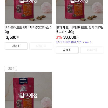
입고예정
입고예정
비타크래프트 캣얌 치킨&캣그라스 4
[9개 세트] 비타크래프트 캣얌 치킨&
0g
캣그라스 40g
3,500
3
%
30,600
원
원
개당3,400원 (9개 세트 구입시 )
자세히
상품선택
자세히
상품선택
상품5
입고예정