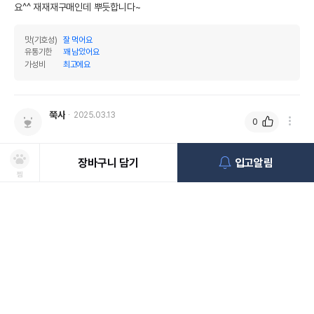
요^^ 재재재구매인데 뿌듯합니다~
맛(기호성)
잘 먹어요
유통기한
꽤 남았어요
가성비
최고에요
쭉사
2025.03.13
0
재구매
장바구니 담기
입고알림
비타크래프트 캣얌 치킨&캣그라스 40g
찜
유독 잘먹는간식이라 쟁여두죠
상품선택
처방사료 주문 시 확인해주세요!
쿠폰보기
적립혜택
취소/ 교환/ 환불
유통기한 임박 상품
최저가 도전 상품
AI검색
AI검색
맛(기호성)
괜찮아요
유통기한이 임박한 상품을 파격적인 특가로 구매할 수 있습니다.
최저가 도전 상품은 쿠폰 할인 대상에서 제외될 수 있습니다.
배송/교환/환불 안내
신선도를
동물병원 정보
*
유통기한
아주 넉넉해요
옵션을 선택해 주세요
적립금
유지하고 철저하게 검사 후 배송하오니 안심하고 주문하세요!
• 취소/반품/교환 접수는 [ MY > 나의 쇼핑정보 > 주문/배송 ] 페이지에서
가성비
괜찮아요
쿠폰 모두 받기
포토후기 작성 시
150
판매기준: 유통기한 4개월~ 2개월 전 상품
점
신청이 가능합니다.
상품1
유통기한 1개월 이내 상품은 폐기처분
일반후기 작성 시
50
점
비타크래프트 캣얌 치킨&캣그라스 40g
입고알림
* 동물병원 정보는 한번만 입력하시면 됩니다.
입고예정