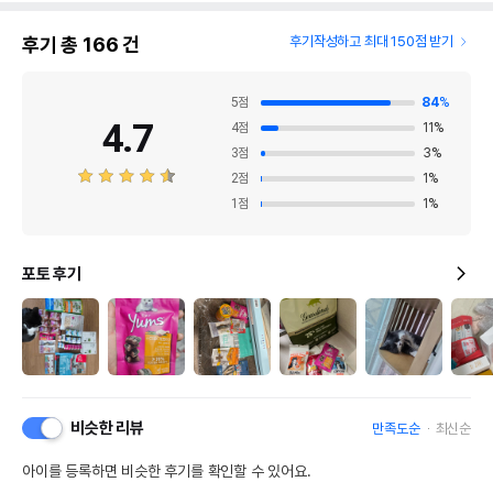
후기 총
166
건
후기작성하고 최대 150점 받기
5
점
84
%
4.7
4
점
11
%
3
점
3
%
2
점
1
%
1
점
1
%
포토 후기
비슷한 리뷰
만족도순
최신순
아이를 등록하면 비슷한 후기를 확인할 수 있어요.