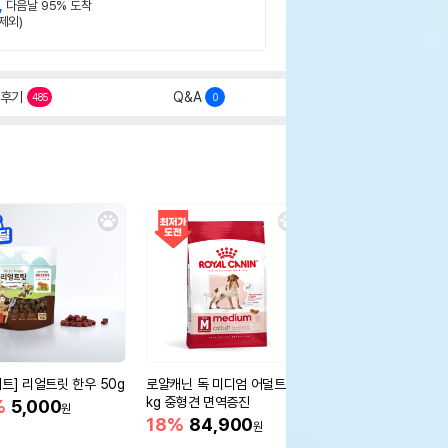
,
다음날 95% 도착
제외)
후기
Q&A
485
0
세트] 리얼트릿 한우 50g
로얄캐닌 독 미디엄 어덜트 10
오리젠 독 스몰브리드 4
kg 중형견 면역증진
%
5,000
15%
75,400
원
원
18%
84,900
원