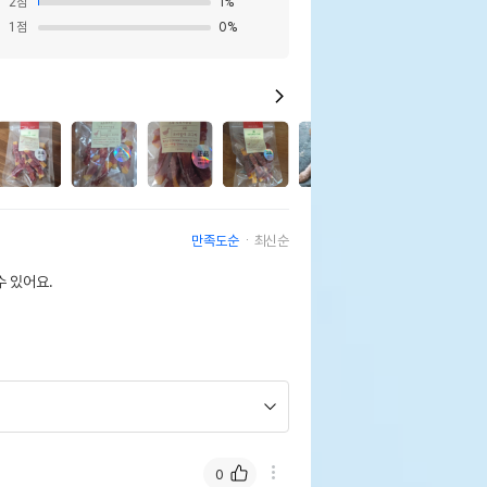
2
점
1
%
1
점
0
%
29
만족도순
최신순
 있어요.
0