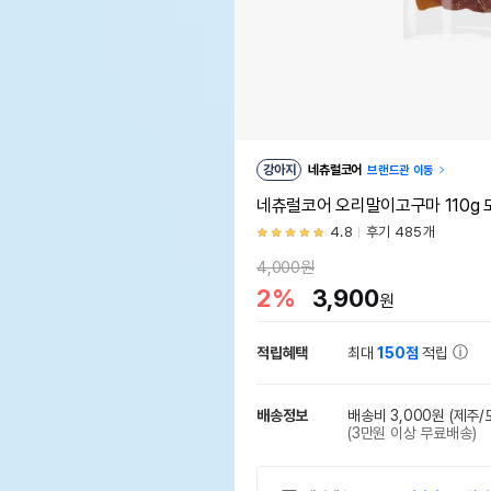
강아지
네츄럴코어
브랜드관 이동
네츄럴코어 오리말이고구마 110g
4.8
후기 485개
4,000원
2%
3,900
원
적립혜택
최대
150점
적립
배송정보
배송비 3,000원
(제주/
(3만원 이상 무료배송)