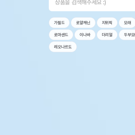
가필드
로얄캐닌
지위픽
모래
로마샌드
이나바
더리얼
두부모
레오나르도