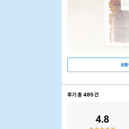
상품
후기 총
485
건
4.8