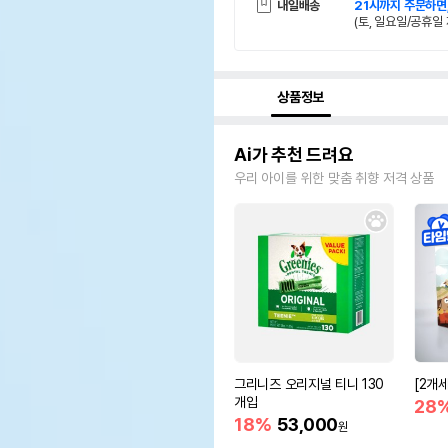
내일배송
21시까지 주문하면
(토, 일요일/공휴일 
상품정보
Ai가 추천 드려요
우리 아이를 위한 맞춤 취향 저격 상품
그리니즈 오리지널 티니 130
[2개
개입
28
18%
53,000
원