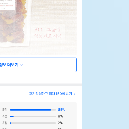
정보 더보기
후기작성하고 최대 150점 받기
5
점
89
%
4
점
8
%
3
점
2
%