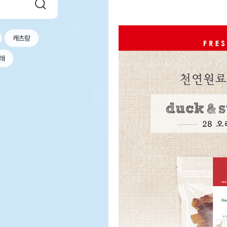
캐츠랑
래