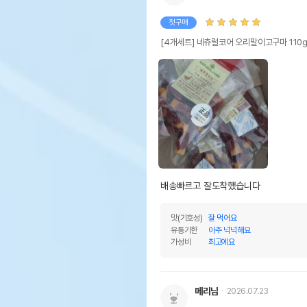
첫구매
[4개세트] 네츄럴코어 오리말이고구마 110
배송빠르고 잘도착했습니다 
맛(기호성)
잘 먹어요
유통기한
아주 넉넉해요
가성비
최고에요
메리님
2026.07.23