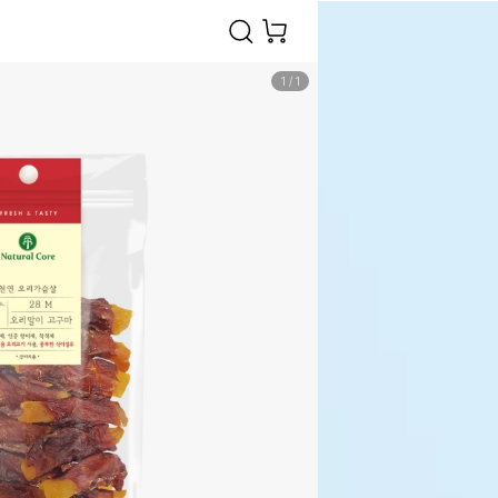
1
/
1