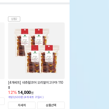
상품2
[4개세트] 네츄럴코어 오리말이고구마 110
g
12
%
14,000
원
개당3,500원 (4개 세트 구입시 )
자세히
상품선택