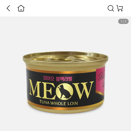
1
/
3