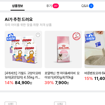
상품정보
후기
Q&A
287
0
Ai가 추천 드려요
우리 아이를 위한 맞춤 취향 저격 상품
[4개세트] 가필드 고양이모래
로얄캐닌 캣 마더&베이비 모
바른벤토모래 6
보라(굵은입자) 4.55kg 카사
아보기(400g/4/10kg)
15%
11,4
바모래
14%
84,900
39%
7,900
원
원
상품1
상품2