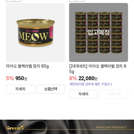
입고예정
미아오 블랙라벨 참치 85g
[24개세트] 미아오 블랙라벨 참치 8
5g
5
%
950
8
%
22,080
원
원
개당920원 (24개 세트 구입시 )
자세히
상품선택
자세히
상품선택