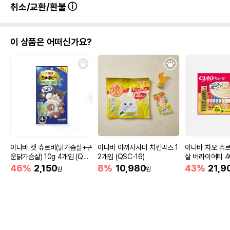
취소/교환/환불
이 상품은 어떠신가요?
이나바 캣 츄르비(닭가슴살+구
이나바 야끼사사미 치킨믹스 1
이나바 챠오 츄르
운닭가슴살) 10g 4개입 (QS
2개입 (QSC-16)
살 버라이어티 40
C-274)
C-186)
46%
2,150
8%
10,980
43%
21,9
원
원