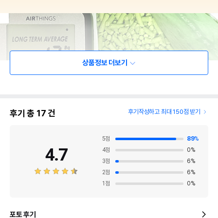
상품정보 더보기
후기 총
17
건
후기작성하고 최대 150점 받기
5
점
89
%
4.7
4
점
0
%
3
점
6
%
2
점
6
%
1
점
0
%
포토 후기