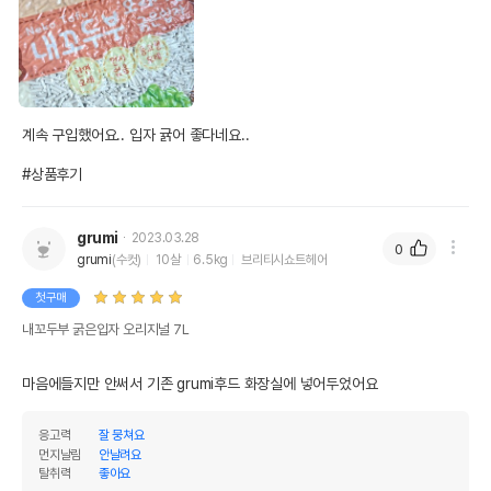
계속 구입했어요.. 입자 귥어 좋다네요..

#상품후기
grumi
2023.03.28
0
grumi
(수컷)
10살
6.5kg
브리티시쇼트헤어
첫구매
내꼬두부 굵은입자 오리지널 7L
마음에들지만 안써서 기존 grumi후드 화장실에 넣어두었어요
응고력
잘 뭉쳐요
먼지날림
안날려요
탈취력
좋아요