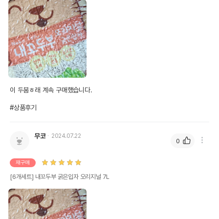
이 두붐ㅎ래 계속 구매했습니다.

#상품후기
무코
2024.07.22
0
재구매
[6개세트] 내꼬두부 굵은입자 오리지널 7L