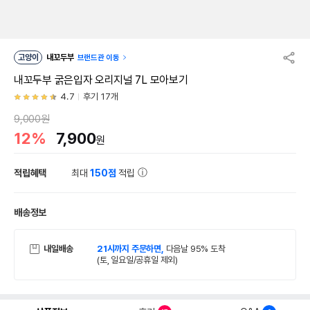
고양이
내꼬두부
브랜드관 이동
내꼬두부 굵은입자 오리지널 7L 모아보기
4.7
후기 17개
9,000원
12%
7,900
원
적립혜택
최대
150점
적립
배송정보
내일배송
21시까지 주문하면,
다음날 95% 도착
(토, 일요일/공휴일 제외)