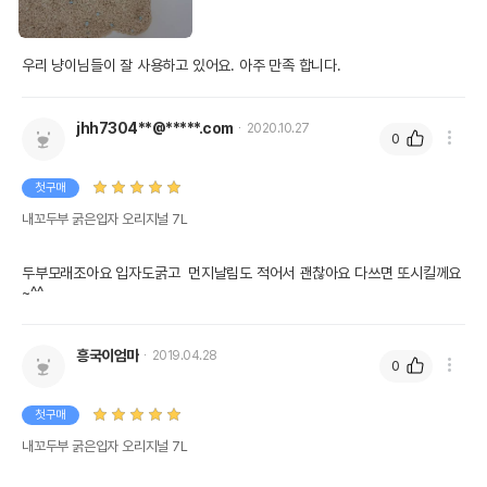
우리 냥이님들이 잘 사용하고 있어요. 아주 만족 합니다.
jhh7304**@*****.com
2020.10.27
0
첫구매
내꼬두부 굵은입자 오리지널 7L
두부모래조아요 입자도굵고  먼지날림도 적어서 괜찮아요 다쓰면 또시킬께요
~^^
흥국이엄마
2019.04.28
0
첫구매
내꼬두부 굵은입자 오리지널 7L