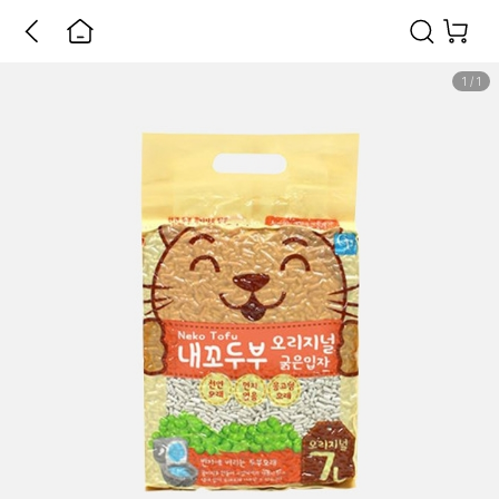
1
/
1