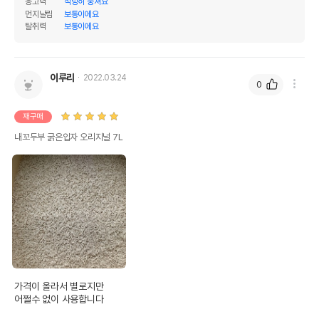
응고력
적당히 뭉쳐요
먼지날림
보통이에요
탈취력
보통이에요
이루리
2022.03.24
0
재구매
내꼬두부 굵은입자 오리지널 7L
가격이 올라서 별로지만 

어쩔수 없이 사용합니다 
