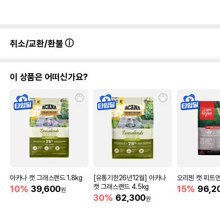
취소/교환/환불
이 상품은 어떠신가요?
아카나 캣 그래스랜드 1.8kg
[유통기한26년12월] 아카나
오리젠 캣 피트앤
캣 그래스랜드 4.5kg
10%
39,600
15%
96,2
원
30%
62,300
원