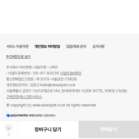
서비스 이용약관
개인정보 처리방침
입점/제휴 문의
공지사항
PC버전으로 보기
주식회사 어바웃펫
대표자명 : 나옥귀
사업자 등록번호 : 120-87-90035
사업자정보확인
통신판매업신고번호 : 제 2025-서울금천-2382호
개인정보관리자 : 김원규 hello@aboutpet.co.kr
서울특별시 금천구 가산디지털2로 144, 현대테라타워 가산DK 507호, 508호 (가산동)
구매안전(에스크로)서비스
© copyright (c) www.aboutpet.co.kr all rights reserved.
장바구니 담기
판매중지
찜