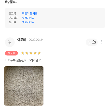
#상품후기
응고력
적당히 뭉쳐요
먼지날림
보통이에요
탈취력
보통이에요
이루리
2022.03.24
0
재구매
내꼬두부 굵은입자 오리지널 7L