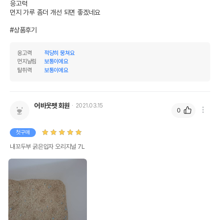
응고력 

먼지 가루 좀더 개선 되면 좋겠네요 

#상품후기
응고력
적당히 뭉쳐요
먼지날림
보통이에요
탈취력
보통이에요
어바웃펫 회원
2021.03.15
0
첫구매
내꼬두부 굵은입자 오리지널 7L