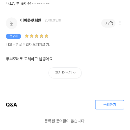
내꼬두부 좋아요 ~~~~~~~~
어바웃펫 회원
2019.03.19
0
첫구매
내꼬두부 굵은입자 오리지널 7L
두부모래로 교체하고 넘좋아요
후기 더보기
Q&A
문의하기
등록된 문의글이 없습니다.