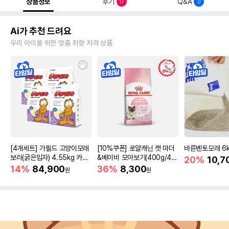
상품정보
후기
Q&A
17
0
Ai가 추천 드려요
우리 아이를 위한 맞춤 취향 저격 상품
[4개세트] 가필드 고양이모래
[10%쿠폰] 로얄캐닌 캣 마더
바른벤토모래 6
보라(굵은입자) 4.55kg 카사
&베이비 모아보기(400g/4/1
20%
10,7
바모래
0kg)
14%
84,900
36%
8,300
원
원