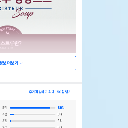
정보 더보기
후기작성하고 최대 150점 받기
5
점
89
%
4
점
8
%
3
점
2
%
2
점
0
%