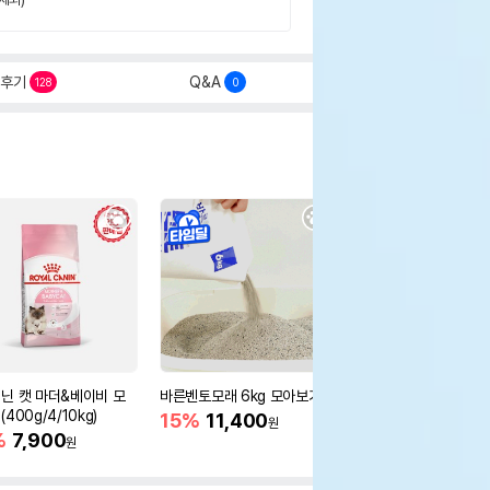
후기
Q&A
128
0
닌 캣 마더&베이비 모
바른벤토모래 6kg 모아보기
로얄캐닌 캣 인도어 4k
400g/4/10kg)
새 감소
15%
11,400
원
%
7,900
16%
55,000
원
원