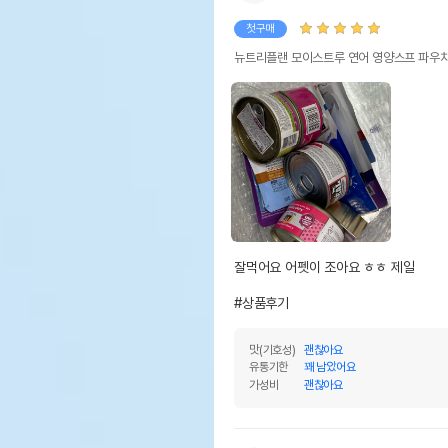
첫구매
뉴트리플랜 모이스트루 연어 영양스프 파우치
잘먹어요 어펫이 조아요 ㅎㅎ 제일

#상품후기
맛(기호성)
괜찮아요
유통기한
꽤 남았어요
가성비
괜찮아요