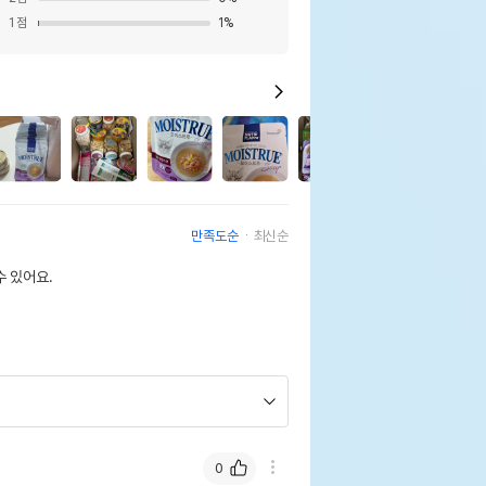
1
점
1
%
10
만족도순
최신순
 있어요.
0