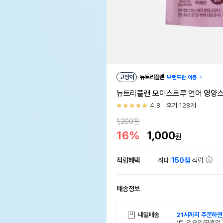
고양이
뉴트리플랜
브랜드관 이동
뉴트리플랜 모이스트루 연어 영양스
4.8
후기 128개
1,200원
16%
1,000
원
적립혜택
최대
150점
적립
배송정보
내일배송
21시까지 주문하면
(토, 일요일/공휴일 