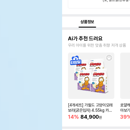
상품정보
Ai가 추천 드려요
우리 아이를 위한 맞춤 취향 저격 상품
[4개세트] 가필드 고양이모래
로얄캐
보라(굵은입자) 4.55kg 카사
아보기(
바모래
14%
84,900
39
원