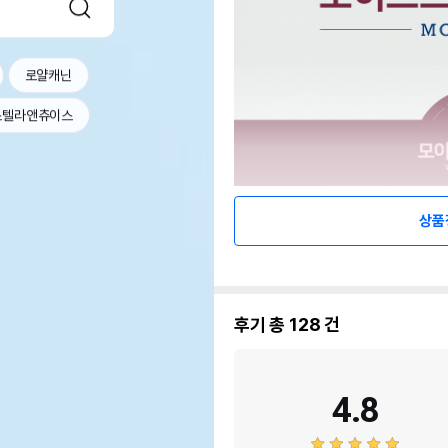
로얄캐닌
스텔라앤츄이스
상품
후기 총
128
건
4.8