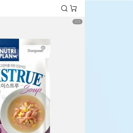
1
/
1