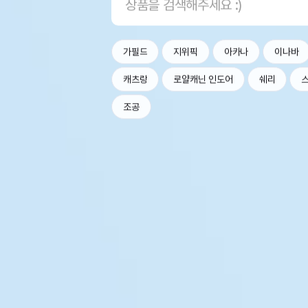
가필드
지위픽
아카나
이나바
캐츠랑
로얄캐닌 인도어
쉐리
조공