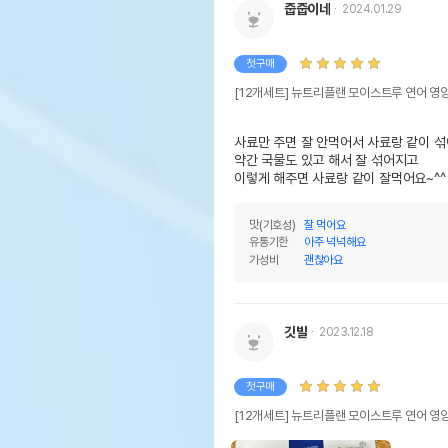
줍줍이네
2024.01.29
첫구매
[12개세트] 뉴트리플랜 모이스트루 연어 영
사료만 주면 잘 안먹어서 사료랑 같이 섞
약간 국물도 있고 해서 잘 섞어지고 

이렇게 해주면 사료랑 같이 잘먹어요~^^
맛(기호성)
잘 먹어요
유통기한
아주 넉넉해요
가성비
괜찮아요
깃발
2023.12.18
첫구매
[12개세트] 뉴트리플랜 모이스트루 연어 영