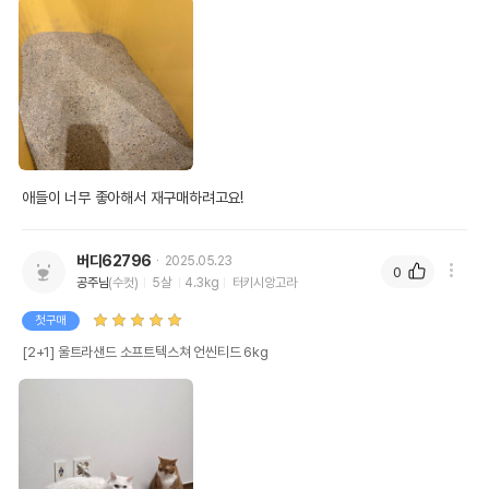
애들이 너무 좋아해서 재구매하려고요!
버디62796
2025.05.23
0
공주님
(수컷)
5살
4.3kg
터키시앙고라
첫구매
[2+1] 울트라샌드 소프트텍스쳐 언씬티드 6kg