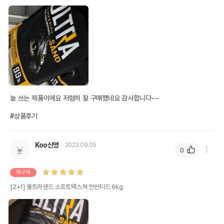
늘 쓰는 제품이에요 저렴히 잘 구매했네요 감사합니다~~ 

#상품후기
Koo신영
2023.09.05
0
재구매
[2+1] 울트라샌드 소프트텍스쳐 언씬티드 6kg