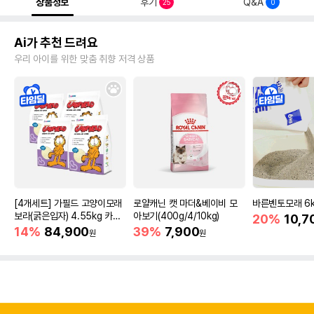
상품정보
후기
Q&A
25
0
Ai가 추천 드려요
우리 아이를 위한 맞춤 취향 저격 상품
[4개세트] 가필드 고양이모래
로얄캐닌 캣 마더&베이비 모
바른벤토모래 6
보라(굵은입자) 4.55kg 카사
아보기(400g/4/10kg)
20%
10,7
바모래
14%
84,900
39%
7,900
원
원