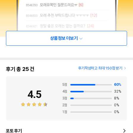
상품정보 더보기
후기 총
25
건
후기작성하고 최대 150점 받기
5
점
60
%
4.5
4
점
32
%
3
점
8
%
2
점
0
%
1
점
0
%
포토 후기