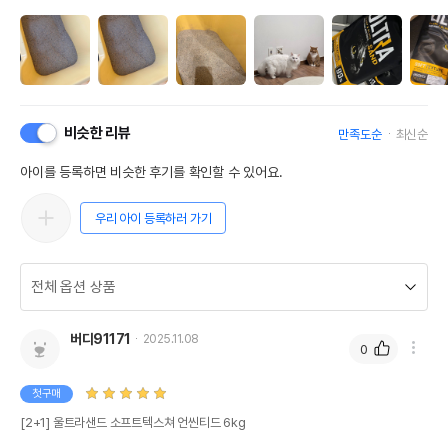
비슷한 리뷰
만족도순
최신순
아이를 등록하면 비슷한 후기를 확인할 수 있어요.
우리 아이 등록하러 가기
버디91171
2025.11.08
0
첫구매
[2+1] 울트라샌드 소프트텍스쳐 언씬티드 6kg