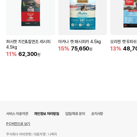
퍼시캣 치킨&칠면조 레시피
아카나 캣 패시피카 4.5kg
오리젠 캣 6피쉬 
4.5kg
15%
75,650
13%
48,7
원
11%
62,300
원
서비스 이용약관
개인정보 처리방침
입점/제휴 문의
공지사항
PC버전으로 보기
주식회사 어바웃펫
대표자명 : 나옥귀