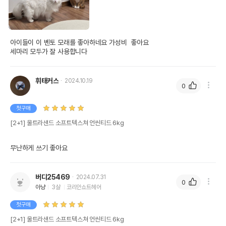
아이들이 이 벤토 모래를 좋아하네요 가성비  좋아요

세마리 모두가 잘 사용합니다
휘태커스
2024.10.19
0
첫구매
[2+1] 울트라샌드 소프트텍스쳐 언씬티드 6kg
무난하게 쓰기 좋아요
버디25469
2024.07.31
0
아냥
3살
코리안쇼트헤어
첫구매
[2+1] 울트라샌드 소프트텍스쳐 언씬티드 6kg