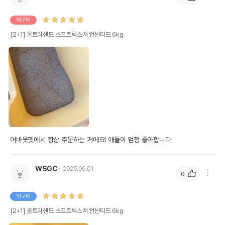
재구매
[2+1] 울트라샌드 소프트텍스쳐 언씬티드 6kg
어바웃펫에서 항상 주문하는 거에요! 애들이 엄청 좋아합니다
WSGC
2025.06.01
0
첫구매
[2+1] 울트라샌드 소프트텍스쳐 언씬티드 6kg