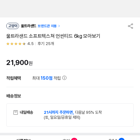
고양이
울트라샌드
브랜드관 이동
울트라샌드 소프트텍스쳐 언씬티드 6kg 모아보기
4.5
후기 25개
21,900
원
적립혜택
최대
150점
적립
배송정보
내일배송
21시까지 주문하면,
다음날 95% 도착
(토, 일요일/공휴일 제외)