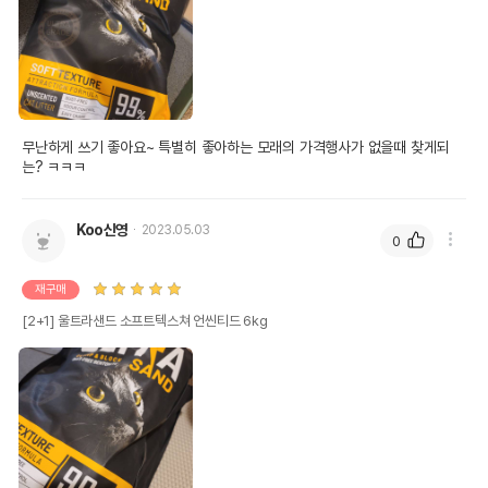
무난하게 쓰기 좋아요~ 특별히 좋아하는 모래의 가격행사가 없을때 찾게되
는? ㅋㅋㅋ
Koo신영
2023.05.03
0
재구매
[2+1] 울트라샌드 소프트텍스쳐 언씬티드 6kg