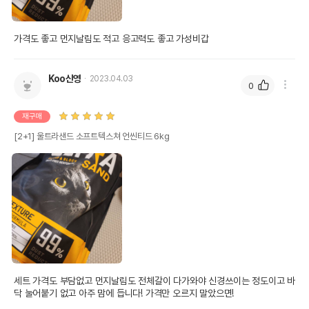
가격도 좋고 먼지날림도 적고 응고력도 좋고 가성비갑
Koo신영
2023.04.03
0
재구매
[2+1] 울트라샌드 소프트텍스쳐 언씬티드 6kg
세트 가격도 부담없고 먼지날림도 전체갈이 다가와야 신경쓰이는 정도이고 바
닥 눌어붙기 없고 아주 맘에 듭니다! 가격만 오르지 말았으면!