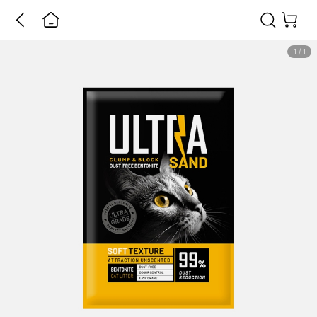
1
/
1