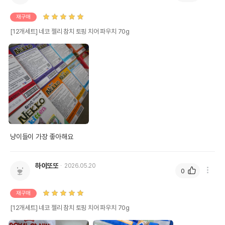
재구매
[12개세트] 네코 젤리 참치 토핑 치어 파우치 70g
냥이들이 가장 좋아해요
상품 필수 정보
품명 및 모델명
네코 참치 토핑 치어 파우치 70g 모아보기
하이또또
2026.05.20
0
법에 의한 인증,허가 등을
상세페이지 참고
받았음을 확인할수 있는
재구매
경우 그에 대한 사항
[12개세트] 네코 젤리 참치 토핑 치어 파우치 70g
제조국 또는 원산지
태국