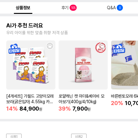
상품정보
후기
Q&A
105
0
Ai가 추천 드려요
우리 아이를 위한 맞춤 취향 저격 상품
[4개세트] 가필드 고양이모래
로얄캐닌 캣 마더&베이비 모
바른벤토모래 6
보라(굵은입자) 4.55kg 카사
아보기(400g/4/10kg)
20%
10,7
바모래
14%
84,900
39%
7,900
원
원
상품1
상품2