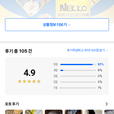
상품정보 더보기
후기 총
105
건
후기작성하고 최대 150점 받기
5
점
91
%
4.9
4
점
8
%
3
점
0
%
2
점
0
%
1
점
1
%
포토 후기