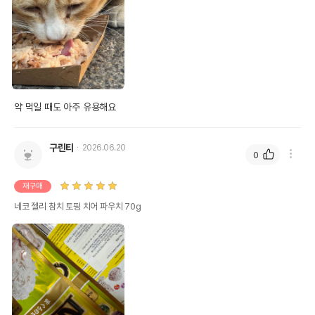
약 먹일 때도 아주 유용해요
구린티
2026.06.20
0
재구매
네코 젤리 참치 토핑 치어 파우치 70g