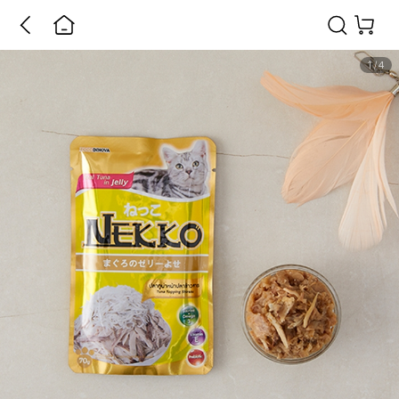
1
/
4