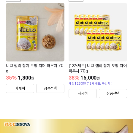
네코 젤리 참치 토핑 치어 파우치 70
[12개세트] 네코 젤리 참치 토핑 치어
g
파우치 70g
35
%
1,300
38
%
15,000
원
원
개당1,250원 (12개 세트 구입시 )
자세히
상품선택
자세히
상품선택