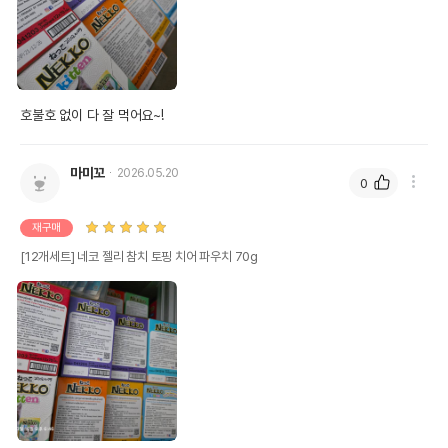
호불호 없이 다 잘 먹어요~!
마미꼬
2026.05.20
0
재구매
[12개세트] 네코 젤리 참치 토핑 치어 파우치 70g