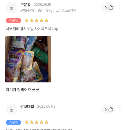
구운콩
2026.06.18
0
군밤
(수컷)
8살
8kg
코리안쇼트헤어
재구매
네코 젤리 참치 토핑 치어 파우치 70g
아기가 잘먹어요 굿굿
깜코대발
2026.06.02
0
첫구매