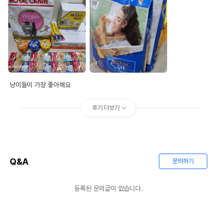
제조자,수입품의 경우
유니코드
수입자를 함께 표기
AS책임자와 전화번호
어바웃펫//1644-9601
또는 소비자상담 관련
전화번호
유통기한이 최소 2026.12.04이거나 그
이후인 상품이 출고됩니다.
유통기한
냥이들이 가장 좋아해요
단, 상품명에 유통기한 명시된 경우, 해당
유통기한을 따릅니다.
후기 더보기
Q&A
문의하기
등록된 문의글이 없습니다.