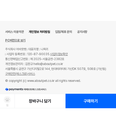
서비스 이용약관
개인정보 처리방침
입점/제휴 문의
공지사항
PC버전으로 보기
주식회사 어바웃펫
대표자명 : 나옥귀
사업자 등록번호 : 120-87-90035
사업자정보확인
통신판매업신고번호 : 제 2025-서울금천-2382호
개인정보관리자 : 김원규 hello@aboutpet.co.kr
서울특별시 금천구 가산디지털2로 144, 현대테라타워 가산DK 507호, 508호 (가산동)
구매안전(에스크로)서비스
© copyright (c) www.aboutpet.co.kr all rights reserved.
장바구니 담기
구매하기
찜