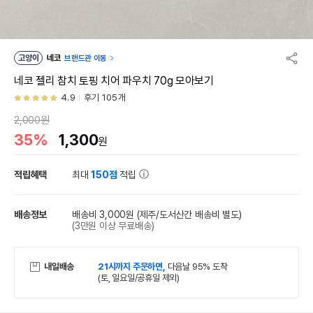
고양이
네코
브랜드관 이동
네코 젤리 참치 토핑 치어 파우치 70g 모아보기
4.9
후기 105개
2,000원
35%
1,300
원
적립혜택
최대
150점
적립
배송정보
배송비 3,000원
(제주/도서산간 배송비 별도)
(3만원 이상 무료배송)
내일배송
21시까지 주문하면,
다음날 95% 도착
(토, 일요일/공휴일 제외)