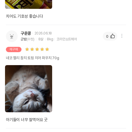
치어도 기호성 좋습니다
구운콩
2026.06.18
0
군밤
(수컷)
8살
8kg
코리안쇼트헤어
재구매
네코 젤리 참치 토핑 치어 파우치 70g
아기들이 너무 잘먹어요 굿