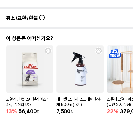
취소/교환/환불
이 상품은 어떠신가요?
로얄캐닌 캣 스테럴라이즈드
레드캣 프레시 스프레이 탈취
스튜디오얼라이브
4kg 중성화묘용
제 500ml(용기)
(옵션 2종 증정)
13%
56,400
7,500
22%
379,
원
원