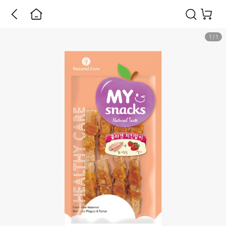
1
/
1