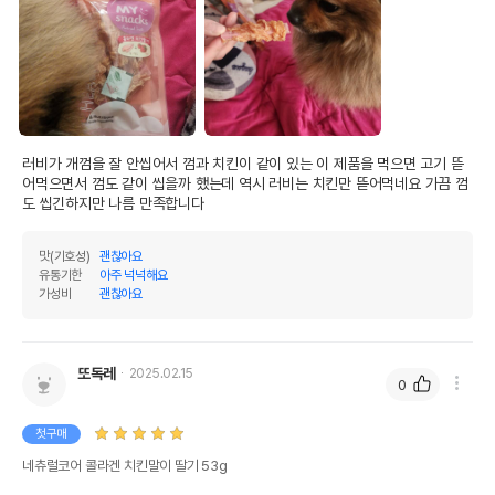
러비가 개껌을 잘 안씹어서 껌과 치킨이 같이 있는 이 제품을 먹으면 고기 뜯
어먹으면서 껌도 같이 씹을까 했는데 역시 러비는 치킨만 뜯어먹네요 가끔 껌
도 씹긴하지만 나름 만족합니다
맛(기호성)
괜찮아요
유통기한
아주 넉넉해요
가성비
괜찮아요
또독레
2025.02.15
0
첫구매
네츄럴코어 콜라겐 치킨말이 딸기 53g