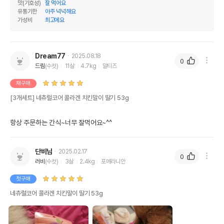
맛(기호성)
잘 먹어요
유통기한
아주 넉넉해요
가성비
최고에요
Dream77
2025.08.18
0
드림
(수컷)
11살
4.7kg
말티즈
재구매
[3개세트] 네츄럴코어 콜라겐 치킨말이 딸기 53g
항상 주문하는 간식~너무 잘먹어요~^^
단비님
2025.02.17
0
러비
(수컷)
3살
2.4kg
포메라니안
첫구매
네츄럴코어 콜라겐 치킨말이 딸기 53g