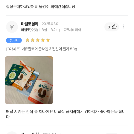
항상구매하고있어요 울강쥐 최애간식입니당
마일로달려
2025.02.01
0
마일로
(수컷)
8살
8.2kg
요크셔테리어
첫구매
[3개세트] 네츄럴코어 콜라겐 치킨말이 딸기 53g
매달 시키는 간식 중 하나에요 비교적 큼지막해서 강아지가 좋아하는득 합니
다