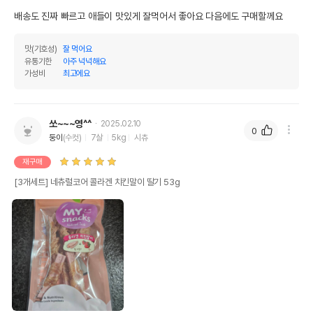
배송도 진짜 빠르고 애들이 맛있게 잘먹어서 좋아요 다음에도 구매할께요
맛(기호성)
잘 먹어요
유통기한
아주 넉넉해요
가성비
최고에요
쏘~~~영^^
2025.02.10
0
둥이
(수컷)
7살
5kg
시츄
재구매
[3개세트] 네츄럴코어 콜라겐 치킨말이 딸기 53g