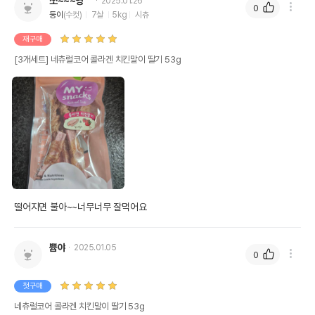
쏘~~~영^^
2025.01.26
0
둥이
(수컷)
7살
5kg
시츄
재구매
[3개세트] 네츄럴코어 콜라겐 치킨말이 딸기 53g
떨어지면 불아~~너무너무 잘먹어요
쁌야
2025.01.05
0
첫구매
네츄럴코어 콜라겐 치킨말이 딸기 53g