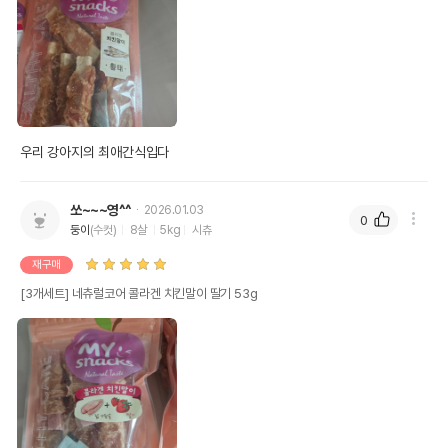
우리 강아지의 최애간식입다
상품 필수 정보
네츄럴코어 콜라겐 치킨말이 딸기 53g
쏘~~~영^^
품명 및 모델명
2026.01.03
모아보기
0
둥이
(수컷)
8살
5kg
시츄
법에 의한 인증,허가 등을
재구매
상세페이지 참조
받았음을 확인할수 있는
경우 그에 대한 사항
[3개세트] 네츄럴코어 콜라겐 치킨말이 딸기 53g
제조국 또는 원산지
대한민국
제조자,수입품의 경우
(주)에이치엔에프
수입자를 함께 표기
AS책임자와 전화번호
어바웃펫//1644-9601
또는 소비자상담 관련