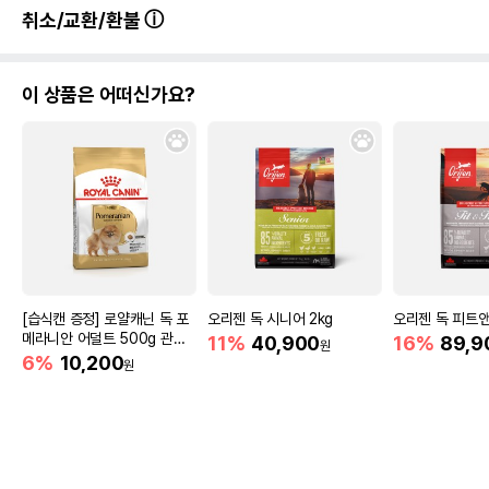
취소/교환/환불
이 상품은 어떠신가요?
[습식캔 증정] 로얄캐닌 독 포
오리젠 독 시니어 2kg
오리젠 독 피트앤
메라니안 어덜트 500g 관절
11%
40,900
16%
89,9
원
건강
6%
10,200
원