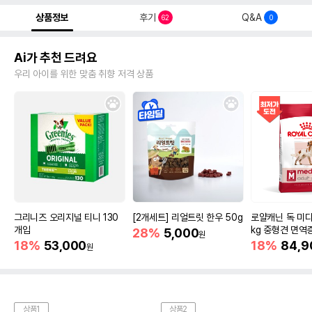
상품정보
후기
Q&A
62
0
Ai가 추천 드려요
우리 아이를 위한 맞춤 취향 저격 상품
그리니즈 오리지널 티니 130
[2개세트] 리얼트릿 한우 50g
로얄캐닌 독 미디
개입
kg 중형견 면역
28%
5,000
원
18%
53,000
18%
84,9
원
상품1
상품2