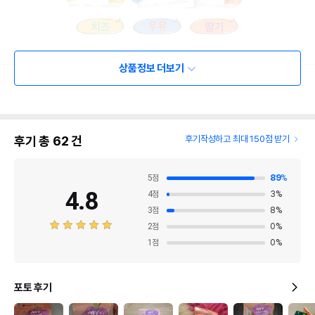
상품정보 더보기
후기 총
62
건
후기작성하고 최대 150점 받기
5
점
89
%
4.8
4
점
3
%
3
점
8
%
2
점
0
%
1
점
0
%
포토 후기