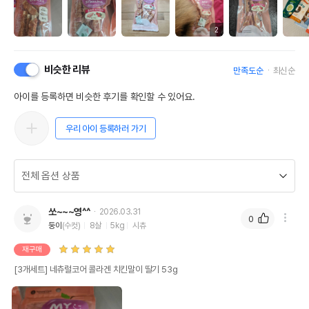
2
비슷한 리뷰
만족도순
최신순
아이를 등록하면 비슷한 후기를 확인할 수 있어요.
우리 아이 등록하러 가기
쏘~~~영^^
2026.03.31
0
둥이
(수컷)
8살
5kg
시츄
재구매
[3개세트] 네츄럴코어 콜라겐 치킨말이 딸기 53g