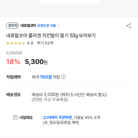
강아지
네츄럴코어
브랜드관 이동
네츄럴코어 콜라겐 치킨말이 딸기 53g 모아보기
4.8
후기 62개
6,500원
18%
5,300
원
적립혜택
최대
150점
적립
배송정보
배송비 3,000원
(제주/도서산간 배송비 별도)
(3만원 이상 무료배송)
내일배송
21시까지 주문하면,
다음날 95% 도착
(토, 일요일/공휴일 제외)