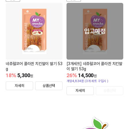
입고예정
네츄럴코어 콜라겐 치킨말이 딸기 53
[3개세트] 네츄럴코어 콜라겐 치킨말
g
이 딸기 53g
18
%
5,300
26
%
14,500
원
원
개당4,834원 (3개 세트 구입시 )
자세히
상품선택
자세히
상품선택