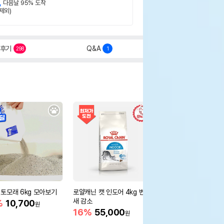
,
다음날 95% 도착
제외)
후기
Q&A
298
1
토모래 6kg 모아보기
로얄캐닌 캣 인도어 4kg 변냄
[12개세트] 로얄캐닌 
새 감소
어 그레이비 파우치 85
%
10,700
원
새 감소
16%
55,000
26%
16,800
원
원