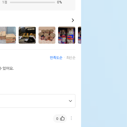
1
점
0
%
17
만족도순
최신순
 있어요.
0