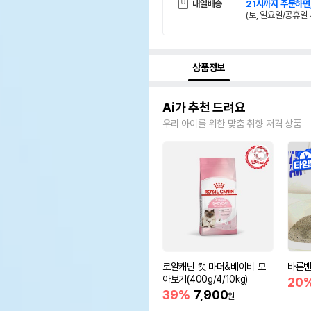
내일배송
21시까지 주문하면
(토, 일요일/공휴일 
상품정보
Ai가 추천 드려요
우리 아이를 위한 맞춤 취향 저격 상품
로얄캐닌 캣 마더&베이비 모
바른벤
아보기(400g/4/10kg)
20
39%
7,900
원