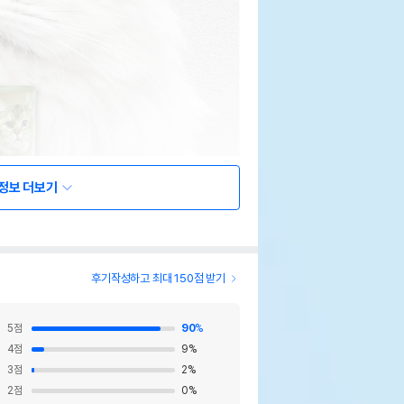
정보 더보기
후기작성하고 최대 150점 받기
5
점
90
%
4
점
9
%
3
점
2
%
2
점
0
%