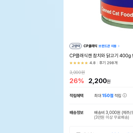
고양이
CP클래식
브랜드관 이동
CP클래식캔 참치와 닭고기 400g
4.8
후기 298개
3,000원
26%
2,200
원
적립혜택
최대
150점
적립
배송정보
배송비 3,000원
(제주/
(3만원 이상 무료배송)