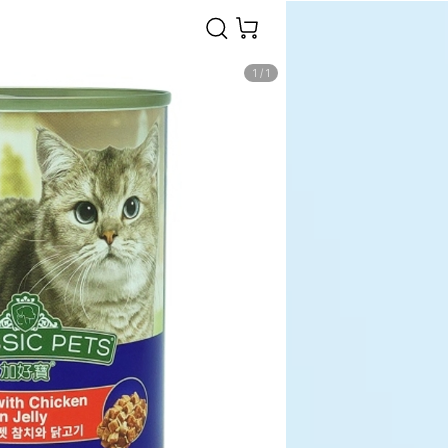
1
/
1