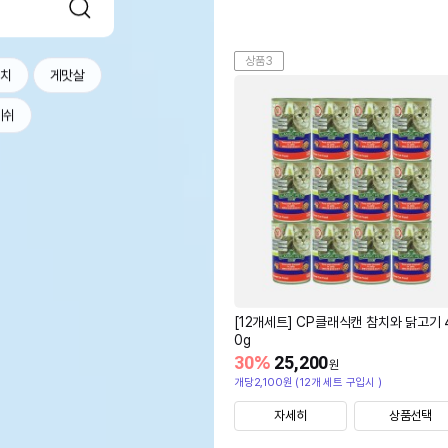
상품3
참치
게맛살
레쉬
[12개세트] CP클래식캔 참치와 닭고기 
0g
30
%
25,200
원
개당2,100원 (12개 세트 구입시 )
자세히
상품선택