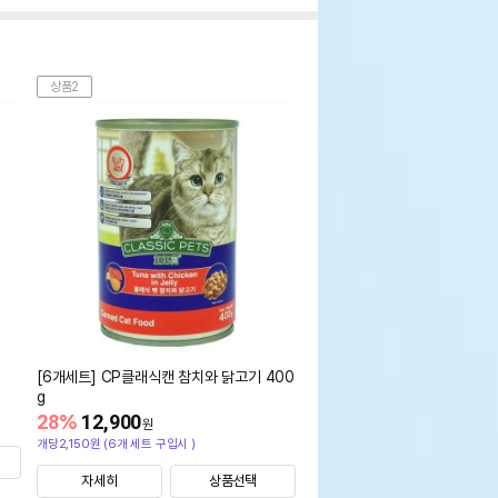
상품2
[6개세트] CP클래식캔 참치와 닭고기 400
g
28
%
12,900
원
개당2,150원 (6개 세트 구입시 )
자세히
상품선택