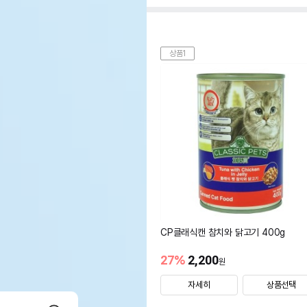
상품1
CP클래식캔 참치와 닭고기 400g
27
%
2,200
원
자세히
상품선택