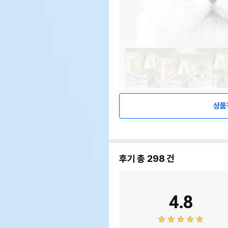
상품
후기 총
298
건
4.8