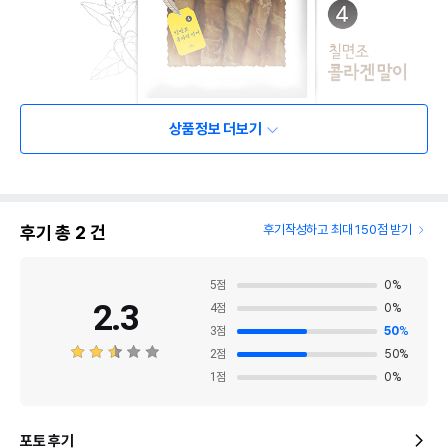
상품정보 더보기
후기 총
2
건
후기작성하고 최대 150점 받기
5
점
0
%
2.3
4
점
0
%
3
점
50
%
2
점
50
%
1
점
0
%
포토 후기