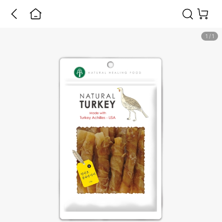
1
/
1