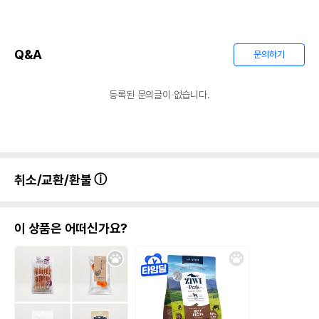
Q&A
문의하기
등록된 문의글이 없습니다.
상품 필수 정보
네츄럴코어 칠면조힘줄 말이 11개입
품명 및 모델명
모아보기
법에 의한 인증,허가 등을
취소/교환/환불
상세페이지 참조
받았음을 확인할수 있는
경우 그에 대한 사항
제조국 또는 원산지
대한민국
이 상품은 어떠신가요?
제조자,수입품의 경우
㈜하이원
수입자를 함께 표기
AS책임자와 전화번호
어바웃펫//1644-9601
또는 소비자상담 관련
전화번호