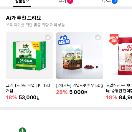
상품정보
후기
Q&A
2
0
Ai가 추천 드려요
우리 아이를 위한 맞춤 취향 저격 상품
그리니즈 오리지널 티니 130
[2개세트] 리얼트릿 한우 50g
로얄캐닌 독 미디
개입
kg 중형견 면역
28%
5,000
원
18%
53,000
18%
84,9
원