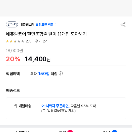
강아지
네츄럴코어
브랜드관 이동
네츄럴코어 칠면조힘줄 말이 11개입 모아보기
2.3
후기 2개
18,000원
20%
14,400
원
적립혜택
최대
150점
적립
배송정보
내일배송
21시까지 주문하면,
다음날 95% 도착
(토, 일요일/공휴일 제외)