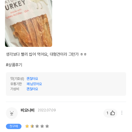
생각보다 빨리 씹어 먹어요, 대형견이라 그런가 ㅎㅎ

#상품후기
맛(기호성)
괜찮아요
유통기한
꽤 남았어요
가성비
괜찮아요
비오나바
2022.07.09
1
첫구매