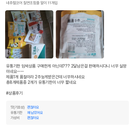
네츄럴코어 칠면조힘줄 말이 11개입
유통기한 임박상품 구매한게 아닌데??? 2달남은걸 판매하시다니 너무 실망
이네요ㅡㅡ

제품1개 품절이라 2주늦게받은건데 너무하시네요

총8개제품중 2개가 유통기한이 너무 짧네요

#상품후기
맛(기호성)
괜찮아요
유통기한
꽤 남았어요
가성비
괜찮아요