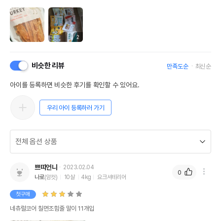
2
비슷한 리뷰
만족도순
최신순
아이를 등록하면 비슷한 후기를 확인할 수 있어요.
우리 아이 등록하러 가기
쁘띠언냐
2023.02.04
0
나로
(암컷)
10살
4kg
요크셔테리어
첫구매
네츄럴코어 칠면조힘줄 말이 11개입