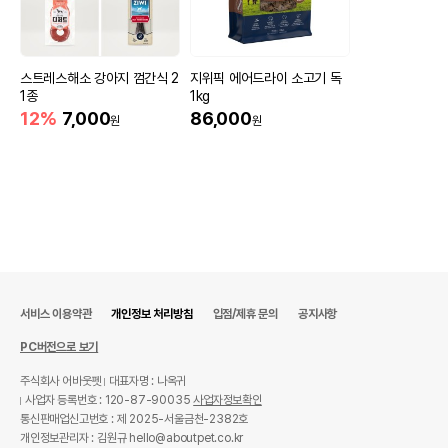
유통기한이 최소 2026.12.05이거나 그
이후인 상품이 출고됩니다.
유통기한
단, 상품명에 유통기한 명시된 경우, 해당
스트레스해소 강아지 껌간식 2
지위픽 에어드라이 소고기 독
유통기한을 따릅니다.
1종
1kg
12%
7,000
86,000
원
원
서비스 이용약관
개인정보 처리방침
입점/제휴 문의
공지사항
PC버전으로 보기
주식회사 어바웃펫
대표자명 : 나옥귀
사업자 등록번호 : 120-87-90035
사업자정보확인
통신판매업신고번호 : 제 2025-서울금천-2382호
개인정보관리자 : 김원규 hello@aboutpet.co.kr