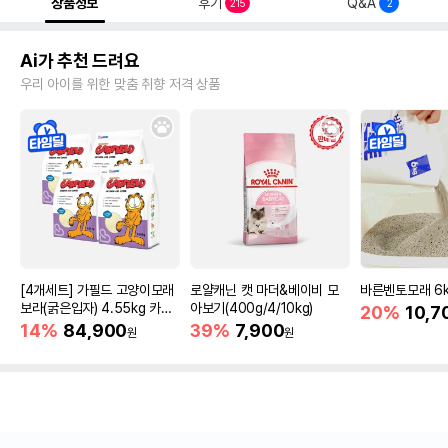
상품정보
후기
Q&A
215
2
Ai가 추천 드려요
우리 아이를 위한 맞춤 취향 저격 상품
[4개세트] 가필드 고양이모래
로얄캐닌 캣 마더&베이비 모
바른벤토모래 6
보라(굵은입자) 4.55kg 카사
아보기(400g/4/10kg)
20%
10,7
바모래
14%
84,900
39%
7,900
원
원