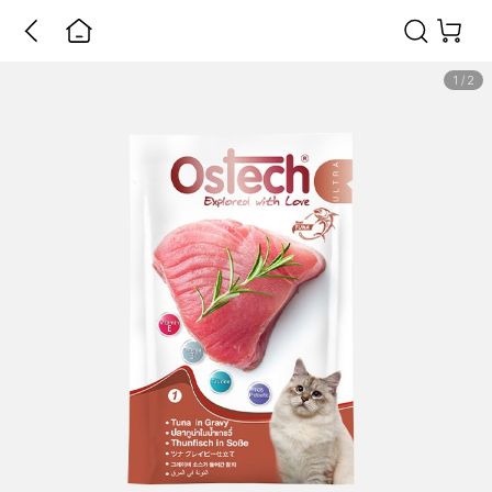
1
/
2