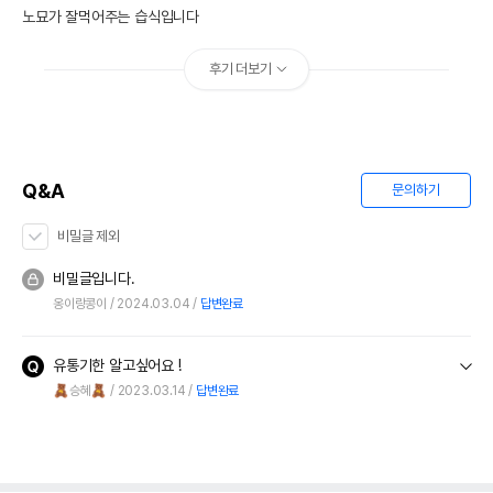
노묘가 잘먹어주는 습식입니다
후기 더보기
Q&A
문의하기
비밀글 제외
비밀글입니다.
옹이랑콩이
2024.03.04
답변완료
유통기한 알고싶어요 !
🧸승혜🧸
2023.03.14
답변완료