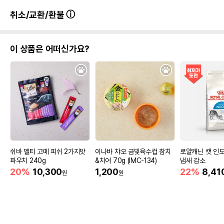
취소/교환/환불
이 상품은 어떠신가요?
쉬바 멜티 고메 피쉬 2가지맛
이나바 챠오 금빛육수컵 참치
로얄캐닌 캣 인도
파우치 240g
&치어 70g (IMC-134)
냄새 감소
20%
10,300
1,200
22%
8,41
원
원