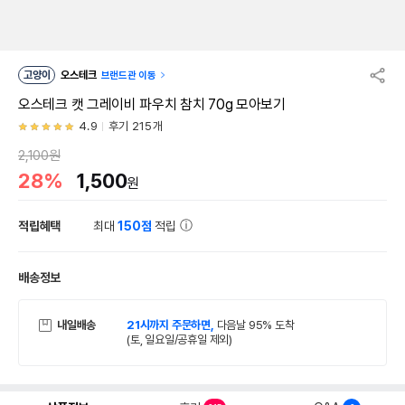
고양이
오스테크
브랜드관 이동
오스테크 캣 그레이비 파우치 참치 70g 모아보기
4.9
후기 215개
2,100원
28%
1,500
원
적립혜택
최대
150점
적립
배송정보
내일배송
21시까지 주문하면,
다음날 95% 도착
(토, 일요일/공휴일 제외)