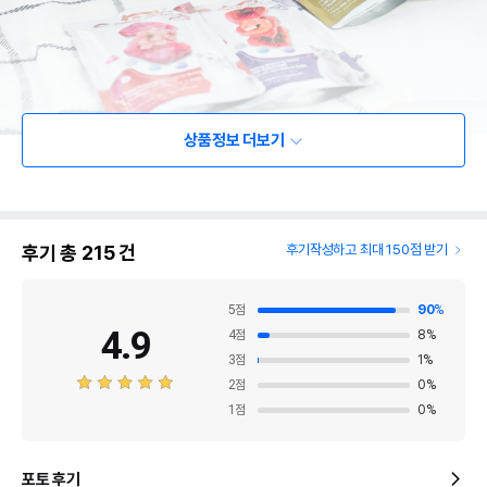
상품정보 더보기
후기 총
215
건
후기작성하고 최대 150점 받기
5
점
90
%
4.9
4
점
8
%
3
점
1
%
2
점
0
%
1
점
0
%
포토 후기