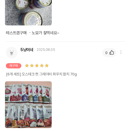
테스트겸구매 ᆢ노묘가 잘먹네요~
5냥이네
2025.08.05
0
재구매
[6개 세트] 오스테크 캣 그레이비 파우치 참치 70g