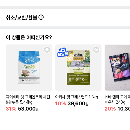
취소/교환/환불
이 상품은 어떠신가요?
퓨어비타 캣 그레인프리 치킨
아카나 캣 그래스랜드 1.8kg
쉬바 멜티 고메 
&완두콩 5.44kg
파우치 240g
10%
39,600
원
31%
53,000
20%
10,3
원