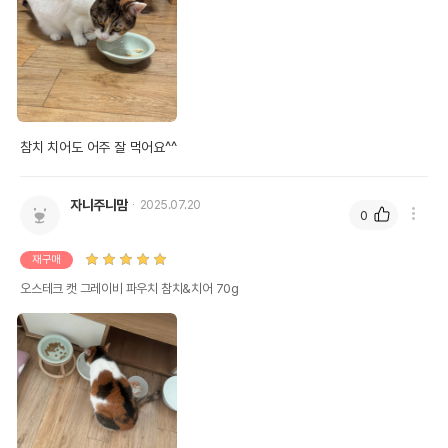
참치 치어도 어주 잘 먹어요^^
자니주니맘
2025.07.20
0
재구매
오스테크 캣 그레이비 파우치 참치&치어 70g