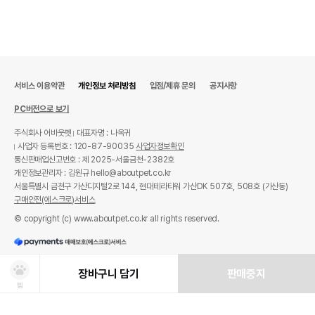
서비스 이용약관
개인정보 처리방침
입점/제휴 문의
공지사항
PC버전으로 보기
주식회사 어바웃펫
대표자명 : 나옥귀
사업자 등록번호 : 120-87-90035
사업자정보확인
통신판매업신고번호 : 제 2025-서울금천-2382호
개인정보관리자 : 김원규 hello@aboutpet.co.kr
서울특별시 금천구 가산디지털2로 144, 현대테라타워 가산DK 507호, 508호 (가산동)
구매안전(에스크로)서비스
© copyright (c) www.aboutpet.co.kr all rights reserved.
장바구니 담기
판매중지
찜