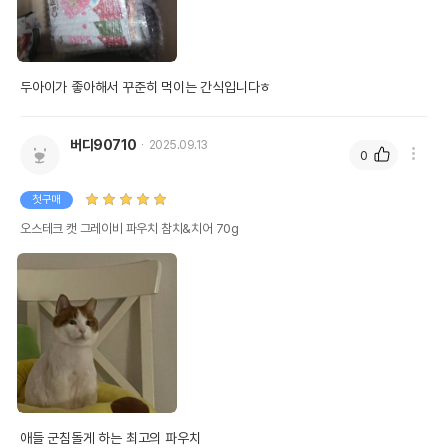
두아이가 좋아해서 꾸준히 먹이는 간식입니다ㅎ
버디90710
2025.09.13
0
첫구매
오스테크 캣 그레이비 파우치 참치&치어 70g
애들 군침돌게 하는 최고의 파우치