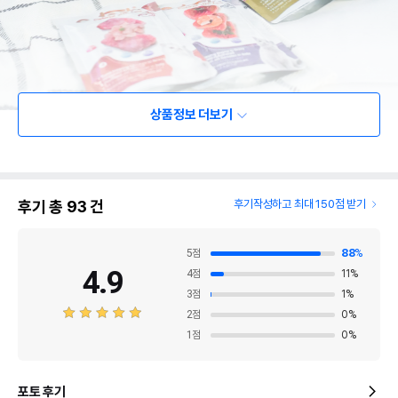
상품정보 더보기
후기 총
93
건
후기작성하고 최대 150점 받기
5
점
88
%
4.9
4
점
11
%
3
점
1
%
2
점
0
%
1
점
0
%
포토 후기