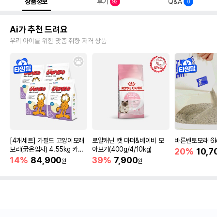
상품정보
후기
Q&A
93
0
Ai가 추천 드려요
우리 아이를 위한 맞춤 취향 저격 상품
[4개세트] 가필드 고양이모래
로얄캐닌 캣 마더&베이비 모
바른벤토모래 6
보라(굵은입자) 4.55kg 카사
아보기(400g/4/10kg)
20%
10,7
바모래
14%
84,900
39%
7,900
원
원