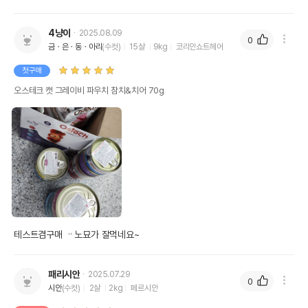
4냥이
2025.08.09
0
금ㆍ은ㆍ동ㆍ아리
(수컷)
15살
9kg
코리안쇼트헤어
첫구매
오스테크 캣 그레이비 파우치 참치&치어 70g
테스트겸구매 ᆢ노묘가 잘먹네요~
패리시안
2025.07.29
0
시안
(수컷)
2살
2kg
페르시안