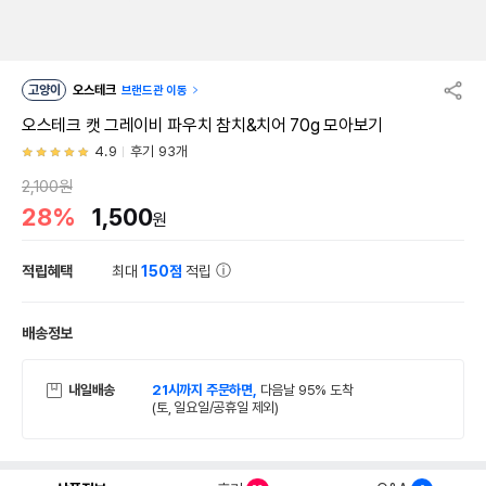
고양이
오스테크
브랜드관 이동
오스테크 캣 그레이비 파우치 참치&치어 70g 모아보기
4.9
후기 93개
2,100원
28%
1,500
원
적립혜택
최대
150점
적립
배송정보
내일배송
21시까지 주문하면,
다음날 95% 도착
(토, 일요일/공휴일 제외)