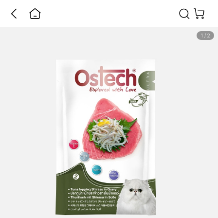
1
/
2