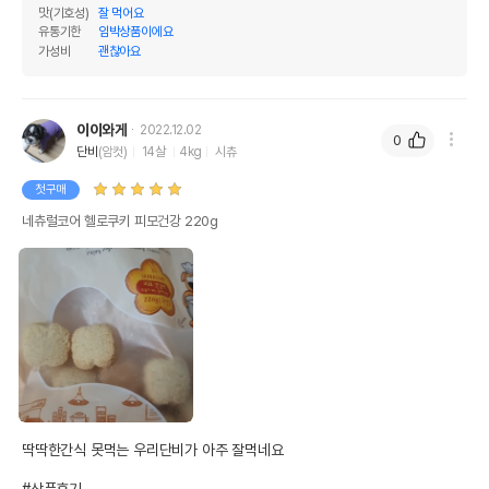
맛(기호성)
잘 먹어요
유통기한
임박상품이에요
가성비
괜찮아요
이이와게
2022.12.02
0
단비
(암컷)
14살
4kg
시츄
첫구매
네츄럴코어 헬로쿠키 피모건강 220g
딱딱한간식 못먹는 우리단비가 아주 잘먹네요

#상품후기