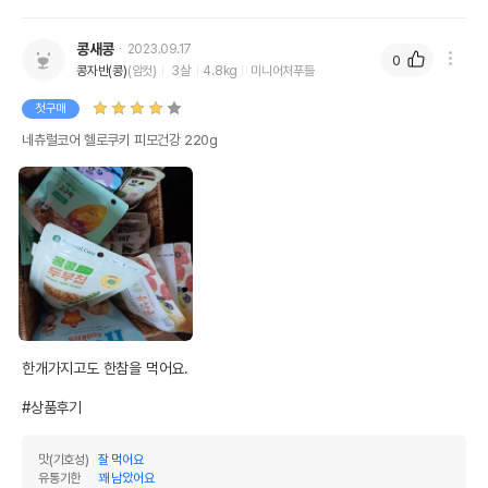
콩새콩
2023.09.17
0
콩자반(콩)
(암컷)
3살
4.8kg
미니어처푸들
첫구매
네츄럴코어 헬로쿠키 피모건강 220g
한개가지고도 한참을 먹어요.

#상품후기
맛(기호성)
잘 먹어요
유통기한
꽤 남았어요