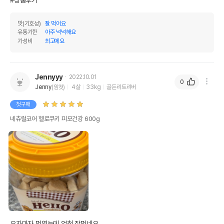
맛(기호성)
잘 먹어요
유통기한
아주 넉넉해요
가성비
최고에요
Jennyyy
2022.10.01
0
Jenny
(암컷)
4살
33kg
골든리트리버
첫구매
네츄럴코어 헬로쿠키 피모건강 600g
오자마자 먹였는데 엄청 잘먹네요……
