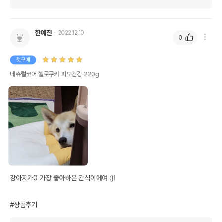
한예진
2022.12.10
0
첫구매
네츄럴코어 헬로쿠키 피모건강 220g
강아지가0 가장 좋아하은 간식이에여 :)!

#상품후기