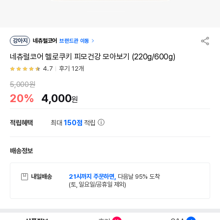
강아지
네츄럴코어
브랜드관 이동
네츄럴코어 헬로쿠키 피모건강 모아보기 (220g/600g)
4.7
후기 12개
5,000원
20%
4,000
원
적립혜택
최대
150점
적립
배송정보
내일배송
21시까지 주문하면,
다음날 95% 도착
(토, 일요일/공휴일 제외)