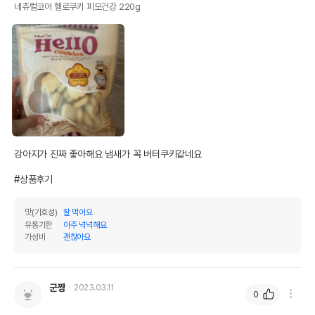
네츄럴코어 헬로쿠키 피모건강 220g
네츄럴코어 헬로쿠키 피모건강 모아보기
품명 및 모델명
(220g/600g)
법에 의한 인증,허가 등을
상세페이지 참조
받았음을 확인할수 있는
경우 그에 대한 사항
제조국 또는 원산지
대한민국
제조자,수입품의 경우
㈜HNF
수입자를 함께 표기
강아지가 진짜 좋아해요 냄새가 꼭 버터쿠키같네요

AS책임자와 전화번호
#상품후기
어바웃펫//1644-9601
또는 소비자상담 관련
전화번호
맛(기호성)
잘 먹어요
유통기한이 최소 2026.12.07이거나 그
유통기한
아주 넉넉해요
가성비
괜찮아요
이후인 상품이 출고됩니다.
유통기한
단, 상품명에 유통기한 명시된 경우, 해당
유통기한을 따릅니다.
군짱
2023.03.11
0