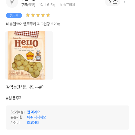
0
구름
(암컷)
1살
6.5kg
비숑프리제
첫구매
네츄럴코어 헬로쿠키 피모건강 220g
잘먹는간식입니딘~~#^

#상품후기
맛(기호성)
잘 먹어요
유통기한
아주 넉넉해요
가성비
최고에요