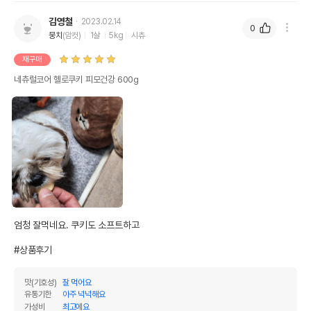
김영철
2023.02.14
0
뭉치
(암컷)
1살
5kg
시츄
재구매
네츄럴코어 헬로쿠키 피모건강 600g
엄청 잘먹네요. 쿠키도 소프트하고

#상품후기
맛(기호성)
잘 먹어요
유통기한
아주 넉넉해요
가성비
최고에요