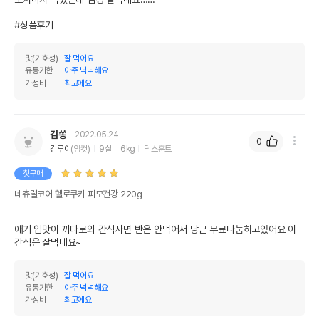
#상품후기
맛(기호성)
잘 먹어요
유통기한
아주 넉넉해요
가성비
최고에요
김쏭
2022.05.24
0
김루이
(암컷)
9살
6kg
닥스훈트
첫구매
네츄럴코어 헬로쿠키 피모건강 220g
애기 입맛이 까다로와 간식사면 반은 안먹어서 당근 무료나눔하고있어요 이 
간식은 잘먹네요~
맛(기호성)
잘 먹어요
유통기한
아주 넉넉해요
가성비
최고에요