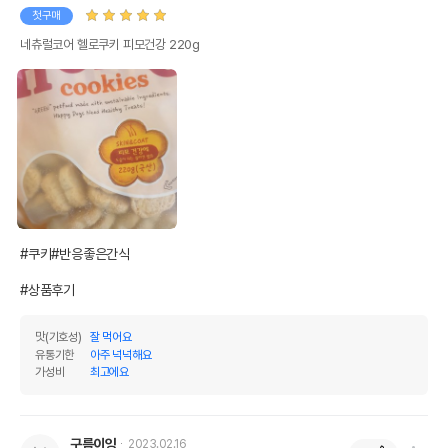
첫구매
네츄럴코어 헬로쿠키 피모건강 220g
#쿠키#반응좋은간식

#상품후기
맛(기호성)
잘 먹어요
유통기한
아주 넉넉해요
가성비
최고에요
구름이잉
2023.02.16