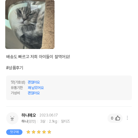
배송도 빠르고 저희 아이들이 잘먹어요!

#상품후기
맛(기호성)
괜찮아요
유통기한
꽤 남았어요
가성비
괜찮아요
하나애오
2023.06.17
0
하나
(암컷)
3살
2.1kg
말티즈
첫구매
상품 필수 정보