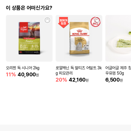
이 상품은 어떠신가요?
오리젠 독 시니어 2kg
로얄캐닌 독 말티즈 어덜트 3k
어글어글 제주 
g 피모관리
우유껌 50g
11%
40,900
원
20%
42,160
6,500
원
원