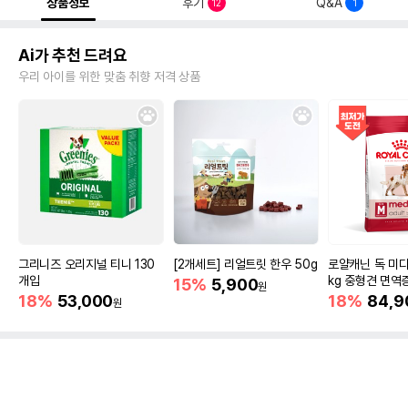
상품정보
후기
Q&A
12
1
Ai가 추천 드려요
우리 아이를 위한 맞춤 취향 저격 상품
그리니즈 오리지널 티니 130
[2개세트] 리얼트릿 한우 50g
로얄캐닌 독 미디
개입
kg 중형견 면역
15%
5,900
원
18%
53,000
18%
84,9
원