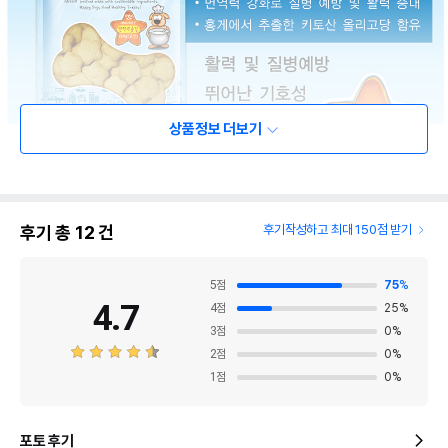
상품정보 더보기
후기 총
12
건
후기작성하고 최대 150점 받기
5
점
75
%
4.7
4
점
25
%
3
점
0
%
2
점
0
%
1
점
0
%
포토 후기