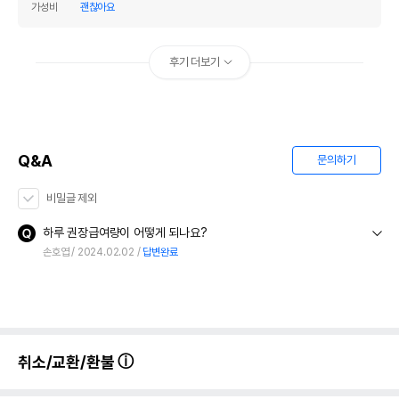
가성비
괜찮아요
후기 더보기
Q&A
문의하기
비밀글 제외
하루 권장급여량이 어떻게 되나요?
손호엽
2024.02.02
답변완료
취소/교환/환불