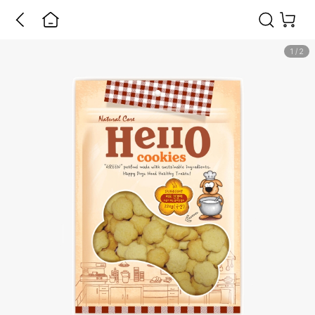
1
/
2