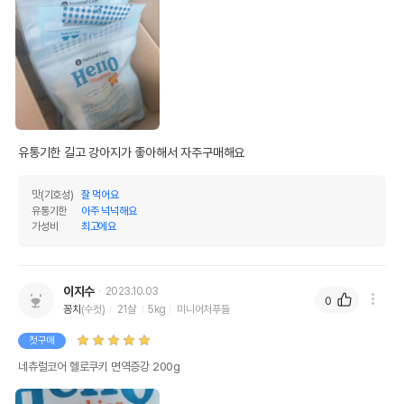
유통기한 길고 강아지가 좋아해서 자주구매해요
맛(기호성)
잘 먹어요
유통기한
아주 넉넉해요
가성비
최고에요
이지수
2023.10.03
0
꽁치
(수컷)
21살
5kg
미니어처푸들
첫구매
네츄럴코어 헬로쿠키 면역증강 200g