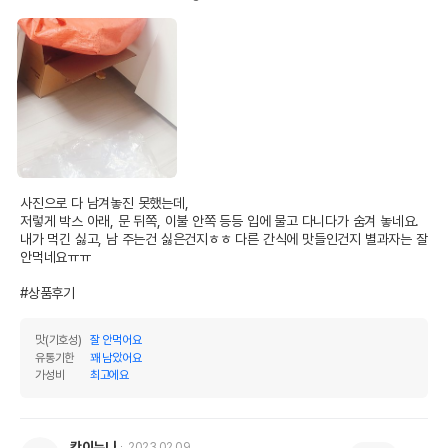
사진으로 다 남겨놓진 못했는데,

저렇게 박스 아래, 문 뒤쪽, 이불 안쪽 등등 입에 물고 다니다가 숨겨 놓네요. 
내가 먹긴 싫고, 남 주는건 싫은건지ㅎㅎ 다른 간식에 맛들인건지 별과자는 잘 
안먹네요ㅠㅠ

#상품후기
맛(기호성)
잘 안먹어요
유통기한
꽤 남았어요
가성비
최고에요
칸이누나
2023.02.09