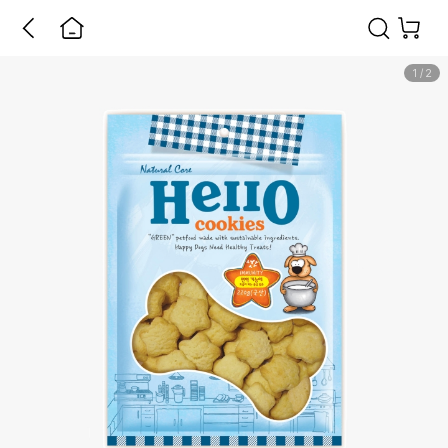
1
/
2