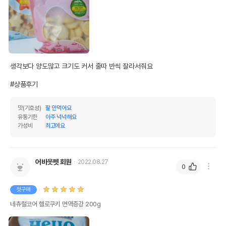
생각보다 양도많고 크기도 커서 줄따 반씩 잘라서줘요

#상품후기
맛(기호성)
잘 안먹어요
유통기한
아주 넉넉해요
가성비
최고에요
어바웃펫 회원
2022.08.27
0
첫구매
네츄럴코어 헬로쿠키 면역증강 200g