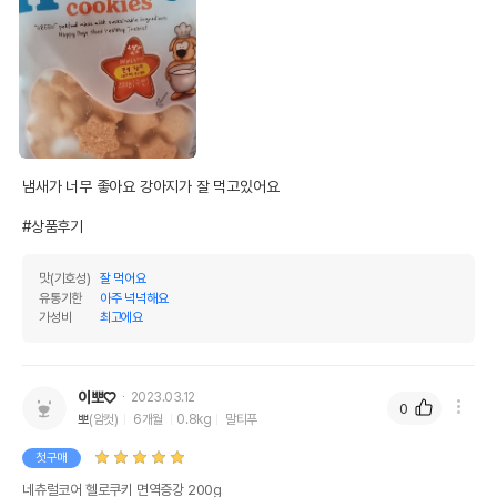
냄새가 너무 좋아요 강아지가 잘 먹고있어요

#상품후기
맛(기호성)
잘 먹어요
유통기한
아주 넉넉해요
가성비
최고에요
이뽀♡
2023.03.12
0
뽀
(암컷)
6개월
0.8kg
말티푸
첫구매
네츄럴코어 헬로쿠키 면역증강 200g