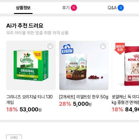
상품정보
후기
Q&A
15
0
Ai가 추천 드려요
우리 아이를 위한 맞춤 취향 저격 상품
그리니즈 오리지널 티니 130
[2개세트] 리얼트릿 한우 50g
로얄캐닌 독 미디
개입
kg 중형견 면역
28%
5,000
원
18%
53,000
18%
84,9
원
상품2