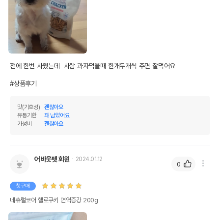
품명 및 모델명
(200g/600g)
법에 의한 인증,허가 등을
상세페이지 참조
받았음을 확인할수 있는
경우 그에 대한 사항
제조국 또는 원산지
대한민국
전에 한번 사줬는데  사람 과자먹을때 한개두개씩 주면 잘먹어요

제조자,수입품의 경우
㈜HNF
#상품후기
수입자를 함께 표기
AS책임자와 전화번호
맛(기호성)
괜찮아요
어바웃펫//1644-9601
또는 소비자상담 관련
유통기한
꽤 남았어요
전화번호
가성비
괜찮아요
유통기한이 최소 2026.12.04이거나 그
이후인 상품이 출고됩니다.
유통기한
단, 상품명에 유통기한 명시된 경우, 해당
어바웃펫 회원
2024.01.12
0
유통기한을 따릅니다.
첫구매
네츄럴코어 헬로쿠키 면역증강 200g