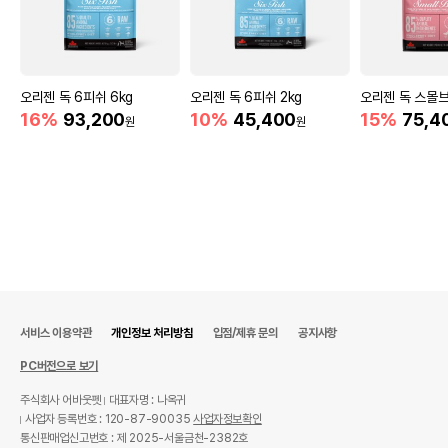
오리젠 독 6피쉬 6kg
오리젠 독 6피쉬 2kg
오리젠 독 스몰브
16%
93,200
10%
45,400
15%
75,4
원
원
서비스 이용약관
개인정보 처리방침
입점/제휴 문의
공지사항
PC버전으로 보기
주식회사 어바웃펫
대표자명 : 나옥귀
사업자 등록번호 : 120-87-90035
사업자정보확인
통신판매업신고번호 : 제 2025-서울금천-2382호