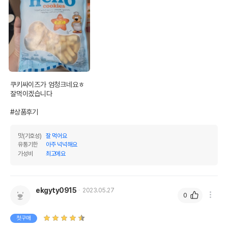
쿠키싸이즈가 엄청크네요ㅎ

잘먹이겠습니다

#상품후기
맛(기호성)
잘 먹어요
유통기한
아주 넉넉해요
가성비
최고에요
ekgyty0915
2023.05.27
0
첫구매