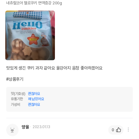
네츄럴코어 헬로쿠키 면역증강 200g
맛있게 생긴 쿠키 과자 같아요 울강아지 음청 좋아하겠어요

#상품후기
맛(기호성)
괜찮아요
유통기한
꽤 남았어요
가성비
괜찮아요
양율
2023.01.13
0