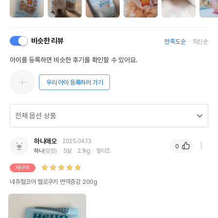
비슷한 리뷰
만족도순
최신순
아이를 등록하면 비슷한 후기를 확인할 수 있어요.
우리 아이 등록하러 가기
하나애오
2025.04.13
0
하나
(암컷)
5살
2.1kg
말티즈
재구매
네츄럴코어 헬로쿠키 면역증강 200g