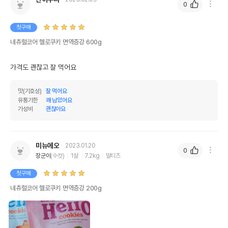
0
첫구매
네츄럴코어 헬로쿠키 면역증강 600g
가격도 괜찮고 잘 먹어요
맛(기호성)
잘 먹어요
유통기한
꽤 남았어요
가성비
괜찮아요
미뉴에오
2023.01.20
0
장군이
(수컷)
1살
7.2kg
말티즈
첫구매
네츄럴코어 헬로쿠키 면역증강 200g