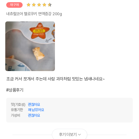
재구매
네츄럴코어 헬로쿠키 면역증강 200g
조금 커서 쪼개서 주는데 사람 과자처럼 맛있는 냄새나네요~

#상품후기
맛(기호성)
괜찮아요
유통기한
꽤 남았어요
가성비
괜찮아요
후기 더보기