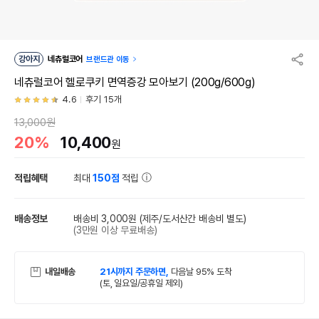
강아지
네츄럴코어
브랜드관 이동
네츄럴코어 헬로쿠키 면역증강 모아보기 (200g/600g)
4.6
후기 15개
13,000원
20%
10,400
원
적립혜택
최대
150점
적립
배송정보
배송비 3,000원
(제주/도서산간 배송비 별도)
(3만원 이상 무료배송)
내일배송
21시까지 주문하면,
다음날 95% 도착
(토, 일요일/공휴일 제외)