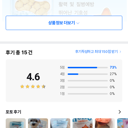
상품정보 더보기
후기 총
15
건
후기작성하고 최대 150점 받기
5
점
73
%
4.6
4
점
27
%
3
점
0
%
2
점
0
%
1
점
0
%
포토 후기