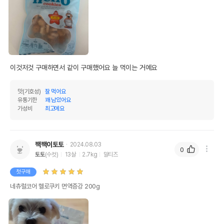
이것저것 구매하면서 같이 구매했어요 늘 먹이는 거예요
맛(기호성)
잘 먹어요
유통기한
꽤 남았어요
가성비
최고에요
짹짹이토토
2024.08.03
0
토토
(수컷)
13살
2.7kg
말티즈
첫구매
네츄럴코어 헬로쿠키 면역증강 200g
상품 필수 정보
네츄럴코어 헬로쿠키 면역증강 모아보기