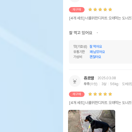
재구매
[4개 세트] 너를위한디저트 오래먹는 도너츠
잘 먹고 있어요   ㆍ
맛(기호성)
잘 먹어요
유통기한
꽤 남았어요
가성비
괜찮아요
쥬르땅
2025.03.08
우주
(수컷)
3살
56kg
도베르
재구매
[4개 세트] 너를위한디저트 오래먹는 도너츠