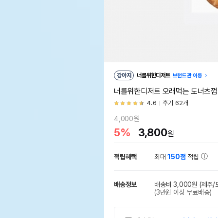
강아지
너를위한디저트
브랜드관 이동
너를위한디저트 오래먹는 도너츠껌 
4.6
후기 62개
4,000원
5%
3,800
원
적립혜택
최대
150점
적립
배송정보
배송비 3,000원
(제주/
(3만원 이상 무료배송)