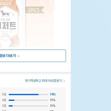
정보 더보기
후기작성하고 최대 150점 받기
5
점
76
%
4
점
15
%
3
점
10
%