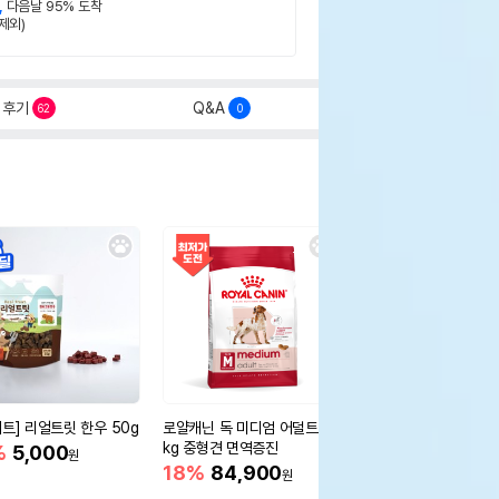
,
다음날 95% 도착
제외)
후기
Q&A
62
0
세트] 리얼트릿 한우 50g
로얄캐닌 독 미디엄 어덜트 10
오리젠 독 스몰브리드 4
kg 중형견 면역증진
%
5,000
15%
75,400
원
원
18%
84,900
원