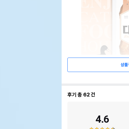
상품
후기 총
62
건
4.6