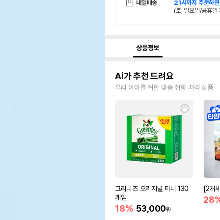
내일배송
21시까지 주문하면
(토, 일요일/공휴일 
상품정보
Ai가 추천 드려요
우리 아이를 위한 맞춤 취향 저격 상품
그리니즈 오리지널 티니 130
[2개
개입
28
18%
53,000
원