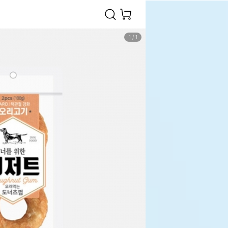
1
/
1