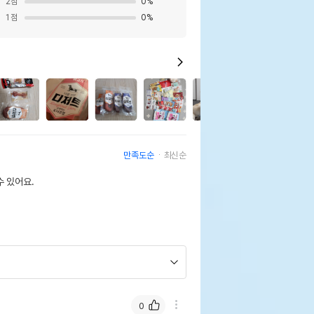
2
점
0
%
1
점
0
%
3
5
만족도순
최신순
 있어요.
0