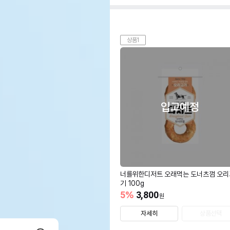
상품1
입고예정
너를위한디저트 오래먹는 도너츠껌 오리
기 100g
5
%
3,800
원
자세히
상품선택