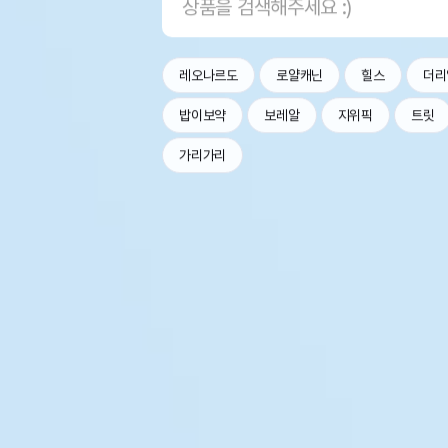
레오나르도
로얄캐닌
힐스
더리
밥이보약
보레알
지위픽
트릿
가리가리