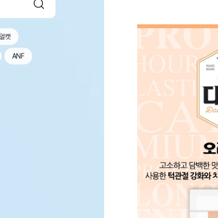
얼캣
ANF