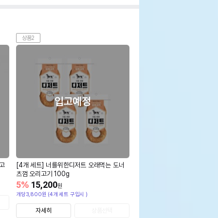
상품2
입고예정
고
[4개 세트] 너를위한디저트 오래먹는 도너
츠껌 오리고기 100g
5
%
15,200
원
개당3,800원 (4개 세트 구입시 )
자세히
상품선택