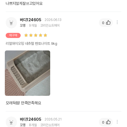
나쁘지않게잘쓰고있어요
버디124605
2026.06.13
0
꼬맹
9개월
코리안쇼트헤어
재구매
리얼와이오밍 네츄럴 벤토나이트 9kg
모래득템! 만족만족해요
버디124605
2026.05.21
0
꼬맹
8개월
코리안쇼트헤어