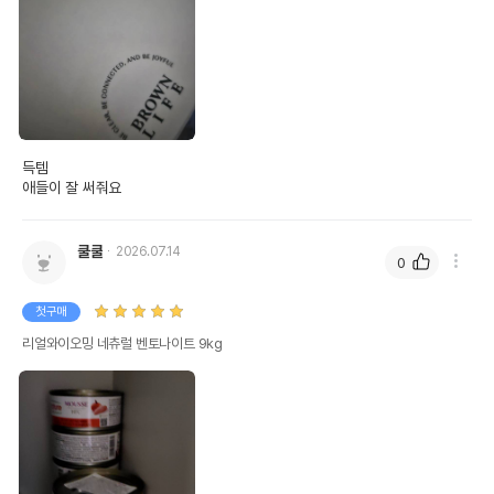
득템

애들이 잘 써줘요
쿨쿨
2026.07.14
0
첫구매
리얼와이오밍 네츄럴 벤토나이트 9kg