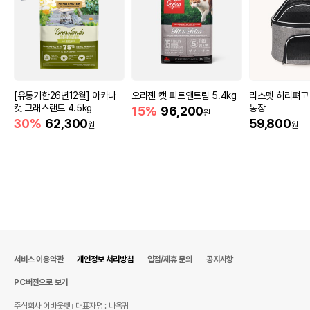
[유통기한26년12월] 아카나
오리젠 캣 피트앤트림 5.4kg
리스펫 허리펴고 
캣 그래스랜드 4.5kg
동장
15%
96,200
원
30%
62,300
59,800
원
원
서비스 이용약관
개인정보 처리방침
입점/제휴 문의
공지사항
PC버전으로 보기
주식회사 어바웃펫
대표자명 : 나옥귀