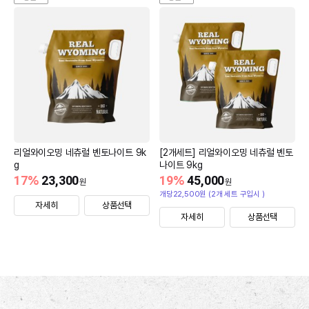
리얼와이오밍 네츄럴 벤토나이트 9k
[2개세트] 리얼와이오밍 네츄럴 벤토
g
나이트 9kg
17
%
23,300
19
%
45,000
원
원
개당22,500원 (2개 세트 구입시 )
자세히
상품선택
자세히
상품선택