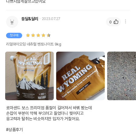
나쁘지않게잘쓰고있어요
둥달&달리
2023.07.27
0
첫구매
리얼와이오밍 네츄럴 벤토나이트 9kg
로마샌드 보스 프리미엄 품절이 길어져서 바꿔 봤는데 

손잡이 부분이 약해 부으려고 들었더니 찢어지고 

응고력과 탈취는 비슷하지만 입자가 거칠어요.

#상품후기