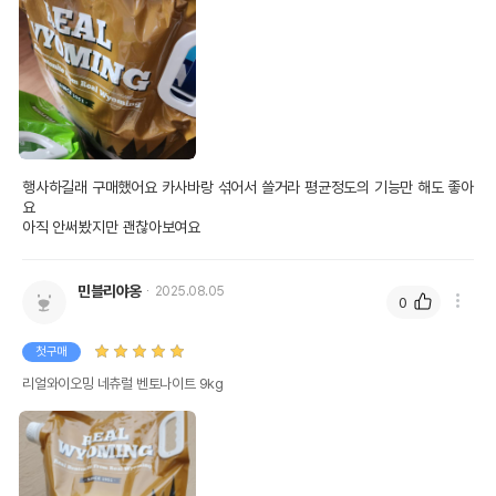
행사하길래 구매했어요 카사바랑 섞어서 쓸거라 평균정도의 기능만 해도 좋아
요

아직 안써봤지만 괜찮아보여요
민블리야옹
2025.08.05
0
첫구매
리얼와이오밍 네츄럴 벤토나이트 9kg