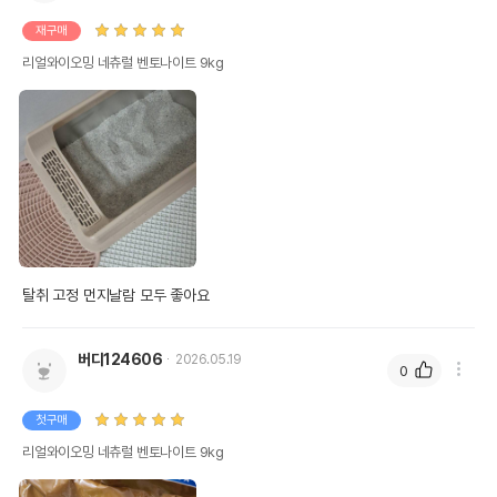
재구매
리얼와이오밍 네츄럴 벤토나이트 9kg
탈취 고정 먼지날람 모두 좋아요
버디124606
2026.05.19
0
첫구매
리얼와이오밍 네츄럴 벤토나이트 9kg