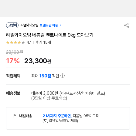
고양이
리얼와이오밍
브랜드관 이동
리얼와이오밍 네츄럴 벤토나이트 9kg 모아보기
4.1
후기 15개
28,100원
17%
23,300
원
적립혜택
최대
150점
적립
배송정보
배송비 3,000원
(제주/도서산간 배송비 별도)
(3만원 이상 무료배송)
내일배송
21시까지 주문하면,
다음날 95% 도착
(토, 일요일/공휴일 제외)