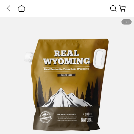
1
/
1