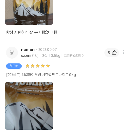
항상 저렴하게 잘 구매했습니다!!
namon
2022.09.07
5
ozzm
(암컷)
2살
3.5kg
코리안쇼트헤어
첫구매
[2개세트] 리얼와이오밍 네츄럴 벤토나이트 9kg