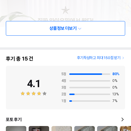
상품정보 더보기
후기 총
15
건
후기작성하고 최대 150점 받기
5
점
80
%
4.1
4
점
0
%
3
점
0
%
2
점
13
%
1
점
7
%
포토 후기