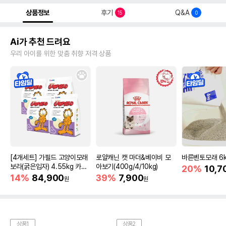
상품정보
후기
Q&A
15
0
Ai가 추천 드려요
우리 아이를 위한 맞춤 취향 저격 상품
[4개세트] 가필드 고양이모래
로얄캐닌 캣 마더&베이비 모
바른벤토모래 6
보라(굵은입자) 4.55kg 카사
아보기(400g/4/10kg)
20%
10,7
바모래
14%
84,900
39%
7,900
원
원
상품1
상품2