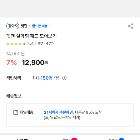
강아지
펫젠
브랜드관 이동
펫젠 절약형 패드 모아보기
4.6
후기 47개
14,000원
7%
12,900
원
적립혜택
최대
150점
적립
배송정보
내일배송
21시까지 주문하면,
다음날 95% 도착
(토, 일요일/공휴일 제외)