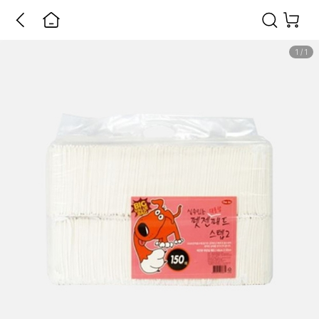
1
/
1