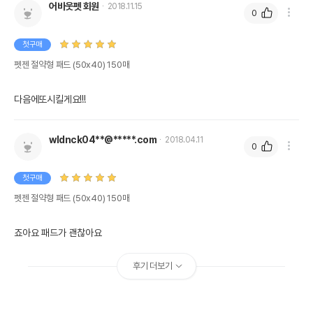
어바웃펫 회원
2018.11.15
0
첫구매
펫젠 절약형 패드 (50x40) 150매
다음에또시킬게요!!!
wldnck04**@*****.com
2018.04.11
0
첫구매
펫젠 절약형 패드 (50x40) 150매
죠아요 패드가 괜찮아요
후기 더보기