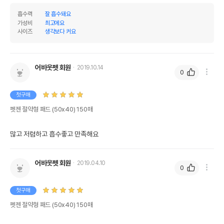
흡수력
잘 흡수돼요
가성비
최고에요
사이즈
생각보다 커요
어바웃펫 회원
2019.10.14
0
첫구매
펫젠 절약형 패드 (50x40) 150매
많고 저렴하고 흡수좋고 만족해요
어바웃펫 회원
2019.04.10
0
첫구매
펫젠 절약형 패드 (50x40) 150매