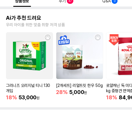
상품정보
후기
Q&A
47
0
Ai가 추천 드려요
우리 아이를 위한 맞춤 취향 저격 상품
그리니즈 오리지널 티니 130
[2개세트] 리얼트릿 한우 50g
로얄캐닌 독 미디
개입
kg 중형견 면역
28%
5,000
원
18%
53,000
18%
84,9
원