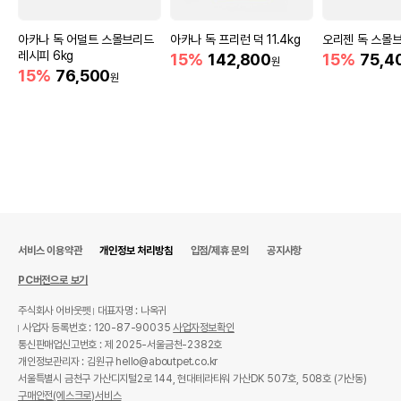
아카나 독 어덜트 스몰브리드
아카나 독 프리런 덕 11.4kg
오리젠 독 스몰브
레시피 6kg
15%
142,800
15%
75,4
원
15%
76,500
원
서비스 이용약관
개인정보 처리방침
입점/제휴 문의
공지사항
PC버전으로 보기
주식회사 어바웃펫
대표자명 : 나옥귀
사업자 등록번호 : 120-87-90035
사업자정보확인
통신판매업신고번호 : 제 2025-서울금천-2382호
개인정보관리자 : 김원규 hello@aboutpet.co.kr
서울특별시 금천구 가산디지털2로 144, 현대테라타워 가산DK 507호, 508호 (가산동)
구매안전(에스크로)서비스