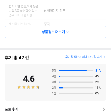
법에 의한 인증,허가 등을
상세페이지 참조
받았음을 확인할수 있는
경우 그에 대한 사항
제조국 또는 원산지
중국
상품정보 더보기
제조자,수입품의 경우
PETZEN
수입자를 함께 표기
AS책임자와 전화번호
어바웃펫//1644-9601
또는 소비자상담 관련
전화번호
후기 총
47
건
후기작성하고 최대 150점 받기
유통기한이 최소 2026.12.06이거나 그
이후인 상품이 출고됩니다.
유통기한
5
점
81
%
단, 상품명에 유통기한 명시된 경우, 해당
4.6
4
점
4
%
유통기한을 따릅니다.
3
점
2
%
2
점
13
%
1
점
0
%
포토 후기