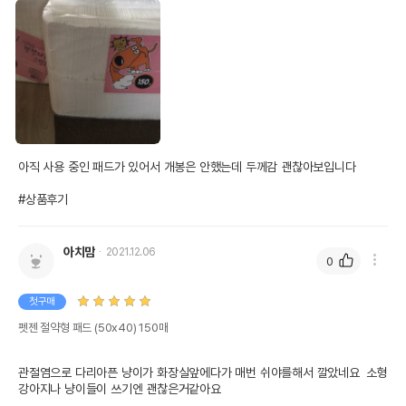
아직 사용 중인 패드가 있어서 개봉은 안했는데 두께감 괜찮아보입니다

#상품후기
아치맘
2021.12.06
0
첫구매
펫젠 절약형 패드 (50x40) 150매
관절염으로 다리아픈 냥이가 화장실앞에다가 매번 쉬야를해서 깔았네요  소형
강아지나 냥이들이 쓰기엔 괜찮은거같아요