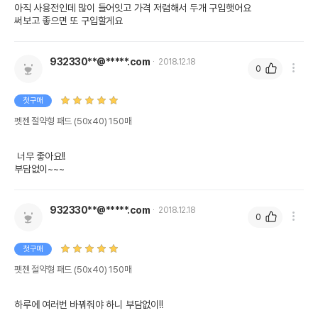
아직 사용전인데 많이 들어잇고 가격 저렴해서 두개 구입햇어요

써보고 좋으면 또 구입할게요
932330**@*****.com
2018.12.18
0
첫구매
펫젠 절약형 패드 (50x40) 150매
 너무 좋아요!!

부담없이~~~
932330**@*****.com
2018.12.18
0
첫구매
펫젠 절약형 패드 (50x40) 150매
하루에 여러번 바꿔줘야 하니 부담없이!!