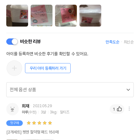
비슷한 리뷰
만족도순
최신순
아이를 등록하면 비슷한 후기를 확인할 수 있어요.
우리 아이 등록하러 가기
희재
2022.05.29
1
마루
(수컷)
3살
3kg
말티즈
첫구매
[2개세트] 펫젠 절약형 패드 150매