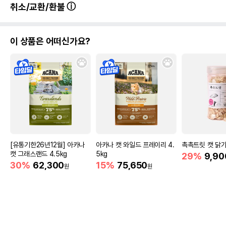
취소/교환/환불
이 상품은 어떠신가요?
[유통기한26년12월] 아카나
아카나 캣 와일드 프레이리 4.
촉촉트릿 캣 닭가
캣 그래스랜드 4.5kg
5kg
29%
9,90
30%
62,300
15%
75,650
원
원