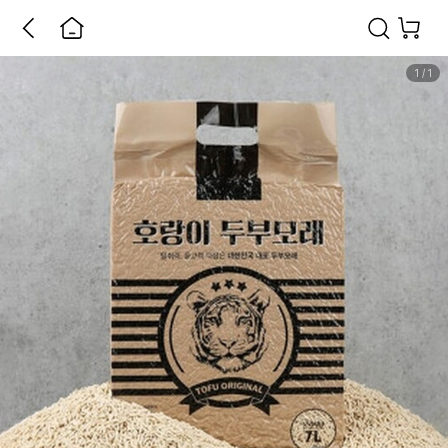
1
/
1