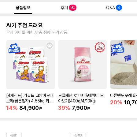
상품정보
후기
Q&A
163
0
Ai가 추천 드려요
우리 아이를 위한 맞춤 취향 저격 상품
[4개세트] 가필드 고양이모래
로얄캐닌 캣 마더&베이비 모
바른벤토모래 6
보라(굵은입자) 4.55kg 카사
아보기(400g/4/10kg)
20%
10,7
바모래
14%
84,900
39%
7,900
원
원
상품1
상품2