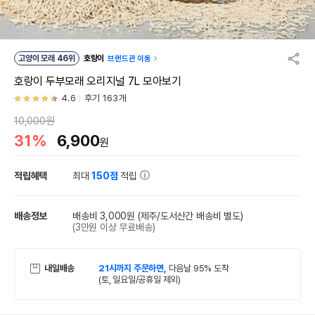
고양이 모래 46위
호랑이
브랜드관 이동
호랑이 두부모래 오리지널 7L 모아보기
4.6
후기 163개
10,000원
31%
6,900
원
적립혜택
최대
150점
적립
배송정보
배송비 3,000원
(제주/도서산간 배송비 별도)
(3만원 이상 무료배송)
내일배송
21시까지 주문하면,
다음날 95% 도착
(토, 일요일/공휴일 제외)