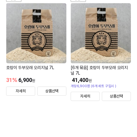
호랑이 두부모래 오리지널 7L
[6개 묶음] 호랑이 두부모래 오리지
널 7L
31
%
6,900
41,400
원
원
개당6,900원 (6개 세트 구입시 )
자세히
상품선택
자세히
상품선택