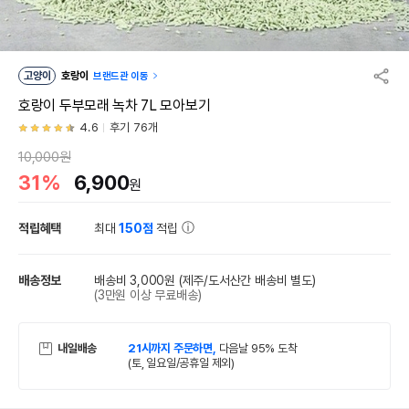
고양이
호랑이
브랜드관 이동
호랑이 두부모래 녹차 7L 모아보기
4.6
후기 76개
10,000원
31%
6,900
원
적립혜택
최대
150점
적립
배송정보
배송비 3,000원
(제주/도서산간 배송비 별도)
(3만원 이상 무료배송)
내일배송
21시까지 주문하면,
다음날 95% 도착
(토, 일요일/공휴일 제외)