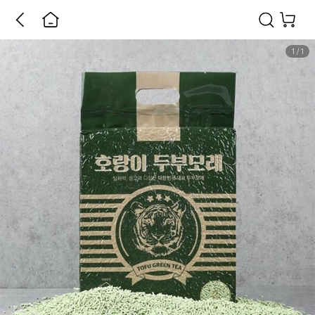
1
/
1