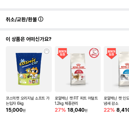
취소/교환/환불
이 상품은 어떠신가요?
코스믹캣 오리지널 소프트 가
로얄캐닌 캣 FIT 피트 어덜트
로얄캐닌 캣 인도
는입자 6kg
1.2kg 체중관리
냄새 감소
15,000
27%
18,040
22%
8,41
원
원