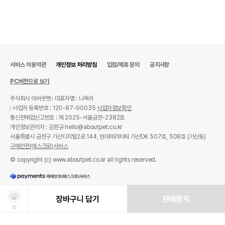
서비스 이용약관
개인정보 처리방침
입점/제휴 문의
공지사항
PC버전으로 보기
주식회사 어바웃펫
대표자명 : 나옥귀
사업자 등록번호 : 120-87-90035
사업자정보확인
통신판매업신고번호 : 제 2025-서울금천-2382호
개인정보관리자 : 김원규 hello@aboutpet.co.kr
서울특별시 금천구 가산디지털2로 144, 현대테라타워 가산DK 507호, 508호 (가산동)
구매안전(에스크로)서비스
© copyright (c) www.aboutpet.co.kr all rights reserved.
장바구니 담기
판매중지
찜