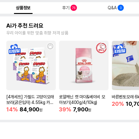
상품정보
후기
Q&A
76
0
Ai가 추천 드려요
우리 아이를 위한 맞춤 취향 저격 상품
[4개세트] 가필드 고양이모래
로얄캐닌 캣 마더&베이비 모
바른벤토모래 6
보라(굵은입자) 4.55kg 카사
아보기(400g/4/10kg)
20%
10,7
바모래
14%
84,900
39%
7,900
원
원