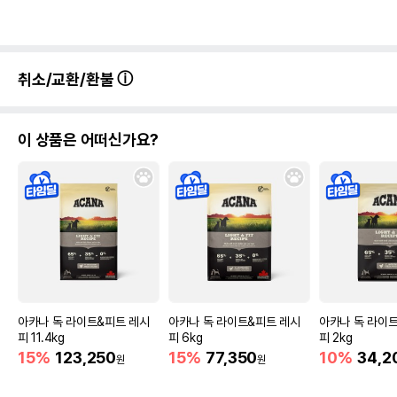
취소/교환/환불
이 상품은 어떠신가요?
아카나 독 라이트&피트 레시
아카나 독 라이트&피트 레시
아카나 독 라이
피 11.4kg
피 6kg
피 2kg
15%
123,250
15%
77,350
10%
34,2
원
원