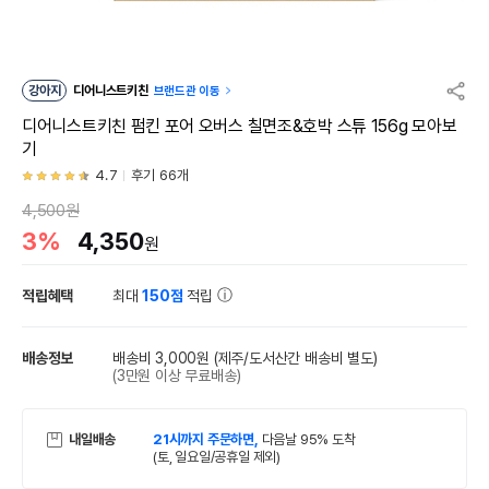
강아지
디어니스트키친
브랜드관 이동
디어니스트키친 펌킨 포어 오버스 칠면조&호박 스튜 156g 모아보
기
4.7
후기 66개
4,500원
3%
4,350
원
적립혜택
최대
150점
적립
배송정보
배송비 3,000원
(제주/도서산간 배송비 별도)
(3만원 이상 무료배송)
내일배송
21시까지 주문하면,
다음날 95% 도착
(토, 일요일/공휴일 제외)