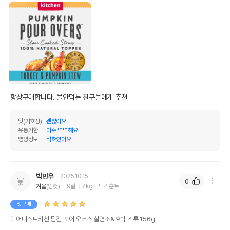
항상구매합니다. 물안먹는 친구들에게 추천
맛(기호성)
괜찮아요
유통기한
아주 넉넉해요
영양정보
적혀있어요
박민우
2025.10.15
0
겨울
(암컷)
9살
7kg
닥스훈트
첫구매
디어니스트키친 펌킨 포어 오버스 칠면조&호박 스튜 156g