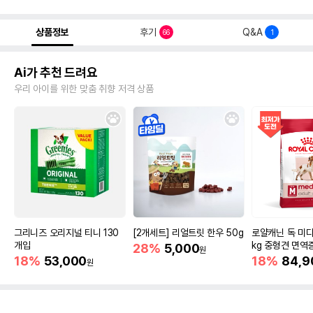
상품정보
후기
Q&A
66
1
Ai가 추천 드려요
우리 아이를 위한 맞춤 취향 저격 상품
그리니즈 오리지널 티니 130
[2개세트] 리얼트릿 한우 50g
로얄캐닌 독 미디
개입
kg 중형견 면역
28%
5,000
원
18%
53,000
18%
84,9
원