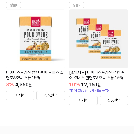
상품1
상품2
디어니스트키친 펌킨 포어 오버스 칠
[3개 세트] 디어니스트키친 펌킨 포
면조&호박 스튜 156g
어 오버스 칠면조&호박 스튜 156g
3
%
4,350
10
%
12,150
원
원
개당4,050원 (3개 세트 구입시 )
자세히
상품선택
자세히
상품선택