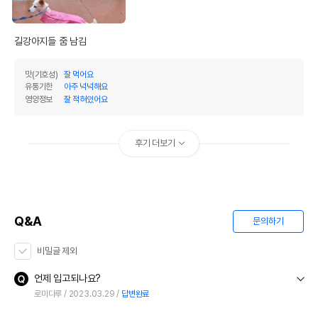
길강아지들 줌 남김
맛(기호성)
잘 먹어요
유통기한
아주 넉넉해요
영양정보
잘 적혀있어요
후기 더보기
Q&A
문의하기
비밀글 제외
언제 입고되나요?
로미다루
2023.03.29
답변완료