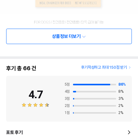
상품정보 더보기
후기 총
66
건
후기작성하고 최대 150점 받기
5
점
86
%
4.7
4
점
8
%
3
점
3
%
2
점
2
%
1
점
2
%
포토 후기