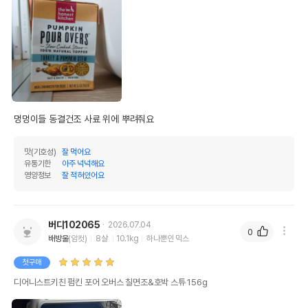
멍멍이들 동결건조 사료 위에 뿌려줘요
맛(기호성)
잘 먹어요
유통기한
아주 넉넉해요
영양정보
잘 적혀있어요
버디102065
2026.07.04
0
배방울
(암컷)
8살
10.1kg
하나뿐인 믹스
첫구매
디어니스트키친 펌킨 포어 오버스 칠면조&호박 스튜 156g