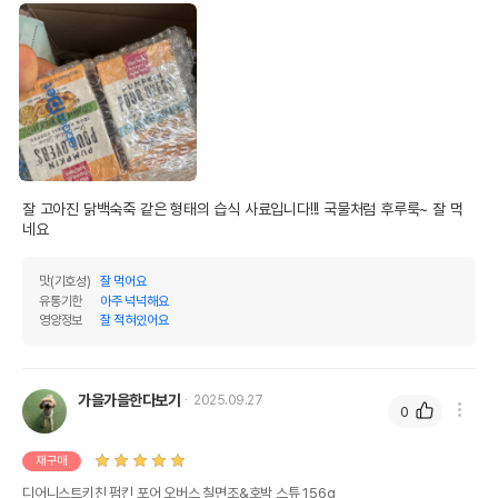
잘 고아진 닭백숙죽 같은 형태의 습식 사료입니다!!! 국물처럼 후루룩~ 잘 먹
네요
맛(기호성)
잘 먹어요
유통기한
아주 넉넉해요
영양정보
잘 적혀있어요
가을가을한다보기
2025.09.27
0
재구매
디어니스트키친 펌킨 포어 오버스 칠면조&호박 스튜 156g