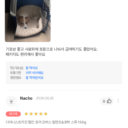
기호성 좋고 사료위에 토핑으로 나눠서 급여하기도 좋았어요.

패키지도 편리해서 좋아요
맛(기호성)
잘 먹어요
유통기한
아주 넉넉해요
영양정보
잘 적혀있어요
Nacho
2026.06.26
0
재구매
디어니스트키친 펌킨 포어 오버스 칠면조&호박 스튜 156g