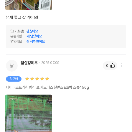
냄새 좋고 잘 먹어요!
맛(기호성)
괜찮아요
유통기한
꽤 남았어요
영양정보
잘 적혀있어요
엄살킹여우
2025.07.09
0
첫구매
디어니스트키친 펌킨 포어 오버스 칠면조&호박 스튜 156g