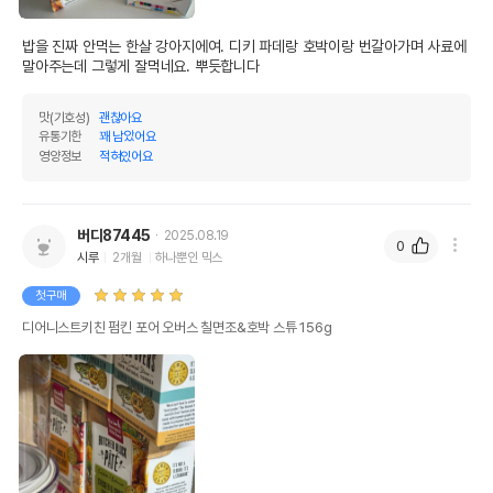
밥을 진짜 안먹는 한살 강아지에여. 디키 파데랑 호박이랑 번갈아가며 사료에 
말아주는데 그렇게 잘먹네요. 뿌듯합니다
맛(기호성)
괜찮아요
유통기한
꽤 남았어요
영양정보
적혀있어요
버디87445
2025.08.19
0
시루
2개월
하나뿐인 믹스
첫구매
디어니스트키친 펌킨 포어 오버스 칠면조&호박 스튜 156g