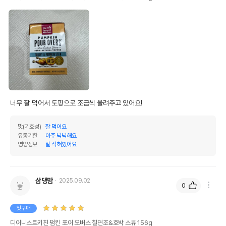
너무 잘 먹어서 토핑으로 조금씩 올려주고 있어요!
맛(기호성)
잘 먹어요
유통기한
아주 넉넉해요
영양정보
잘 적혀있어요
삼댕맘
2025.09.02
0
첫구매
디어니스트키친 펌킨 포어 오버스 칠면조&호박 스튜 156g