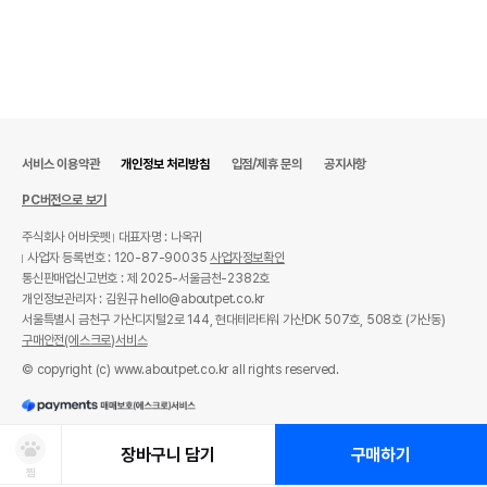
서비스 이용약관
개인정보 처리방침
입점/제휴 문의
공지사항
PC버전으로 보기
주식회사 어바웃펫
대표자명 : 나옥귀
사업자 등록번호 : 120-87-90035
사업자정보확인
통신판매업신고번호 : 제 2025-서울금천-2382호
개인정보관리자 : 김원규 hello@aboutpet.co.kr
서울특별시 금천구 가산디지털2로 144, 현대테라타워 가산DK 507호, 508호 (가산동)
구매안전(에스크로)서비스
© copyright (c) www.aboutpet.co.kr all rights reserved.
장바구니 담기
구매하기
찜