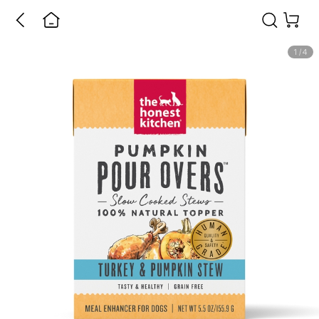
1
/
4