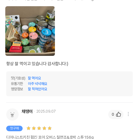
항상 잘 먹이고 있습니다 감사합니다:)
맛(기호성)
잘 먹어요
유통기한
아주 넉넉해요
영양정보
잘 적혀있어요
채땡이
2025.09.07
0
첫구매
디어니스트키친 펌킨 포어 오버스 칠면조&호박 스튜 156g