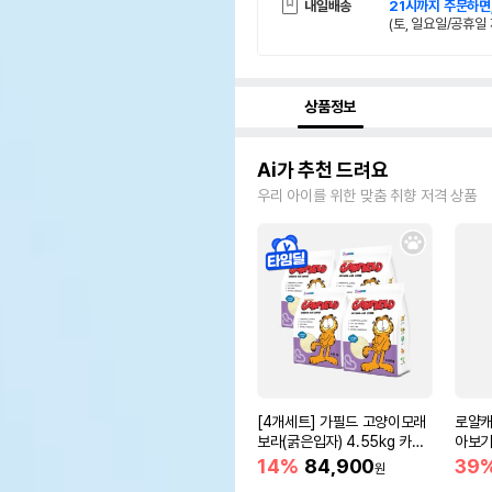
내일배송
21시까지 주문하면
(토, 일요일/공휴일 
상품정보
Ai가 추천 드려요
우리 아이를 위한 맞춤 취향 저격 상품
[4개세트] 가필드 고양이모래
로얄캐
보라(굵은입자) 4.55kg 카사
아보기(
바모래
14%
84,900
39
원