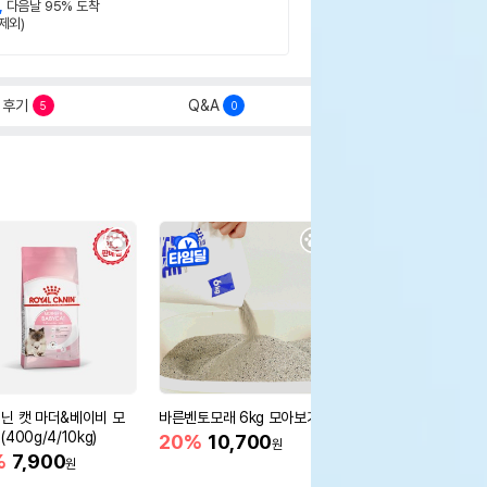
,
다음날 95% 도착
제외)
후기
Q&A
5
0
닌 캣 마더&베이비 모
바른벤토모래 6kg 모아보기
로얄캐닌 캣 인도어 4k
400g/4/10kg)
새 감소
20%
10,700
원
%
7,900
16%
55,000
원
원