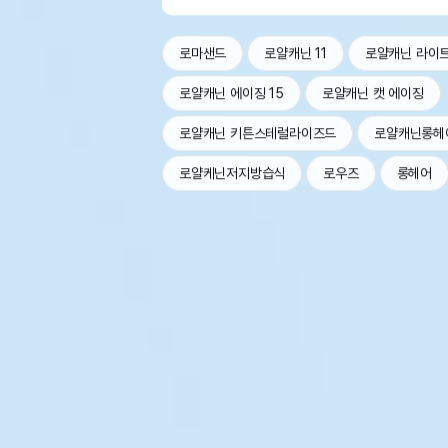
로마샌드
로얄캐닌 11
로얄캐닌 라이
로얄캐닌 에이징 15
로얄캐닌 캣 에이징
로얄캐닌 키튼스테럴라이즈드
로얄캐닌롱헤
로얄케닌저지방습식
로우즈
롱헤어