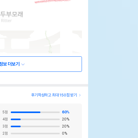
정보 더보기
후기작성하고 최대 150점 받기
5
점
60
%
4
점
20
%
3
점
20
%
2
점
0
%