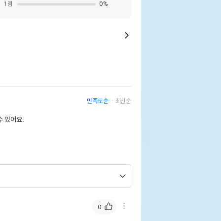
1
점
0
%
만족도순
최신순
 있어요.
0