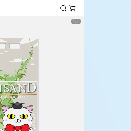
1
/
4