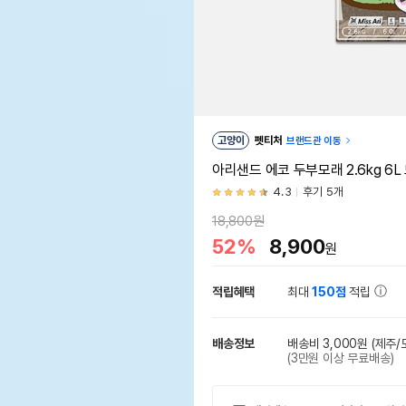
고양이
펫티처
브랜드관 이동
아리샌드 에코 두부모래 2.6kg 6
4.3
후기 5개
18,800원
52%
8,900
원
적립혜택
최대
150점
적립
배송정보
배송비 3,000원
(제주/
(3만원 이상 무료배송)