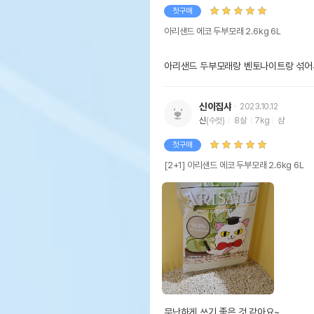
첫구매
아리샌드 에코 두부모래 2.6kg 6L
아리샌드 두부모래랑 벤토나이트랑 섞어서
신이집샤
2023.10.12
신
(수컷)
8살
7kg
샴
첫구매
[2+1] 아리샌드 에코 두부모래 2.6kg 6L
무난하게 쓰기 좋은 것 같아요~
