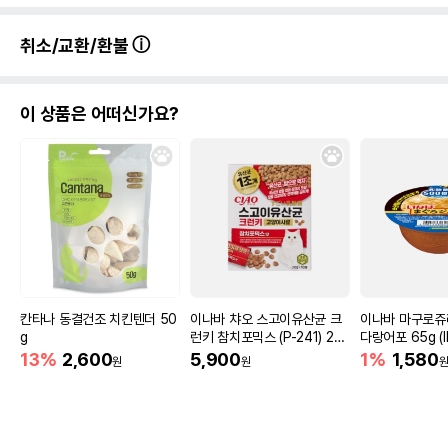
취소/교환/환불
이 상품은 어떠신가요?
칸타나 동결건조 치킨텐더 50
이나바 챠오 스고이유산균 크
이나바 마구로쥬
g
런키 참치포믹스 (P-241) 20
다랑어포 65g (I
0g
13%
2,600
5,900
1%
1,580
원
원