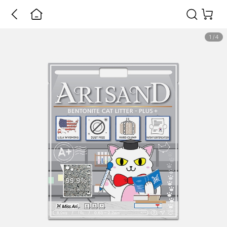
1
/
4