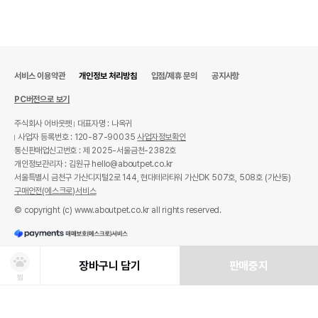
서비스 이용약관
개인정보 처리방침
입점/제휴 문의
공지사항
PC버전으로 보기
주식회사 어바웃펫
대표자명 : 나옥귀
사업자 등록번호 : 120-87-90035
사업자정보확인
통신판매업신고번호 : 제 2025-서울금천-2382호
개인정보관리자 : 김원규 hello@aboutpet.co.kr
서울특별시 금천구 가산디지털2로 144, 현대테라타워 가산DK 507호, 508호 (가산동)
구매안전(에스크로)서비스
© copyright (c) www.aboutpet.co.kr all rights reserved.
장바구니 담기
판매중지
찜
상품선택
처방사료 주문 시 확인해주세요!
쿠폰보기
적립혜택
취소/ 교환/ 환불
유통기한 임박 상품
최저가 도전 상품
AI검색
AI검색