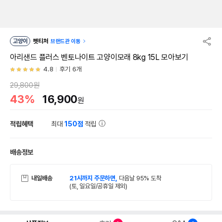
고양이
펫티처
브랜드관 이동
아리샌드 플러스 벤토나이트 고양이모래 8kg 15L 모아보기
4.8
후기 6개
29,800원
43%
16,900
원
적립혜택
최대
150점
적립
배송정보
내일배송
21시까지 주문하면,
다음날 95% 도착
(토, 일요일/공휴일 제외)