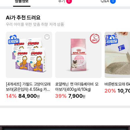
상품정보
후기
Q&A
6
0
Ai가 추천 드려요
우리 아이를 위한 맞춤 취향 저격 상품
[4개세트] 가필드 고양이모래
로얄캐닌 캣 마더&베이비 모
바른벤토모래 6
보라(굵은입자) 4.55kg 카사
아보기(400g/4/10kg)
20%
10,7
바모래
14%
84,900
39%
7,900
원
원