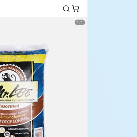
1
/
1