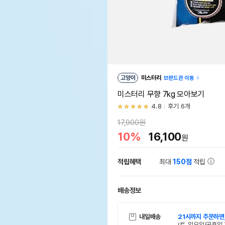
고양이
미스터리
브랜드관 이동
미스터리 무향 7kg 모아보기
4.8
후기 6개
17,900원
10%
16,100
원
적립혜택
최대
150점
적립
배송정보
내일배송
21시까지 주문하면
(토, 일요일/공휴일 