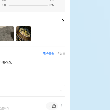
1
점
0
%
만족도순
최신순
 있어요.
0
쇼트헤어