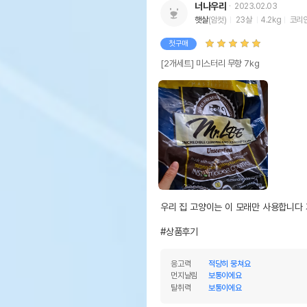
너나우리
2023.02.03
햇살
(암컷)
23살
4.2kg
코리
첫구매
[2개세트] 미스터리 무향 7kg
우리 집 고양이는 이 모래만 사용합니다 
#상품후기
응고력
적당히 뭉쳐요
먼지날림
보통이에요
탈취력
보통이에요