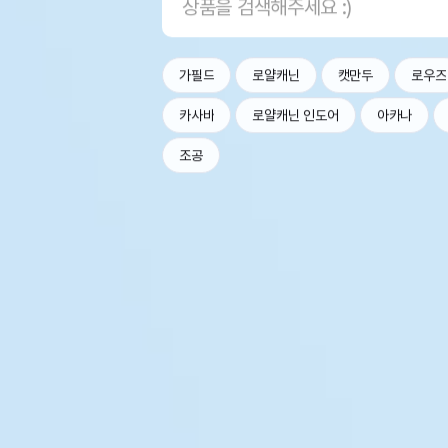
가필드
로얄캐닌
캣만두
로우즈
카사바
로얄캐닌 인도어
아카나
조공