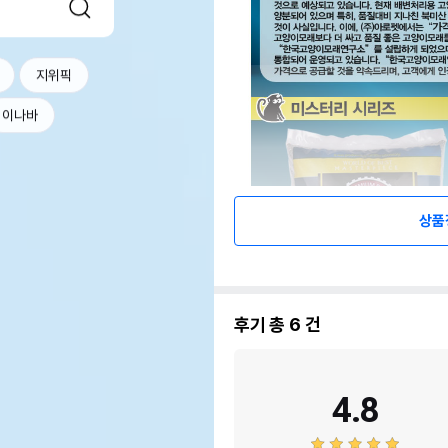
지위픽
이나바
상품
후기 총
6
건
4.8