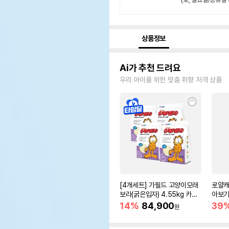
상품정보
Ai가 추천 드려요
우리 아이를 위한 맞춤 취향 저격 상품
[4개세트] 가필드 고양이모래
로얄캐
보라(굵은입자) 4.55kg 카사
아보기(
바모래
14%
84,900
39
원