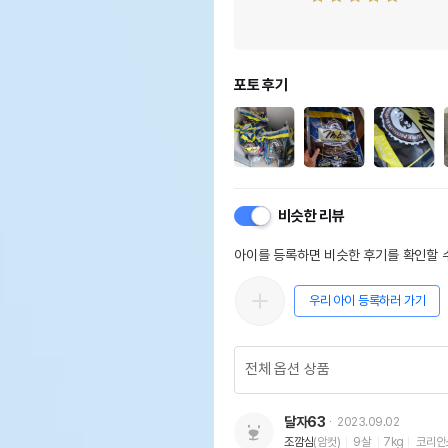
포토 후기
비슷한 리뷰
아이를 등록하면 비슷한 후기를 확인할 수
우리 아이 등록하러 가기
달자63
2023.09.02
조깜심
(암컷)
9살
7kg
코리안