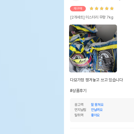
재구매
[2개세트] 미스터리 무향 7kg
다묘가정 쟁겨놓고 쓰고 있습니다

#상품후기
응고력
잘 뭉쳐요
먼지날림
안날려요
탈취력
좋아요