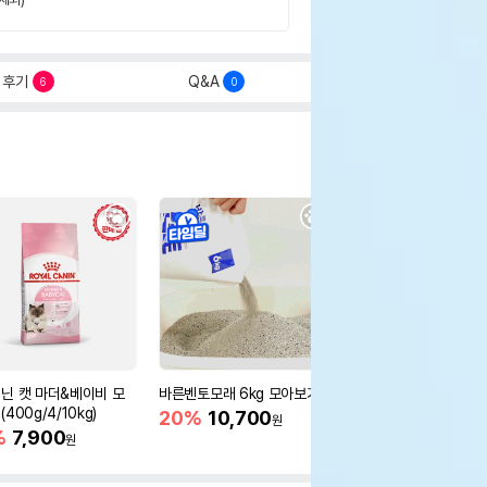
후기
Q&A
6
0
닌 캣 마더&베이비 모
바른벤토모래 6kg 모아보기
로얄캐닌 캣 인도어 4k
400g/4/10kg)
새 감소
20%
10,700
원
%
7,900
16%
55,000
원
원