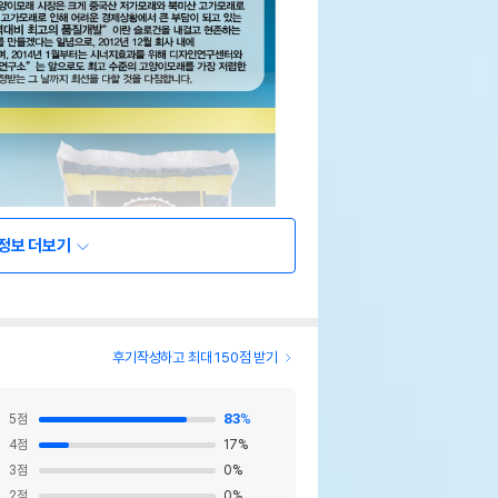
정보 더보기
후기작성하고 최대 150점 받기
5
점
83
%
4
점
17
%
3
점
0
%
2
점
0
%