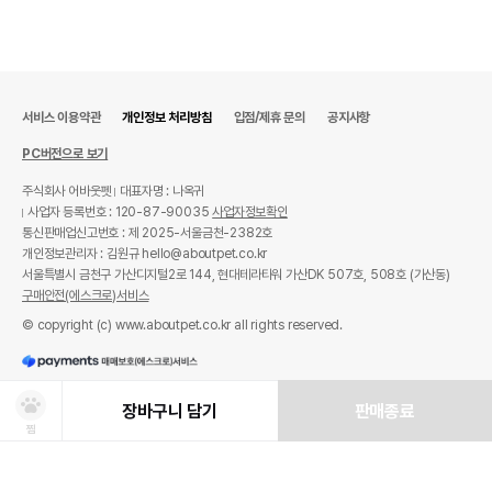
서비스 이용약관
개인정보 처리방침
입점/제휴 문의
공지사항
PC버전으로 보기
주식회사 어바웃펫
대표자명 : 나옥귀
사업자 등록번호 : 120-87-90035
사업자정보확인
통신판매업신고번호 : 제 2025-서울금천-2382호
개인정보관리자 : 김원규 hello@aboutpet.co.kr
서울특별시 금천구 가산디지털2로 144, 현대테라타워 가산DK 507호, 508호 (가산동)
구매안전(에스크로)서비스
© copyright (c) www.aboutpet.co.kr all rights reserved.
장바구니 담기
판매종료
찜
상품선택
처방사료 주문 시 확인해주세요!
쿠폰보기
적립혜택
취소/ 교환/ 환불
유통기한 임박 상품
최저가 도전 상품
AI검색
AI검색