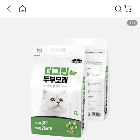
1
/
1