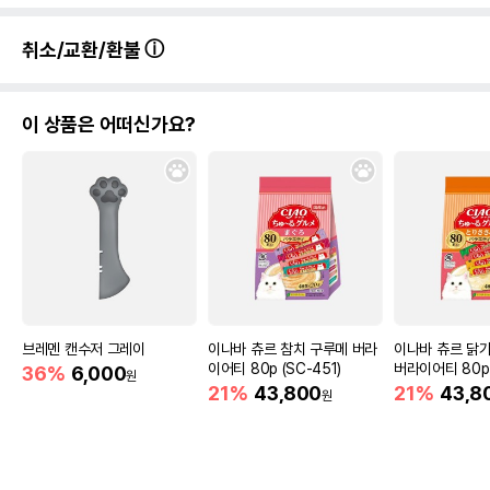
취소/교환/환불
이 상품은 어떠신가요?
브레멘 캔수저 그레이
이나바 츄르 참치 구루메 버라
이나바 츄르 닭
이어티 80p (SC-451)
버라이어티 80p 
36%
6,000
원
21%
43,800
21%
43,8
원