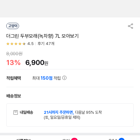
고양이
더그린 두부모래(녹차향) 7L 모아보기
4.5
후기 47개
8,000원
13%
6,900
원
적립혜택
최대
150점
적립
배송정보
내일배송
21시까지 주문하면,
다음날 95% 도착
(토, 일요일/공휴일 제외)