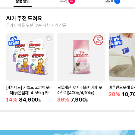
상품정보
후기
Q&A
47
0
Ai가 추천 드려요
우리 아이를 위한 맞춤 취향 저격 상품
[4개세트] 가필드 고양이모래
로얄캐닌 캣 마더&베이비 모
바른벤토모래 6
보라(굵은입자) 4.55kg 카사
아보기(400g/4/10kg)
20%
10,7
바모래
14%
84,900
39%
7,900
원
원