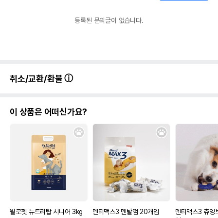
등록된 문의글이 없습니다.
취소/교환/환불
이 상품은 어떠신가요?
윌로펫 뉴트리탑 시니어 3kg
덴티맥스3 덴탈껌 20개입
덴티맥스3 츄잉