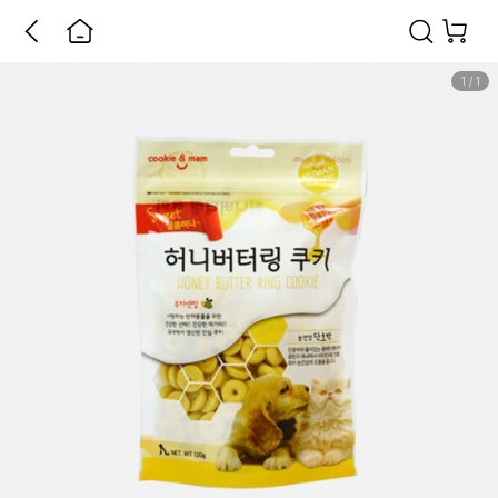
1
/
1