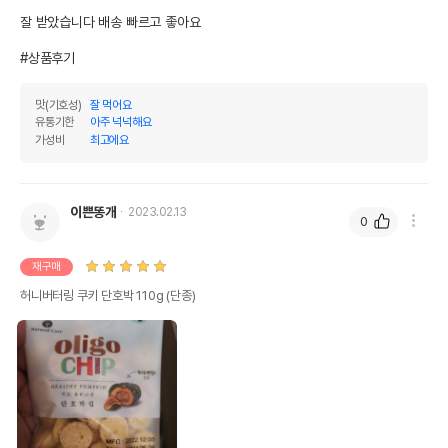
잘 받았습니다 배송 빠르고 좋아요 

#상품후기
맛(기호성)
잘 먹어요
유통기한
아주 넉넉해요
가성비
최고에요
이쁜똥개
2023.02.13
0
재구매
허니버터링 쿠키 단호박 110g (단종)