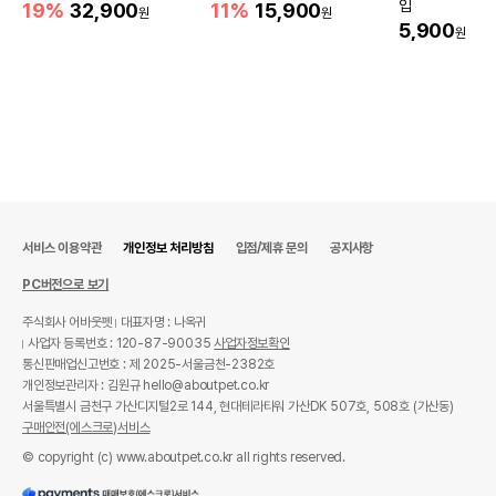
입
19%
32,900
11%
15,900
원
원
5,900
원
서비스 이용약관
개인정보 처리방침
입점/제휴 문의
공지사항
PC버전으로 보기
주식회사 어바웃펫
대표자명 : 나옥귀
사업자 등록번호 : 120-87-90035
사업자정보확인
통신판매업신고번호 : 제 2025-서울금천-2382호
개인정보관리자 : 김원규 hello@aboutpet.co.kr
서울특별시 금천구 가산디지털2로 144, 현대테라타워 가산DK 507호, 508호 (가산동)
구매안전(에스크로)서비스
© copyright (c) www.aboutpet.co.kr all rights reserved.