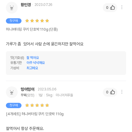
황인경
2023.07.26
0
첫구매
허니버터링 쿠키 단호박 110g (단종)
가루가 좀  있어서 사람 손에 묻긴하지만 잘먹어요
맛(기호성)
잘 먹어요
유통기한
아주 넉넉해요
가성비
최고에요
밍이밍이
2023.05.06
0
꾸찌
(암컷)
1살
5kg
미니어처푸들
첫구매
[4개세트] 허니버터링 쿠키 단호박 110g
잘먹어서 항상 주문해요.