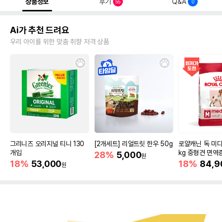
상품정보
후기
Q&A
55
0
Ai가 추천 드려요
우리 아이를 위한 맞춤 취향 저격 상품
그리니즈 오리지널 티니 130
[2개세트] 리얼트릿 한우 50g
로얄캐닌 독 미디
개입
kg 중형견 면역
28%
5,000
원
18%
53,000
18%
84,9
원