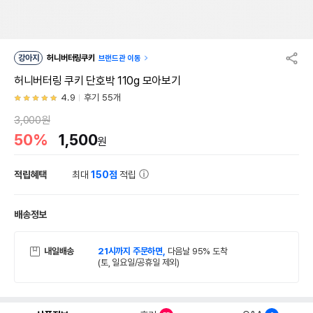
강아지
허니버터링쿠키
브랜드관 이동
허니버터링 쿠키 단호박 110g 모아보기
4.9
후기 55개
3,000원
50%
1,500
원
적립혜택
최대
150점
적립
배송정보
내일배송
21시까지 주문하면,
다음날 95% 도착
(토, 일요일/공휴일 제외)