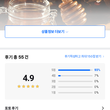
상품정보 더보기
후기 총
55
건
후기작성하고 최대 150점 받기
5
점
93
%
4.9
4
점
7
%
3
점
0
%
2
점
0
%
1
점
0
%
포토 후기