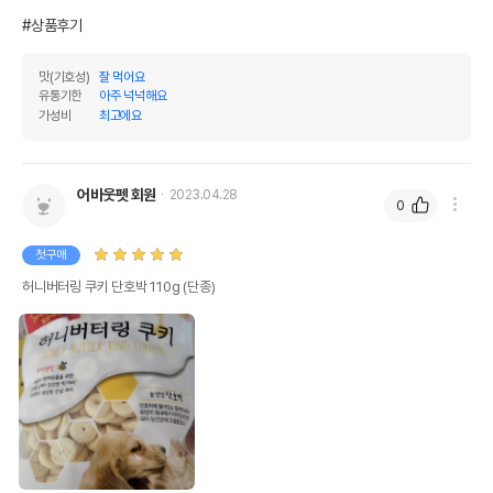
#상품후기
맛(기호성)
잘 먹어요
유통기한
아주 넉넉해요
가성비
최고에요
어바웃펫 회원
2023.04.28
0
첫구매
허니버터링 쿠키 단호박 110g (단종)