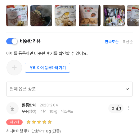
비슷한 리뷰
만족도순
최신순
아이를 등록하면 비슷한 후기를 확인할 수 있어요.
우리 아이 등록하러 가기
찔통만세
2023.12.04
0
우주
(암컷)
4살
10kg
닥스훈트
재구매
허니버터링 쿠키 단호박 110g (단종)