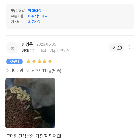
맛(기호성)
잘 먹어요
유통기한
아주 넉넉해요
가성비
최고에요
신영은
2023.05.05
0
깡이
(수컷)
5살
7kg
진돗개
첫구매
허니버터링 쿠키 단호박 110g (단종)
구매한 간식 중에 가장 잘 먹어요!
