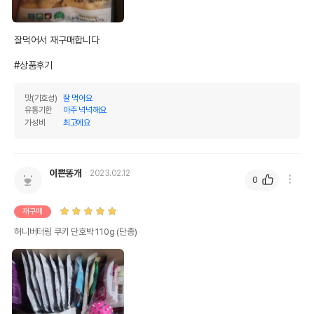
잘먹어서 재구매합니다

#상품후기
맛(기호성)
잘 먹어요
유통기한
아주 넉넉해요
가성비
최고에요
이쁜똥개
2023.02.12
0
재구매
허니버터링 쿠키 단호박 110g (단종)