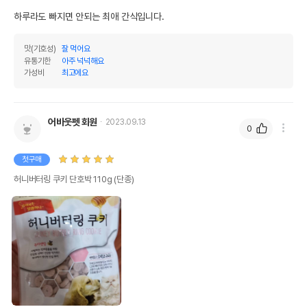
하루라도 빠지면 안되는 최애 간식입니다.
맛(기호성)
잘 먹어요
유통기한
아주 넉넉해요
가성비
최고에요
어바웃펫 회원
2023.09.13
0
첫구매
허니버터링 쿠키 단호박 110g (단종)