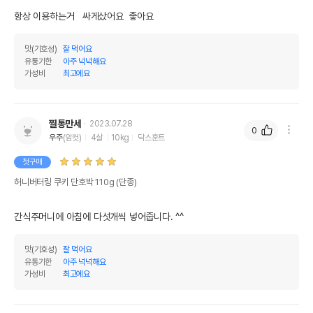
항상 이용하는거   싸게샀어요  좋아요
맛(기호성)
잘 먹어요
유통기한
아주 넉넉해요
가성비
최고에요
찔통만세
2023.07.28
0
우주
(암컷)
4살
10kg
닥스훈트
첫구매
허니버터링 쿠키 단호박 110g (단종)
간식주머니에 아침에 다섯개씩 넣어줍니다. ^^
맛(기호성)
잘 먹어요
유통기한
아주 넉넉해요
가성비
최고에요