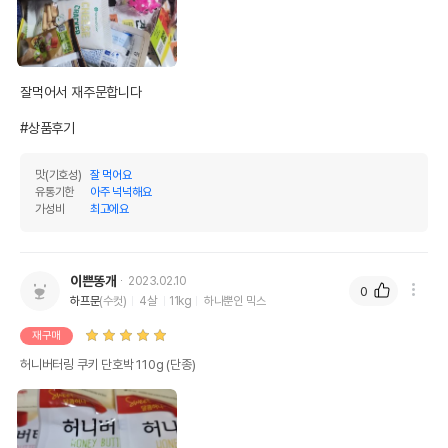
잘먹어서 재주문합니다

#상품후기
맛(기호성)
잘 먹어요
상품 필수 정보
유통기한
아주 넉넉해요
가성비
최고에요
품명 및 모델명
허니버터링 쿠키 단호박 120g 모아보기
법에 의한 인증,허가 등을
이쁜똥개
2023.02.10
상세페이지 참조
받았음을 확인할수 있는
0
하프문
(수컷)
4살
11kg
하나뿐인 믹스
경우 그에 대한 사항
재구매
제조국 또는 원산지
대한민국
허니버터링 쿠키 단호박 110g (단종)
제조자,수입품의 경우
(주)오션
수입자를 함께 표기
AS책임자와 전화번호
어바웃펫//1644-9601
또는 소비자상담 관련