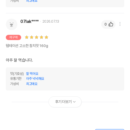
가성비
최고에요
07lak****
2026.07.13
0
재구매
템테이션 고소한 참치맛 160g
아주 잘 먹습니다.
맛(기호성)
잘 먹어요
유통기한
아주 넉넉해요
가성비
최고에요
후기 더보기