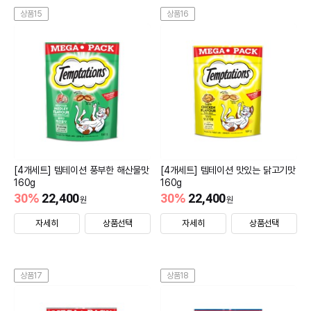
상품15
상품16
[4개세트] 템테이션 풍부한 해산물맛
[4개세트] 템테이션 맛있는 닭고기맛
160g
160g
30
%
22,400
30
%
22,400
원
원
자세히
상품선택
자세히
상품선택
상품17
상품18