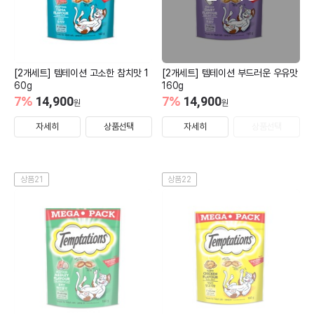
[2개세트] 템테이션 고소한 참치맛 1
[2개세트] 템테이션 부드러운 우유맛
60g
160g
7
%
14,900
7
%
14,900
원
원
자세히
상품선택
자세히
상품선택
상품21
상품22