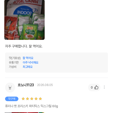
자주 구매합니다. 잘 먹어요.
맛(기호성)
잘 먹어요
유통기한
아주 넉넉해요
가성비
최고에요
흐노니1123
2026.08.05
0
첫구매
퓨리나 캣 프리스키 파티믹스 믹스그릴 60g