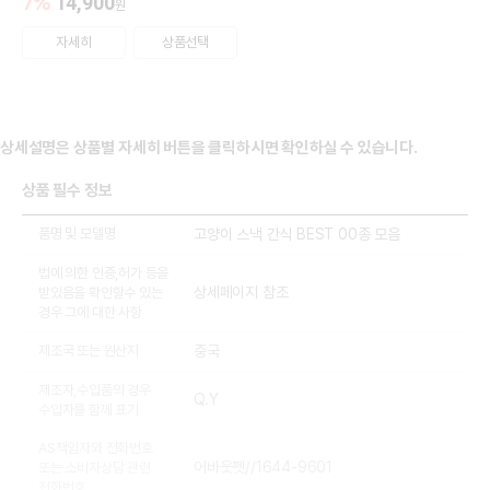
7
%
14,900
원
자세히
상품선택
상세설명은 상품별 자세히 버튼을 클릭하시면 확인하실 수 있습니다.
상품 필수 정보
품명 및 모델명
고양이 스낵 간식 BEST 00종 모음
법에 의한 인증,허가 등을
상세페이지 참조
받았음을 확인할수 있는
경우 그에 대한 사항
제조국 또는 원산지
중국
제조자,수입품의 경우
Q.Y
수입자를 함께 표기
AS책임자와 전화번호
어바웃펫//1644-9601
또는 소비자상담 관련
전화번호