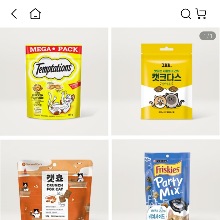
1
/
1