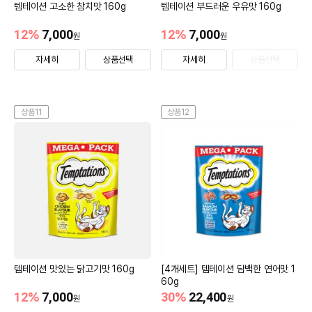
템테이션 고소한 참치맛 160g
템테이션 부드러운 우유맛 160g
12
%
7,000
12
%
7,000
원
원
자세히
상품선택
자세히
상품선택
상품11
상품12
템테이션 맛있는 닭고기맛 160g
[4개세트] 템테이션 담백한 연어맛 1
60g
12
%
7,000
30
%
22,400
원
원