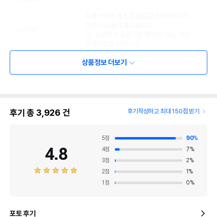
유통기한이 최소 2026.12.05이거나 그
이후인 상품이 출고됩니다.
유통기한
단, 상품명에 유통기한 명시된 경우, 해당
유통기한을 따릅니다.
상품정보 더보기
후기 총
3,926
건
후기작성하고 최대 150점 받기
5
점
90
%
4.8
4
점
7
%
3
점
2
%
2
점
1
%
1
점
0
%
포토 후기