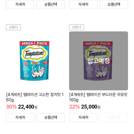
자세히
상품선택
자세히
상품선택
상품13
상품14
입고예정
[4개세트] 템테이션 고소한 참치맛 1
[4개세트] 템테이션 부드러운 우유맛
60g
160g
30
%
22,400
22
%
25,000
원
원
자세히
상품선택
자세히
상품선택