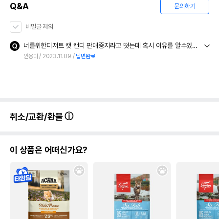
Q&A
문의하기
비밀글 제외
너를위한디저트 캣 캔디 판매중지라고 떳는데 혹시 이유를 알수있을까요? 성분 이슈라던지 뭔가 안좋은 이슈가있는거면 안주려고요ㅠㅠ
안응디
2023.11.09
답변완료
취소/교환/환불
이 상품은 어떠신가요?