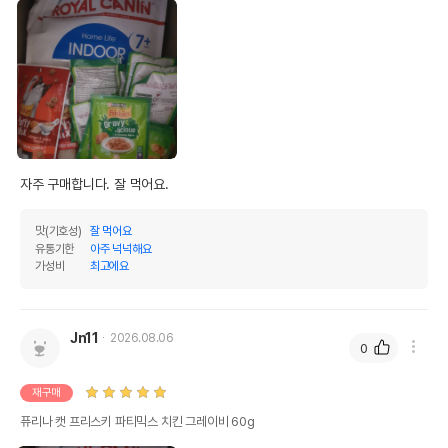
자주 구매합니다. 잘 먹어요.
맛(기호성)
잘 먹어요
유통기한
아주 넉넉해요
가성비
최고에요
Jn11
2026.08.06
0
재구매
퓨리나 캣 프리스키 파티믹스 치킨 그레이비 60g