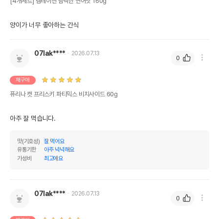
[4개세트] 템테이션 담백한 연어맛 160g
양이가 너무 좋아하는 간식
07lak****
2026.07.13
0
재구매
퓨리나 캣 프리스키 파티믹스 비치사이드 60g
아주 잘 먹습니다.
맛(기호성)
잘 먹어요
유통기한
아주 넉넉해요
가성비
최고에요
07lak****
2026.07.13
0