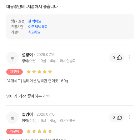
대용량인데 .저렴해서 좋습니다
맛(기호성)
잘 먹어요
유통기한
아주 넉넉해요
가성비
최고에요
설양이
2026.07.16
0
양이
(수컷)
9살
4kg
러시안블루
재구매
[4개세트] 템테이션 담백한 연어맛 160g
양이가 가장 좋아하는 간식
설양이
2026.07.16
0
양이
(수컷)
9살
4kg
러시안블루
재구매