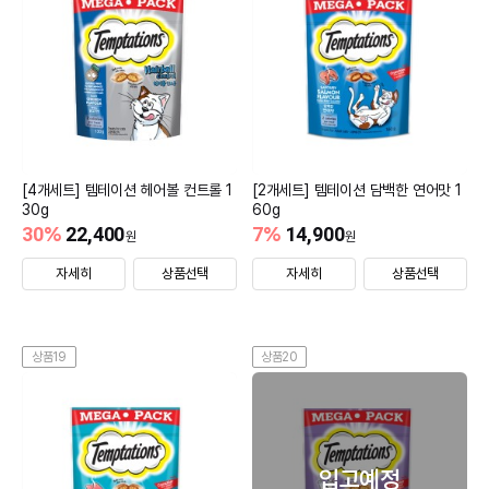
[4개세트] 템테이션 헤어볼 컨트롤 1
[2개세트] 템테이션 담백한 연어맛 1
30g
60g
30
%
22,400
7
%
14,900
원
원
자세히
상품선택
자세히
상품선택
상품19
상품20
입고예정