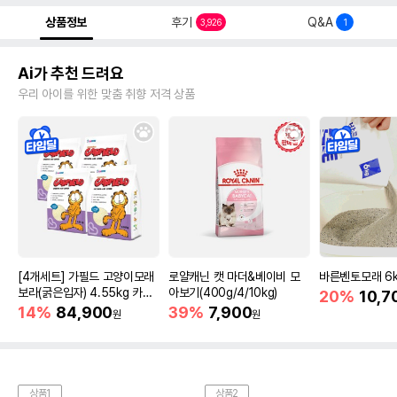
상품정보
후기
Q&A
3,926
1
Ai가 추천 드려요
우리 아이를 위한 맞춤 취향 저격 상품
[4개세트] 가필드 고양이모래
로얄캐닌 캣 마더&베이비 모
바른벤토모래 6
보라(굵은입자) 4.55kg 카사
아보기(400g/4/10kg)
20%
10,7
바모래
14%
84,900
39%
7,900
원
원
상품1
상품2