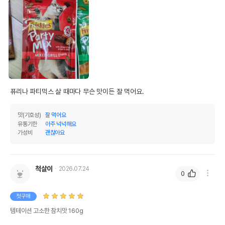
퓨리나 파티믹스 살 때마다 무슨 맛이든 잘 먹어요.
맛(기호성)
잘 먹어요
유통기한
아주 넉넉해요
가성비
괜찮아요
척살이
2026.07.24
0
첫구매
템테이션 고소한 참치맛 160g