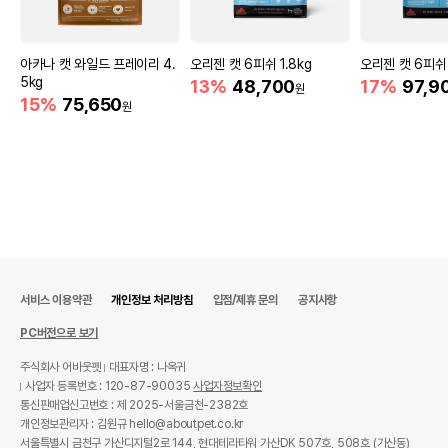
아카나 캣 와일드 프레이리 4.
오리젠 캣 6피쉬 1.8kg
오리젠 캣 6피쉬 
5kg
13%
48,700
17%
97,9
원
15%
75,650
원
서비스 이용약관
개인정보 처리방침
입점/제휴 문의
공지사항
PC버전으로 보기
주식회사 어바웃펫
대표자명 : 나옥귀
사업자 등록번호 : 120-87-90035
사업자정보확인
통신판매업신고번호 : 제 2025-서울금천-2382호
개인정보관리자 : 김원규 hello@aboutpet.co.kr
서울특별시 금천구 가산디지털2로 144, 현대테라타워 가산DK 507호, 508호 (가산동)