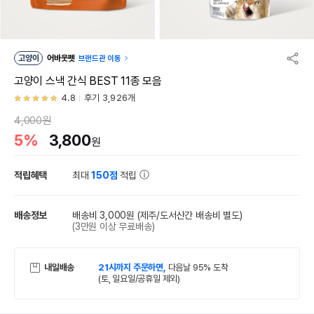
고양이
어바웃펫
브랜드관 이동
고양이 스낵 간식 BEST 11종 모음
4.8
후기 3,926개
4,000원
5%
3,800
원
적립혜택
최대
150점
적립
배송정보
배송비 3,000원
(제주/도서산간 배송비 별도)
(3만원 이상 무료배송)
내일배송
21시까지 주문하면,
다음날 95% 도착
(토, 일요일/공휴일 제외)