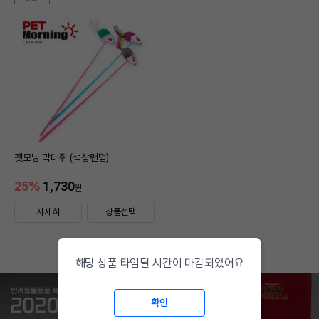
펫모닝 막대쥐 (색상랜덤)
25
%
1,730
원
자세히
상품선택
해당 상품 타임딜 시간이 마감되었어요
확인