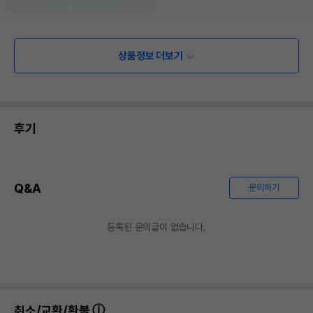
상품정보 더보기
후기
Q&A
문의하기
등록된 문의글이 없습니다.
상품 필수 정보
품명 및 모델명
펫모닝 막대쥐 (색상랜덤) 모음
취소/교환/환불
법에 의한 인증,허가 등을