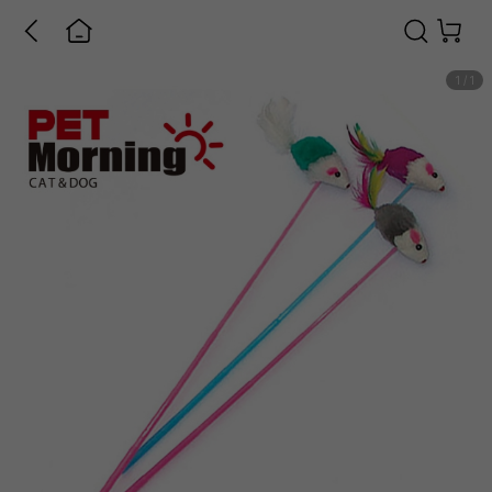
1
/
1