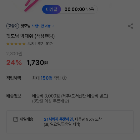
타임딜
00:00:00
남음
고양이
펫모닝
브랜드관 이동
펫모닝 막대쥐 (색상랜덤)
4.8
후기 91개
2,300원
24%
1,730
원
적립혜택
최대
150점
적립
배송정보
배송비 3,000원
(제주/도서산간 배송비 별도)
(3만원 이상 무료배송)
내일배송
21시까지 주문하면,
다음날 95% 도착
(토, 일요일/공휴일 제외)