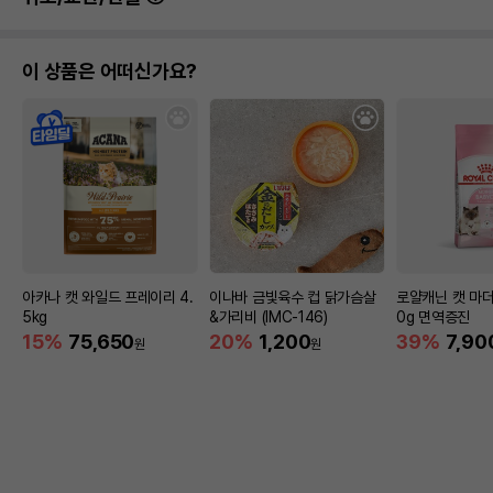
해당사항없음
받았음을 확인할수 있는
경우 그에 대한 사항
이 상품은 어떠신가요?
제조국 또는 원산지
대한민국
제조자,수입품의 경우
펫모닝
수입자를 함께 표기
AS책임자와 전화번호
어바웃펫//1644-9601
또는 소비자상담 관련
전화번호
유통기한이 최소 2026.12.05이거나 그
이후인 상품이 출고됩니다.
유통기한
단, 상품명에 유통기한 명시된 경우, 해당
아카나 캣 와일드 프레이리 4.
이나바 금빛육수 컵 닭가슴살
로얄캐닌 캣 마더
유통기한을 따릅니다.
5kg
&가리비 (IMC-146)
0g 면역증진
15%
75,650
20%
1,200
39%
7,90
원
원