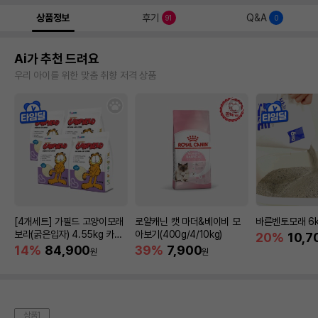
상품정보
후기
Q&A
91
0
Ai가 추천 드려요
우리 아이를 위한 맞춤 취향 저격 상품
[4개세트] 가필드 고양이모래
로얄캐닌 캣 마더&베이비 모
바른벤토모래 6
보라(굵은입자) 4.55kg 카사
아보기(400g/4/10kg)
20%
10,7
바모래
14%
84,900
39%
7,900
원
원
상품1