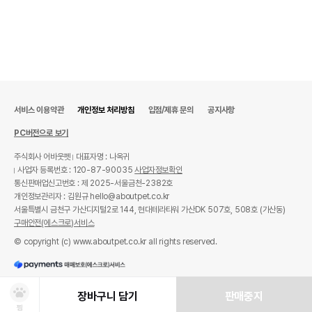
서비스 이용약관
개인정보 처리방침
입점/제휴 문의
공지사항
PC버전으로 보기
주식회사 어바웃펫
대표자명 : 나옥귀
사업자 등록번호 : 120-87-90035
사업자정보확인
통신판매업신고번호 : 제 2025-서울금천-2382호
개인정보관리자 : 김원규 hello@aboutpet.co.kr
서울특별시 금천구 가산디지털2로 144, 현대테라타워 가산DK 507호, 508호 (가산동)
구매안전(에스크로)서비스
© copyright (c) www.aboutpet.co.kr all rights reserved.
장바구니 담기
판매중지
찜