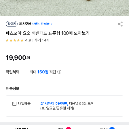
강아지
페츠모아
브랜드관 이동
페츠모아 요술 배변패드 표준형 100매 모아보기
4.9
후기 14개
19,900
원
적립혜택
최대
150점
적립
배송정보
내일배송
21시까지 주문하면,
다음날 95% 도착
(토, 일요일/공휴일 제외)