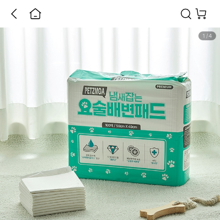
1
/
4