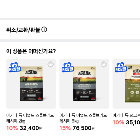
취소/교환/환불
이 상품은 어떠신가요?
아카나 독 어덜트 스몰브리드
아카나 독 어덜트 스몰브리드
아카나 독 요크셔
레시피 2kg
레시피 6kg
10%
35,1
10%
32,400
15%
76,500
원
원