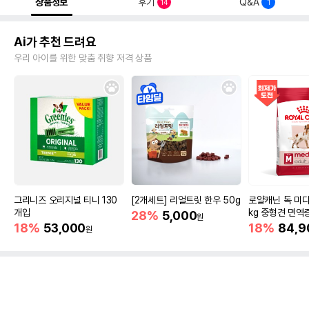
상품정보
후기
Q&A
14
1
Ai가 추천 드려요
우리 아이를 위한 맞춤 취향 저격 상품
그리니즈 오리지널 티니 130
[2개세트] 리얼트릿 한우 50g
로얄캐닌 독 미디
개입
kg 중형견 면역
28%
5,000
원
18%
53,000
18%
84,9
원