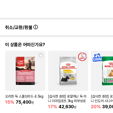
취소/교환/환불
이 상품은 어떠신가요?
오리젠 독 스몰브리드 4.5kg
[습식캔 증정] 로얄캐닌 독 미
[습식캔 증정] 
니 더마컴포트 3kg 피부보호
니 인도어 시니어
15%
75,400
원
움
17%
42,630
20%
39,0
원