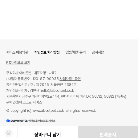
서비스 이용약관
개인정보 처리방침
입점/제휴 문의
공지사항
PC버전으로 보기
주식회사 어바웃펫
대표자명 : 나옥귀
사업자 등록번호 : 120-87-90035
사업자정보확인
통신판매업신고번호 : 제 2025-서울금천-2382호
개인정보관리자 : 김원규 hello@aboutpet.co.kr
서울특별시 금천구 가산디지털2로 144, 현대테라타워 가산DK 507호, 508호 (가산동)
구매안전(에스크로)서비스
© copyright (c) www.aboutpet.co.kr all rights reserved.
장바구니 담기
판매중지