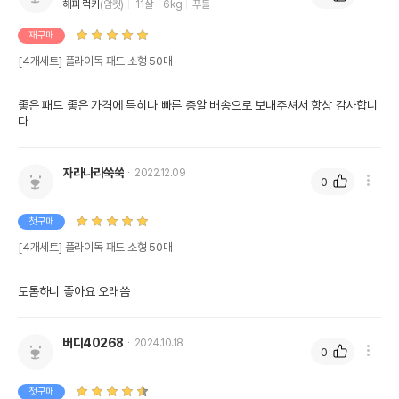
해피 럭키
(암컷)
11살
6kg
푸들
재구매
[4개세트] 플라이독 패드 소형 50매
좋은 패드 좋은 가격에 특히나 빠른 총알 배송으로 보내주셔서 항상 감사합니
다 
자라나라쑥쑥
2022.12.09
0
첫구매
[4개세트] 플라이독 패드 소형 50매
도톰하니 좋아요 오래씀
버디40268
2024.10.18
0
첫구매