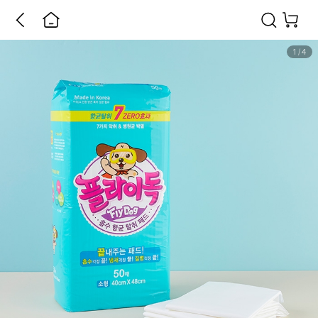
1
/
4