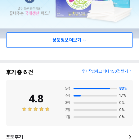
상품정보 더보기
후기 총
6
건
후기작성하고 최대 150점 받기
5
점
83
%
4.8
4
점
17
%
3
점
0
%
2
점
0
%
1
점
0
%
포토 후기