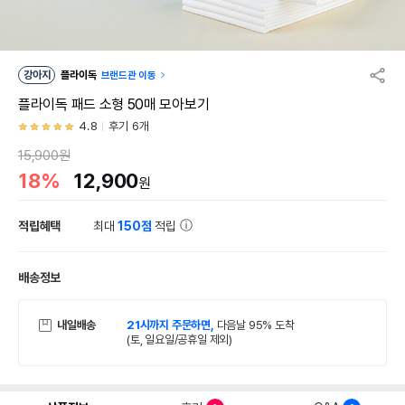
강아지
플라이독
브랜드관 이동
플라이독 패드 소형 50매 모아보기
4.8
후기 6개
15,900원
18%
12,900
원
적립혜택
최대
150점
적립
배송정보
내일배송
21시까지 주문하면,
다음날 95% 도착
(토, 일요일/공휴일 제외)