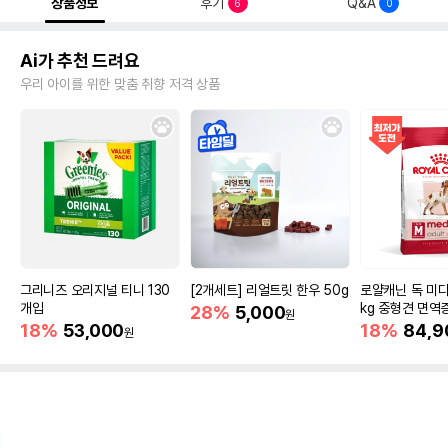
상품정보
후기
Q&A
6
0
Ai가 추천 드려요
우리 아이를 위한 맞춤 취향 저격 상품
그리니즈 오리지널 티니 130
[2개세트] 리얼트릿 한우 50g
로얄캐닌 독 미디
개입
kg 중형견 면역
28%
5,000
원
18%
53,000
18%
84,9
원