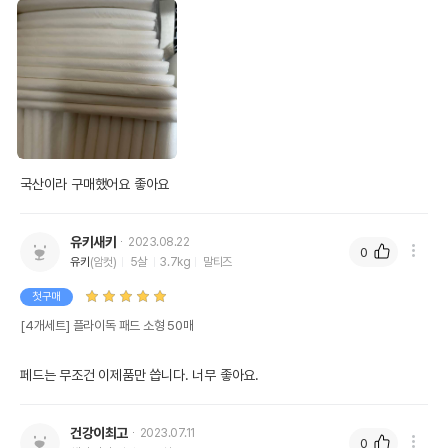
국산이라 구매했어요 좋아요
유키새키
2023.08.22
0
유키
(암컷)
5살
3.7kg
말티즈
첫구매
[4개세트] 플라이독 패드 소형 50매
페드는 무조건 이제품만 씁니다. 너무 좋아요.
건강이최고
2023.07.11
0