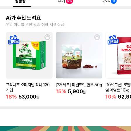
상품정보
후기
Q&A
666
0
Ai가 추천 드려요
우리 아이를 위한 맞춤 취향 저격 상품
그리니즈 오리지널 티니 130
[2개세트] 리얼트릿 한우 50g
[10%쿠폰] 로
개입
엄 어덜트 10kg
15%
5,900
원
증진
18%
53,000
10%
92,9
원