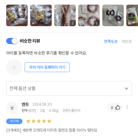
2
2
비슷한 리뷰
만족도순
최신순
아이를 등록하면 비슷한 후기를 확인할 수 있어요.
우리 아이 등록하러 가기
엔트
2024.06.30
0
만두
(암컷)
2살
4.5kg
코튼드툴리어
첫구매
[3개세트] 세븐펫 오래오래 터키츄 칠면조 힘줄 100% 링타입