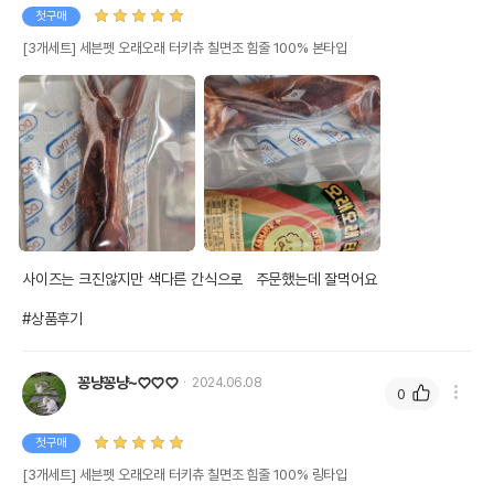
첫구매
[3개세트] 세븐펫 오래오래 터키츄 칠면조 힘줄 100% 본타입
사이즈는 크진않지만 색다른 간식으로   주문했는데 잘먹어요

#상품후기
꽁냥꽁냥~♡♡♡
2024.06.08
0
첫구매
[3개세트] 세븐펫 오래오래 터키츄 칠면조 힘줄 100% 링타입