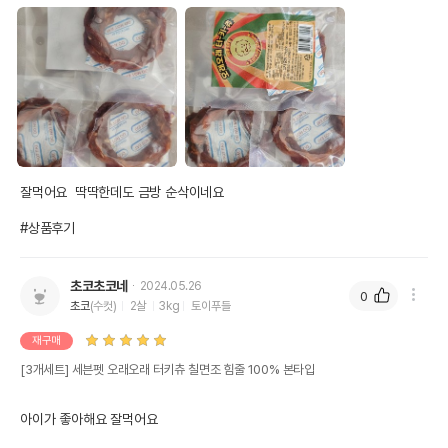
잘먹어요  딱딱한데도 금방 순삭이네요

#상품후기
초코초코네
2024.05.26
0
초코
(수컷)
2살
3kg
토이푸들
재구매
[3개세트] 세븐펫 오래오래 터키츄 칠면조 힘줄 100% 본타입
아이가 좋아해요 잘먹어요