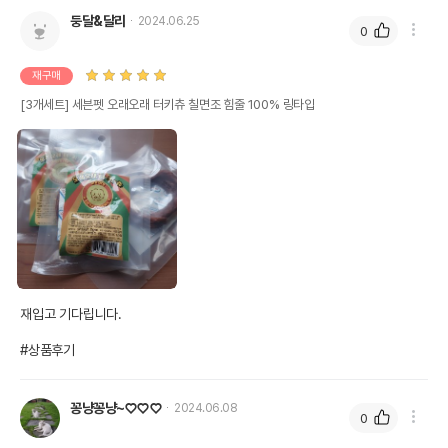
둥달&달리
2024.06.25
0
재구매
[3개세트] 세븐펫 오래오래 터키츄 칠면조 힘줄 100% 링타입
재입고 기다립니다.

#상품후기
꽁냥꽁냥~♡♡♡
2024.06.08
0