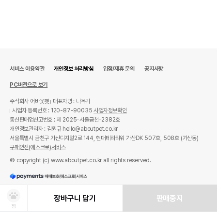
서비스 이용약관
개인정보 처리방침
입점/제휴 문의
공지사항
PC버전으로 보기
주식회사 어바웃펫
대표자명 : 나옥귀
사업자 등록번호 : 120-87-90035
사업자정보확인
통신판매업신고번호 : 제 2025-서울금천-2382호
개인정보관리자 : 김원규 hello@aboutpet.co.kr
서울특별시 금천구 가산디지털2로 144, 현대테라타워 가산DK 507호, 508호 (가산동)
구매안전(에스크로)서비스
© copyright (c) www.aboutpet.co.kr all rights reserved.
장바구니 담기
판매중지
찜