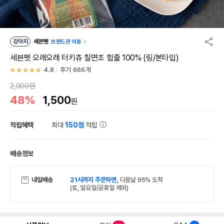
강아지
세븐펫
브랜드관 이동
세븐펫 오래오래 터키츄 칠면조 힘줄 100% (링/본타입)
4.8
후기 666개
2,900원
48%
1,500
원
적립혜택
최대
150점
적립
배송정보
내일배송
21시까지 주문하면,
다음날 95% 도착
(토, 일요일/공휴일 제외)