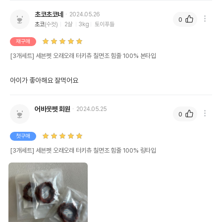
초코초코네
2024.05.26
0
초코
(수컷)
2살
3kg
토이푸들
재구매
[3개세트] 세븐펫 오래오래 터키츄 칠면조 힘줄 100% 본타입
아이가 좋아해요 잘먹어요
어바웃펫 회원
2024.05.25
0
첫구매
[3개세트] 세븐펫 오래오래 터키츄 칠면조 힘줄 100% 링타입