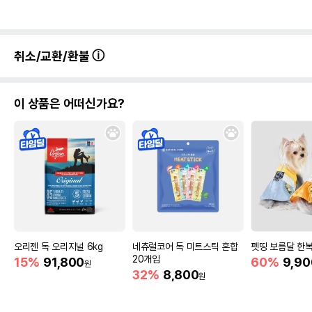
취소/교환/환불
이 상품은 어떠신가요?
오리젠 독 오리지널 6kg
네츄럴코어 독 미트스틱 혼합
펫띵 보름달 한복
20개입
15%
91,800
60%
9,90
원
32%
8,800
원