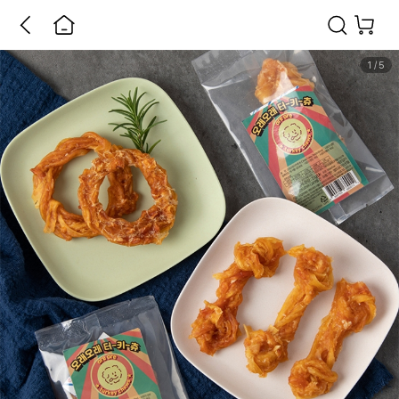
1
/
5