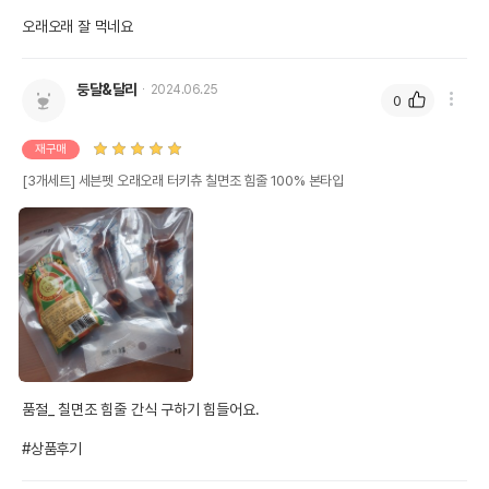
오래오래 잘 먹네요
둥달&달리
2024.06.25
0
재구매
[3개세트] 세븐펫 오래오래 터키츄 칠면조 힘줄 100% 본타입
품절_ 칠면조 힘줄 간식 구하기 힘들어요.

#상품후기