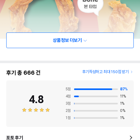
상품정보 더보기
후기 총
666
건
후기작성하고 최대 150점 받기
5
점
87
%
4.8
4
점
11
%
3
점
1
%
2
점
0
%
1
점
1
%
포토 후기