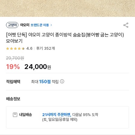
고양이
야오미
브랜드관 이동
[어펫 단독] 야오미 고양이 종이방석 숨숨집(붕어빵 굽는 고양이)
모아보기
4.6
후기 352개
29,700원
19%
24,000
원
적립혜택
최대
150점
적립
배송정보
내일배송
21시까지 주문하면,
다음날 95% 도착
(토, 일요일/공휴일 제외)