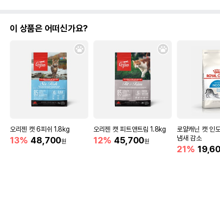
이 상품은 어떠신가요?
오리젠 캣 6피쉬 1.8kg
오리젠 캣 피트앤트림 1.8kg
로얄캐닌 캣 인도어
냄새 감소
13%
48,700
12%
45,700
원
원
21%
19,6