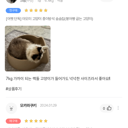
크림
(수컷)
1살
6.4kg
랙돌
첫구매
[어펫 단독] 야오미 고양이 종이방석 숨숨집(붕어빵 굽는 고양이)
7kg 가까이 되는 랙돌 고양이가 들어가도 넉넉한 사이즈라서 좋아요!!

#상품후기
모카와쿠키
2024.01.29
0
재구매