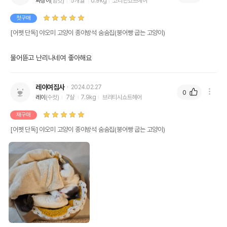
짜장이
(암컷)
5개월
0.9kg
코리안쇼트헤어
첫구매
[어펫 단독] 야오미 고양이 종이방석 숨숨집(붕어빵 굽는 고양이)
물어뜯고 난리나네여 좋아해요
레이여집사
2024.02.27
0
레이
(수컷)
7살
7.9kg
브리티시쇼트헤어
재구매
[어펫 단독] 야오미 고양이 종이방석 숨숨집(붕어빵 굽는 고양이)