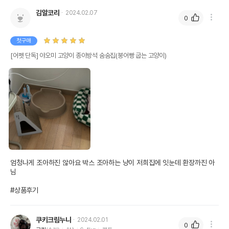
김알코리
2024.02.07
0
첫구매
[어펫 단독] 야오미 고양이 종이방석 숨숨집(붕어빵 굽는 고양이)
엄청나게 조아하진 않아요 박스 조아하는 냥이 저희집에 잇눈데 환장까진 아
님

#상품후기
쿠키크림누나
2024.02.01
0