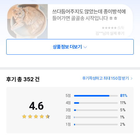
상품정보 더보기
후기 총
352
건
후기작성하고 최대 150점 받기
5
점
81
%
4.6
4
점
11
%
3
점
5
%
2
점
1
%
1
점
2
%