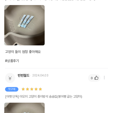
고양이 들이 엄청 좋아해요

#상품후기
빈빈월드
2024.04.03
0
첫구매
[어펫 단독] 야오미 고양이 종이방석 숨숨집(붕어빵 굽는 고양이)