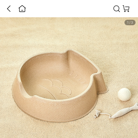
1
/
3