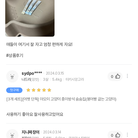
애들이 여기서 잘 자고 엄청 편하게 자요!

#상품후기
sydpo****
2024.03.15
0
나드리
(암컷)
3살
5.4kg
터키시앙고라
첫구매
[3개 세트][어펫 단독] 야오미 고양이 종이방석 숨숨집(붕어빵 굽는 고양이)
사용하기 좋아요 잘사용하고있어요
지니짜장이
2024.03.14
0