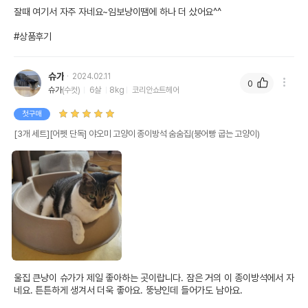
잘때 여기서 자주 자네요~임보냥이땜에 하나 더 샀어요^^

#상품후기
슈가
2024.02.11
0
슈가
(수컷)
6살
8kg
코리안쇼트헤어
첫구매
[3개 세트][어펫 단독] 야오미 고양이 종이방석 숨숨집(붕어빵 굽는 고양이)
울집 큰냥이 슈가가 제일 좋아하는 곳이랍니다. 잠은 거의 이 종이방석에서 자
네요. 튼튼하게 생겨서 더욱 좋아요. 뚱냥인데 들어가도 남아요.
