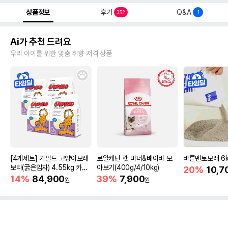
상품정보
후기
Q&A
352
1
Ai가 추천 드려요
우리 아이를 위한 맞춤 취향 저격 상품
[4개세트] 가필드 고양이모래
로얄캐닌 캣 마더&베이비 모
바른벤토모래 6
보라(굵은입자) 4.55kg 카사
아보기(400g/4/10kg)
20%
10,7
바모래
14%
84,900
39%
7,900
원
원