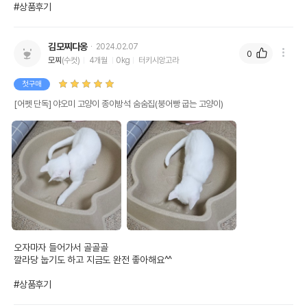
#상품후기
김모찌다옹
2024.02.07
0
모찌
(수컷)
4개월
0kg
터키시앙고라
첫구매
[어펫 단독] 야오미 고양이 종이방석 숨숨집(붕어빵 굽는 고양이)
오자마자 들어가서 골골골

깔라당 눕기도 하고 지금도 완전 좋아해요^^

#상품후기