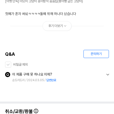
[어펫 단독] 야오미 고양이 종이방석 숨숨집(붕어빵 굽는 고양이)
첫째가 혼자 써섴ㅋㅋㅋㅋ둘째 위해 하나더 샀습니다
후기 더보기
Q&A
문의하기
비밀글 제외
이 제품 구매 못 하나요 이제?
순도리도리
2024.03.05
답변완료
취소/교환/환불