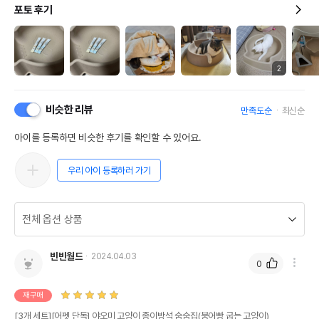
포토 후기
2
비슷한 리뷰
만족도순
최신순
아이를 등록하면 비슷한 후기를 확인할 수 있어요.
우리 아이 등록하러 가기
빈빈월드
2024.04.03
0
재구매
[3개 세트][어펫 단독] 야오미 고양이 종이방석 숨숨집(붕어빵 굽는 고양이)