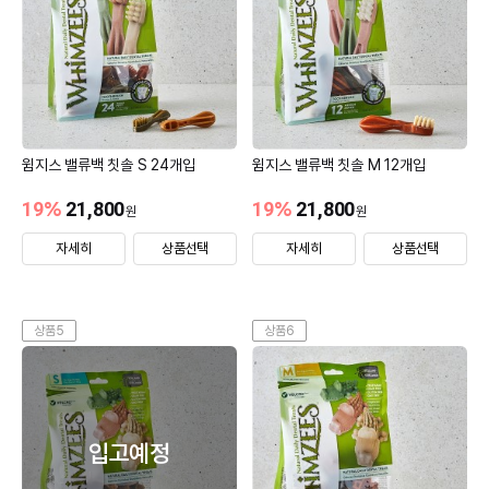
윔지스 밸류백 칫솔 S 24개입
윔지스 밸류백 칫솔 M 12개입
19
%
21,800
19
%
21,800
원
원
자세히
상품선택
자세히
상품선택
상품5
상품6
입고예정