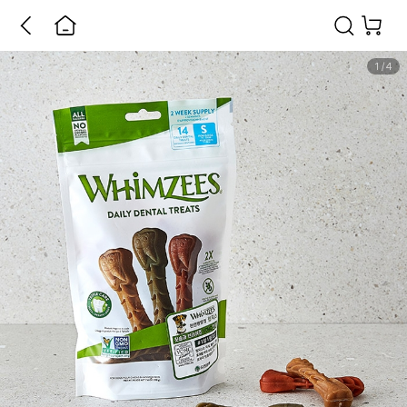
1
/
4