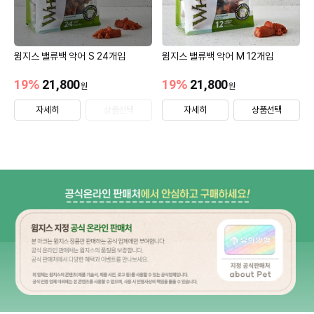
윔지스 밸류백 악어 S 24개입
윔지스 밸류백 악어 M 12개입
19
%
21,800
19
%
21,800
원
원
자세히
상품선택
자세히
상품선택