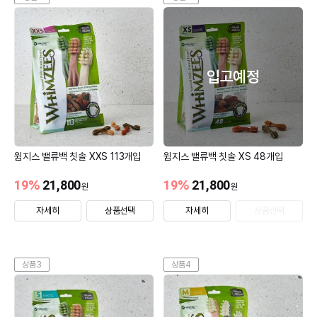
입고예정
윔지스 밸류백 칫솔 XXS 113개입
윔지스 밸류백 칫솔 XS 48개입
19
%
21,800
19
%
21,800
원
원
자세히
상품선택
자세히
상품선택
상품3
상품4