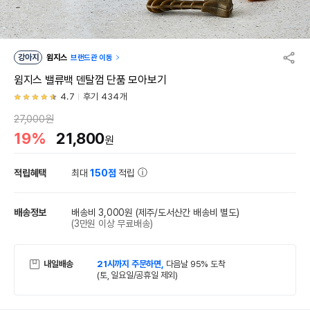
강아지
윔지스
브랜드관 이동
윔지스 밸류백 덴탈껌 단품 모아보기
4.7
후기 434개
27,000원
19%
21,800
원
적립혜택
최대
150점
적립
배송정보
배송비 3,000원
(제주/도서산간 배송비 별도)
(3만원 이상 무료배송)
내일배송
21시까지 주문하면,
다음날 95% 도착
(토, 일요일/공휴일 제외)