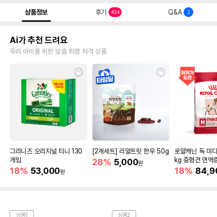
상품정보
후기
Q&A
434
2
Ai가 추천 드려요
우리 아이를 위한 맞춤 취향 저격 상품
그리니즈 오리지널 티니 130
[2개세트] 리얼트릿 한우 50g
로얄캐닌 독 미디
개입
kg 중형견 면역
28%
5,000
원
18%
53,000
18%
84,9
원
상품1
상품2