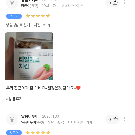
0
장금이
(암컷)
10살
7kg
제페니스스피츠
첫구매
냥심멍심 리얼미트 치킨 180g
우리 장금이가 잘 먹네요~괜찮은것 같아요~❤

#상품후기
달봉이누이
2023.11.30
0
달봉이누이
(수컷)
9살
18kg
미니어처불테리어
첫구매