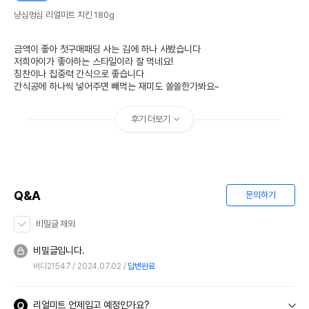
냥심멍심 리얼미트 치킨 180g
금액이 좋아 첫구매패딩 사는 김에 하나 사봤습니다

저희아이가 좋아하는 스타일이라 잘 먹네요!

칭찬이나 집중력 간식으로 좋습니다

간식공에 하나씩 넣어주면 빼먹는 재미도 쏠쏠한가봐요~
후기 더보기
Q&A
문의하기
비밀글 제외
비밀글입니다.
버디21547
2024.07.02
답변완료
리얼미트 언제입고 예정인가요?