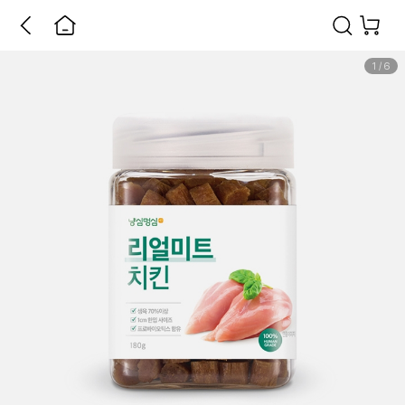
1
/
6