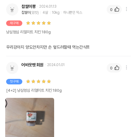
찹쌀이뽕
2024.01.13
0
찹쌀이
(암컷)
4살
10kg
하나뿐인 믹스
재구매
냥심멍심 리얼미트 치킨 180g
어바웃펫 회원
2024.01.01
0
첫구매
[4+2] 냥심멍심 리얼미트 치킨 180g