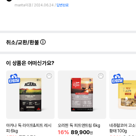
marita미경
2024.06.24
답변완료
취소/교환/환불
이 상품은 어떠신가요?
아카나 독 라이트&피트 레시
오리젠 독 피트앤트림 6kg
네츄럴코어 고소
피 6kg
황태 100g
16%
89,900
원