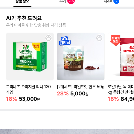
상품정보
후기
Q&A
205
2
Ai가 추천 드려요
우리 아이를 위한 맞춤 취향 저격 상품
그리니즈 오리지널 티니 130
[2개세트] 리얼트릿 한우 50g
로얄캐닌 독 미디
개입
kg 중형견 면역
28%
5,000
원
18%
53,000
18%
84,9
원