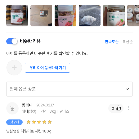
비슷한 리뷰
만족도순
최신순
아이를 등록하면 비슷한 후기를 확인할 수 있어요.
우리 아이 등록하러 가기
띵레니
2024.02.17
0
레니
(암컷)
7살
3kg
말티즈
첫구매
냥심멍심 리얼미트 치킨 180g