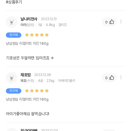
#상품후기
날나리천사
2023.12.13
0
라라
(암컷)
1살
4.8kg
말티즈
첫구매
냥심멍심 리얼미트 치킨 180g
기호성은 두말하면 입아프죠 ㅎ
제호맘
2023.12.06
0
제호
(수컷)
4살
22kg
아메리칸불리
첫구매
냥심멍심 리얼미트 치킨 180g
아이가좋아해요 잘먹습니다!
장금이아빠
2023.12.03