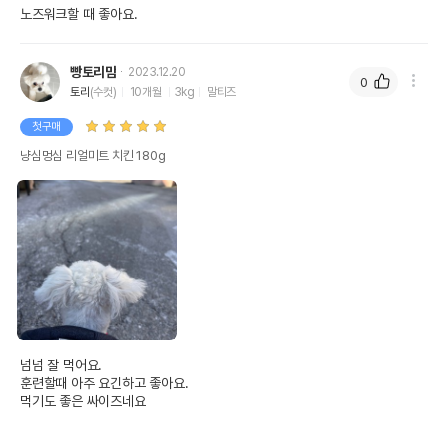
노즈워크할 때 좋아요. 
빵토리맘
2023.12.20
0
토리
(수컷)
10개월
3kg
말티즈
첫구매
냥심멍심 리얼미트 치킨 180g
넘넘 잘 먹어요.

훈련할때 아주 요긴하고 좋아요.

먹기도 좋은 싸이즈네요
