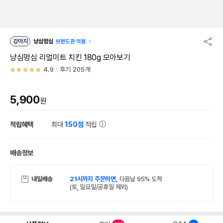
강아지
냥심멍심
브랜드관 이동
냥심멍심 리얼미트 치킨 180g 모아보기
4.9
후기 205개
5,900
원
적립혜택
최대
150점
적립
배송정보
내일배송
21시까지 주문하면,
다음날 95% 도착
(토, 일요일/공휴일 제외)