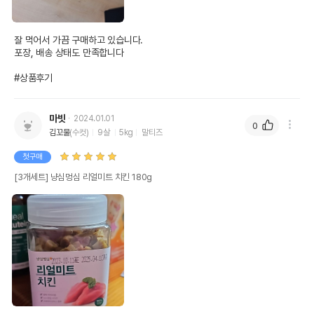
잘 먹어서 가끔 구매하고 있습니다.

포장, 배송 상태도 만족합니다 

#상품후기
마빗
2024.01.01
0
김꼬물
(수컷)
9살
5kg
말티즈
첫구매
[3개세트] 냥심멍심 리얼미트 치킨 180g