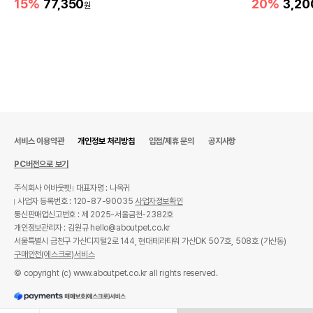
15%
77,350
20%
3,20
원
서비스 이용약관
개인정보 처리방침
입점/제휴 문의
공지사항
PC버전으로 보기
주식회사 어바웃펫
대표자명 : 나옥귀
사업자 등록번호 : 120-87-90035
사업자정보확인
통신판매업신고번호 : 제 2025-서울금천-2382호
개인정보관리자 : 김원규 hello@aboutpet.co.kr
서울특별시 금천구 가산디지털2로 144, 현대테라타워 가산DK 507호, 508호 (가산동)
구매안전(에스크로)서비스
© copyright (c) www.aboutpet.co.kr all rights reserved.