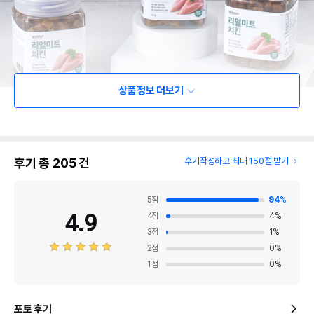
상품정보 더보기
후기 총
205
건
후기작성하고 최대 150점 받기
5
점
94
%
4.9
4
점
4
%
3
점
1
%
2
점
0
%
1
점
0
%
포토 후기