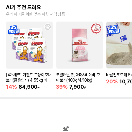
Ai가 추천 드려요
우리 아이를 위한 맞춤 취향 저격 상품
[4개세트] 가필드 고양이모래
로얄캐닌 캣 마더&베이비 모
바른벤토모래 6
보라(굵은입자) 4.55kg 카사
아보기(400g/4/10kg)
20%
10,7
바모래
14%
84,900
39%
7,900
원
원