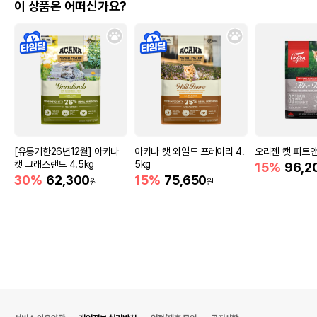
이 상품은 어떠신가요?
[유통기한26년12월] 아카나
아카나 캣 와일드 프레이리 4.
오리젠 캣 피트앤
캣 그래스랜드 4.5kg
5kg
15%
96,2
30%
62,300
15%
75,650
원
원