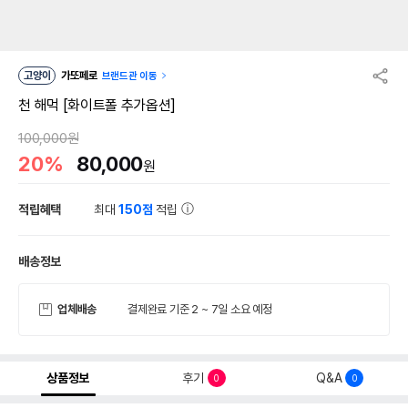
고양이
가또페로
브랜드관 이동
천 해먹 [화이트폴 추가옵션]
100,000원
20%
80,000
원
적립혜택
최대
150점
적립
배송정보
업체배송
결제완료 기준 2 ~ 7일 소요 예정
상품정보
후기
Q&A
0
0