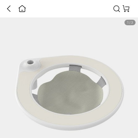
1
/
3