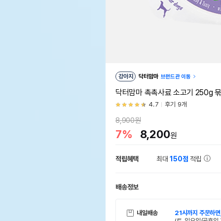
강아지
닥터맘마
브랜드관 이동
닥터맘마 촉촉사료 소고기 250g 
4.7
후기 9개
8,900원
7%
8,200
원
적립혜택
최대
150점
적립
배송정보
내일배송
21시까지 주문하면
(토, 일요일/공휴일 