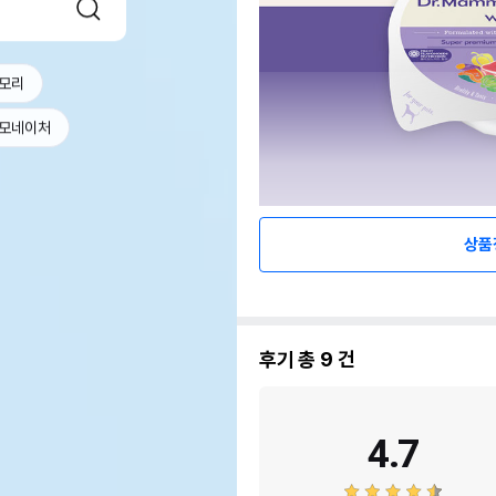
모리
모네이처
상품
후기 총
9
건
4.7