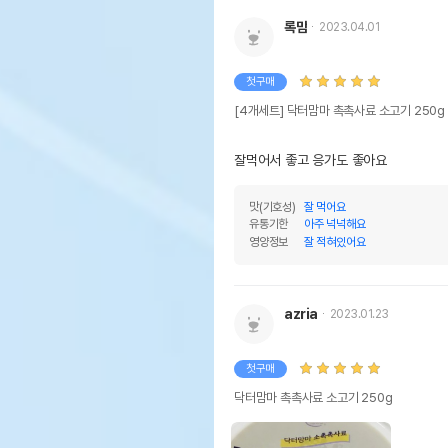
록맘
2023.04.01
첫구매
[4개세트] 닥터맘마 촉촉사료 소고기 250g
잘먹어서 좋고 응가도 좋아요
맛(기호성)
잘 먹어요
유통기한
아주 넉넉해요
영양정보
잘 적혀있어요
azria
2023.01.23
첫구매
닥터맘마 촉촉사료 소고기 250g