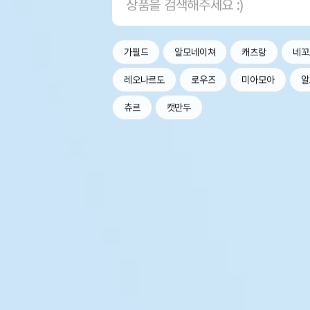
가필드
알모네이쳐
캐츠랑
네꼬
레오나르도
로우즈
미아모아
알
츄르
캣만두