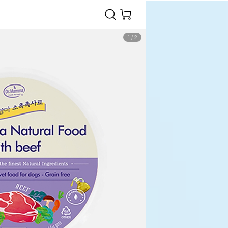
1
/
2