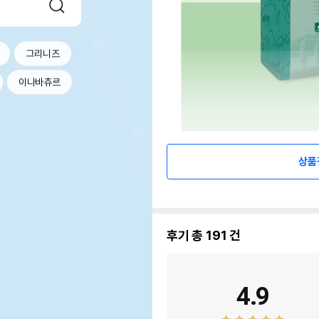
그리니즈
이나바츄르
상품
후기 총
191
건
4.9