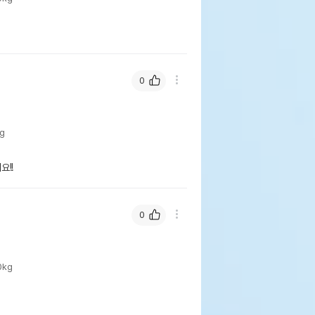
0
g
!! 
0
0kg