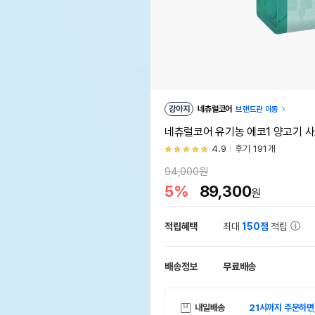
강아지
네츄럴코어
브랜드관 이동
네츄럴코어 유기농 에코1 양고기 사료
4.9
후기 191개
94,000원
5%
89,300
원
적립혜택
최대
150점
적립
배송정보
무료배송
내일배송
21시까지 주문하면