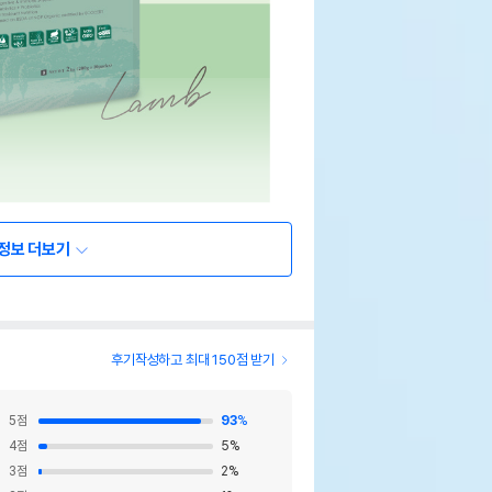
정보 더보기
후기작성하고 최대 150점 받기
5
점
93
%
4
점
5
%
3
점
2
%