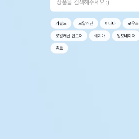
가필드
로얄캐닌
이나바
로우즈
로얄캐닌 인도어
쉐지애
알모네이처
츄르