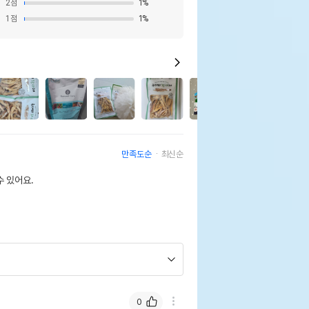
2
점
1
%
1
점
1
%
4
만족도순
최신순
 있어요.
0