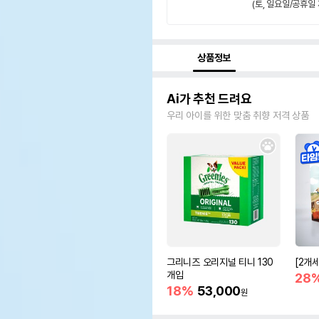
(토, 일요일/공휴일 
상품정보
Ai가 추천 드려요
우리 아이를 위한 맞춤 취향 저격 상품
그리니즈 오리지널 티니 130
[2개
개입
28
18%
53,000
원