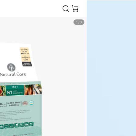
1
/
3