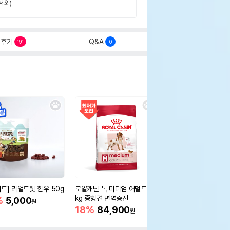
제외)
후기
Q&A
191
0
세트] 리얼트릿 한우 50g
로얄캐닌 독 미디엄 어덜트 10
오리젠 독 스몰브리드 4
kg 중형견 면역증진
%
5,000
15%
75,400
원
원
18%
84,900
원